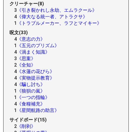
クリーチャー(8)
3
《引き裂かれし永劫、エムラクール》
4
《偉大なる統一者、アトラクサ》
1
《トラブルメーカー、ラフとマイキー》
呪文(33)
4
《意志の力》
1
《五元のプリズム》
4
《渦まく知識》
3
《思案》
2
《全知》
4
《水蓮の花びら》
4
《実物提示教育》
4
《騙し討ち》
1
《狼狽の嵐》
1
《一つの指輪》
4
《食糧補充》
1
《星間航路の助言》
サイドボード(15)
2
《削剥》