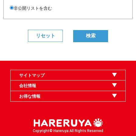
非公開リストを含む
サイトマップ
オンラインショップ
買取
記事
選手一覧
デッキ検索
デッキ構築
イベント・大会
店舗のご案内
お問い合わせ
ヘルプ
FAQ
会社情報
利用規約
スタッフ募集
特定商取引法表示
個人情報保護指針
企業情報
お得な情報
晴れる屋X
晴れる屋チャンネル
MTGプロフィールを作ろう
MTG統率者診断アシスタント
「イベント開催の手引き」請求フォーム
Copyright© Hareruya All Rights Reserved