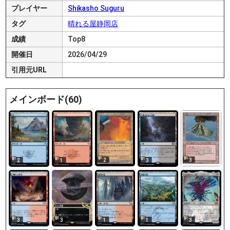
プレイヤー
Shikasho Suguru
タグ
晴れる屋静岡店
成績
Top8
開催日
2026/04/29
引用元URL
メインボード(60)
2
3
2
1
3
3
3
1
1
3