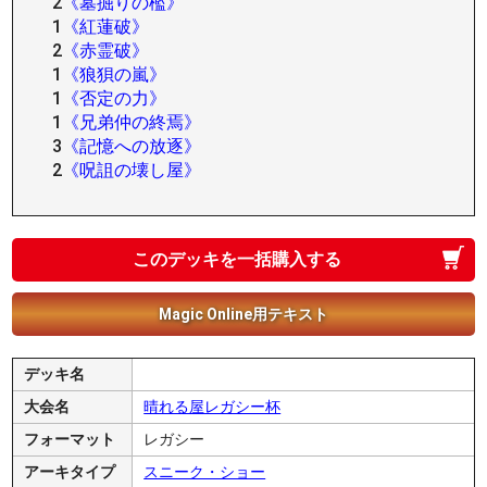
2
《墓掘りの檻》
1
《紅蓮破》
2
《赤霊破》
1
《狼狽の嵐》
1
《否定の力》
1
《兄弟仲の終焉》
3
《記憶への放逐》
2
《呪詛の壊し屋》
このデッキを一括購入する
Magic Online用テキスト
デッキ名
大会名
晴れる屋レガシー杯
フォーマット
レガシー
アーキタイプ
スニーク・ショー