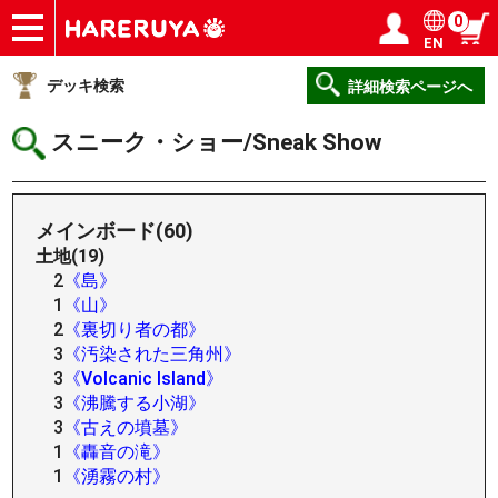
0
EN
ショップ
買取
記事
デッキ検索
デッキ構築
選手一覧
店舗一覧
イベント
ヘルプ
お問い合わせ
ログイン／会員登録
マイページ
デッキ検索
詳細検索ページへ
スニーク・ショー/Sneak Show
メインボード(60)
土地(19)
2
《島》
1
《山》
2
《裏切り者の都》
3
《汚染された三角州》
3
《Volcanic Island》
3
《沸騰する小湖》
3
《古えの墳墓》
1
《轟音の滝》
1
《湧霧の村》