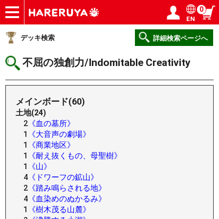
0
EN
ショップ
買取
記事
デッキ検索
デッキ構築
選手一覧
店舗一覧
イベント
ヘルプ
お問い合わせ
ログイン／会員登録
マイページ
デッキ検索
詳細検索ページへ
不屈の独創力/Indomitable Creativity
メインボード(60)
土地(24)
2
《血の墓所》
1
《大音声の劇場》
1
《商業地区》
1
《耐え抜くもの、母聖樹》
1
《山》
4
《ドワーフの鉱山》
2
《踏み鳴らされる地》
4
《血染めのぬかるみ》
1
《樹木茂る山麓》