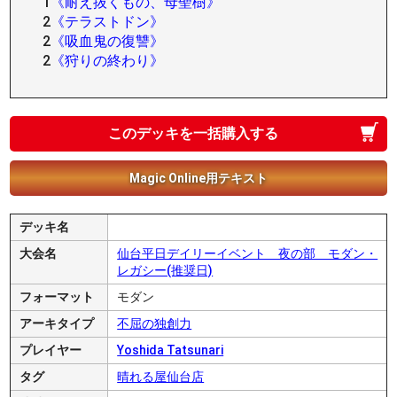
1
《耐え抜くもの、母聖樹》
2
《テラストドン》
2
《吸血鬼の復讐》
2
《狩りの終わり》
このデッキを一括購入する
Magic Online用テキスト
デッキ名
大会名
仙台平日デイリーイベント 夜の部 モダン・
レガシー(推奨日)
フォーマット
モダン
アーキタイプ
不屈の独創力
プレイヤー
Yoshida Tatsunari
タグ
晴れる屋仙台店