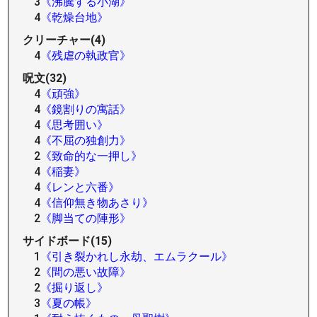
3
《沸騰する小湖》
4
《乾燥台地》
クリーチャー(4)
4
《残虐の執政官》
呪文(32)
4
《頑強》
4
《鏡割りの寓話》
4
《思考囲い》
4
《不屈の独創力》
2
《致命的な一押し》
4
《稲妻》
4
《レンと六番》
4
《信仰無き物あさり》
2
《脚当ての陣形》
サイドボード(15)
1
《引き裂かれし永劫、エムラクール》
2
《間の悪い故障》
2
《掘り返し》
3
《夏の帳》