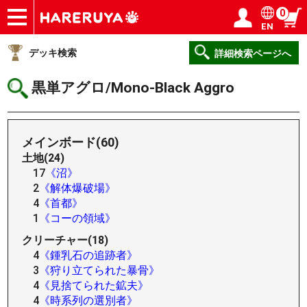
0
EN
ショップ
買取
記事
デッキ検索
デッキ構築
選手一覧
店舗一覧
イベント
ヘルプ
お問い合わせ
ログイン／会員登録
マイページ
デッキ検索
詳細検索ページへ
黒単アグロ/Mono-Black Aggro
メインボード(60)
土地(24)
17
《沼》
2
《解体爆破場》
4
《首都》
1
《コーの領域》
クリーチャー(18)
4
《鍾乳石の追跡者》
3
《狩り立てられた暴骨》
4
《見捨てられた鉱夫》
4
《時系列の選別者》