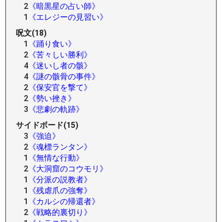
2
《暗黒星の占い師》
1
《エレジーの見習い》
呪文(18)
1
《踊り食い》
2
《苦々しい勝利》
4
《迷いし者の骸》
4
《謎の骸骨の事件》
2
《保安官を撃て》
2
《勢い挫き》
3
《悲劇の軌跡》
サイドボード(15)
3
《強迫》
2
《魂標ランタン》
1
《無情な行動》
2
《大洞窟のコウモリ》
1
《分派の説教者》
1
《残虐爪の強奪》
1
《カルシの帰還者》
2
《戦略的裏切り》