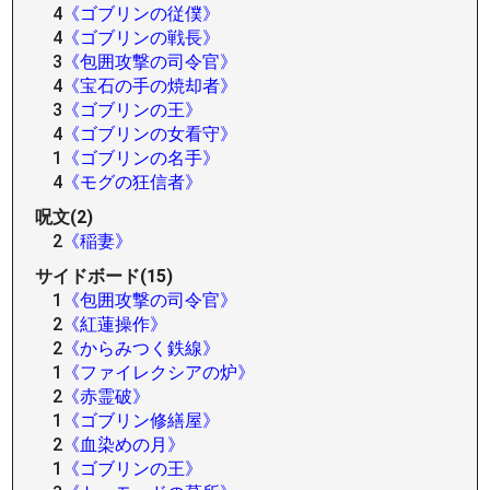
4
《ゴブリンの従僕》
4
《ゴブリンの戦長》
3
《包囲攻撃の司令官》
4
《宝石の手の焼却者》
3
《ゴブリンの王》
4
《ゴブリンの女看守》
1
《ゴブリンの名手》
4
《モグの狂信者》
呪文(2)
2
《稲妻》
サイドボード(15)
1
《包囲攻撃の司令官》
2
《紅蓮操作》
2
《からみつく鉄線》
1
《ファイレクシアの炉》
2
《赤霊破》
1
《ゴブリン修繕屋》
2
《血染めの月》
1
《ゴブリンの王》