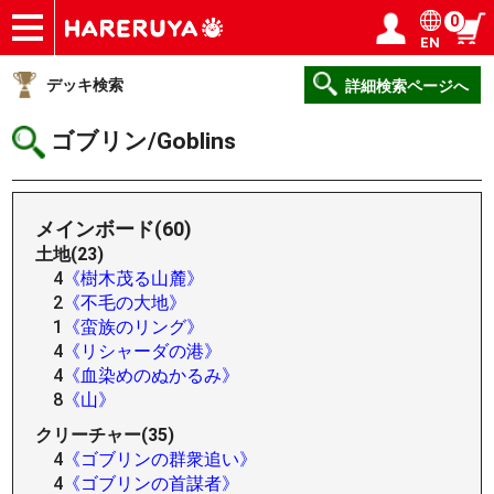
0
EN
ショップ
買取
記事
デッキ検索
デッキ構築
選手一覧
店舗一覧
イベント
ヘルプ
お問い合わせ
ログイン／会員登録
マイページ
デッキ検索
詳細検索ページへ
ゴブリン/Goblins
メインボード(60)
土地(23)
4
《樹木茂る山麓》
2
《不毛の大地》
1
《蛮族のリング》
4
《リシャーダの港》
4
《血染めのぬかるみ》
8
《山》
クリーチャー(35)
4
《ゴブリンの群衆追い》
4
《ゴブリンの首謀者》