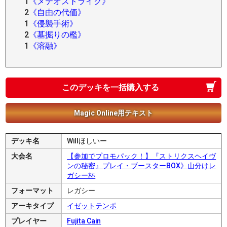
1
《メテオストライク》
2
《自由の代価》
1
《侵襲手術》
2
《墓掘りの檻》
1
《溶融》
このデッキを一括購入する
Magic Online用テキスト
デッキ名
Willほしいー
大会名
【参加でプロモパック！】『ストリクスヘイヴ
ンの秘密』プレイ・ブースターBOX》山分けレ
ガシー杯
フォーマット
レガシー
アーキタイプ
イゼットテンポ
プレイヤー
Fujita Cain