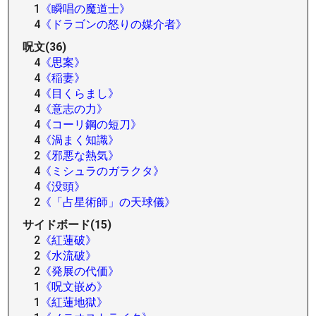
1
《瞬唱の魔道士》
4
《ドラゴンの怒りの媒介者》
呪文(36)
4
《思案》
4
《稲妻》
4
《目くらまし》
4
《意志の力》
4
《コーリ鋼の短刀》
4
《渦まく知識》
2
《邪悪な熱気》
4
《ミシュラのガラクタ》
4
《没頭》
2
《「占星術師」の天球儀》
サイドボード(15)
2
《紅蓮破》
2
《水流破》
2
《発展の代価》
1
《呪文嵌め》
1
《紅蓮地獄》