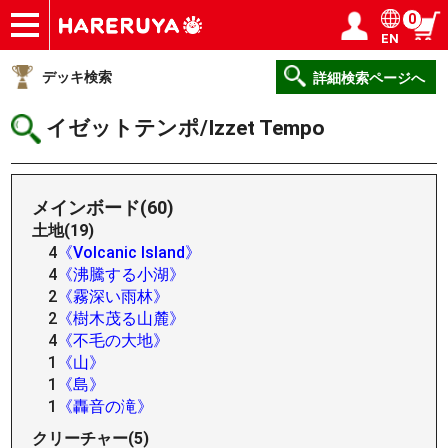
0
EN
ショップ
買取
記事
デッキ検索
デッキ構築
選手一覧
店舗一覧
イベント
ヘルプ
お問い合わせ
ログイン／会員登録
マイページ
デッキ検索
詳細検索ページへ
イゼットテンポ/Izzet Tempo
メインボード(60)
土地(19)
4
《Volcanic Island》
4
《沸騰する小湖》
2
《霧深い雨林》
2
《樹木茂る山麓》
4
《不毛の大地》
1
《山》
1
《島》
1
《轟音の滝》
クリーチャー(5)