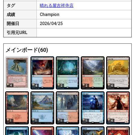
タグ
晴れる屋吉祥寺店
成績
Champion
開催日
2026/04/25
引用元URL
メインボード(60)
4
4
2
2
4
1
1
1
1
4