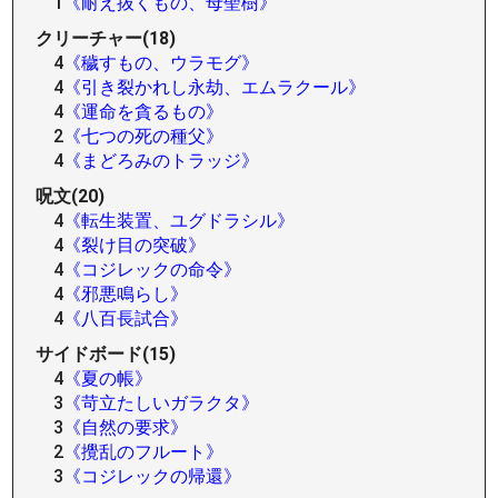
1
《耐え抜くもの、母聖樹》
クリーチャー(18)
4
《穢すもの、ウラモグ》
4
《引き裂かれし永劫、エムラクール》
4
《運命を貪るもの》
2
《七つの死の種父》
4
《まどろみのトラッジ》
呪文(20)
4
《転生装置、ユグドラシル》
4
《裂け目の突破》
4
《コジレックの命令》
4
《邪悪鳴らし》
4
《八百長試合》
サイドボード(15)
4
《夏の帳》
3
《苛立たしいガラクタ》
3
《自然の要求》
2
《攪乱のフルート》
3
《コジレックの帰還》