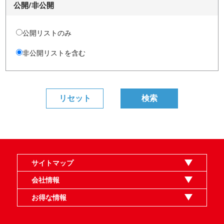
公開/非公開
公開リストのみ
非公開リストを含む
サイトマップ
オンラインショップ
買取
記事
選手一覧
デッキ検索
デッキ構築
イベント・大会
店舗のご案内
お問い合わせ
ヘルプ
FAQ
会社情報
利用規約
スタッフ募集
特定商取引法表示
個人情報保護指針
企業情報
お得な情報
晴れる屋X
晴れる屋チャンネル
MTGプロフィールを作ろう
MTG統率者診断アシスタント
「イベント開催の手引き」請求フォーム