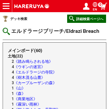
0
EN
ショップ
買取
記事
デッキ検索
デッキ構築
選手一覧
店舗一覧
イベント
ヘルプ
お問い合わせ
ログイン／会員登録
マイページ
デッキ検索
詳細検索ページへ
エルドラージブリーチ/Eldrazi Breach
メインボード(60)
土地(22)
2
《踏み鳴らされる地》
4
《ウギンの迷宮》
4
《エルドラージの寺院》
4
《樹木茂る山麓》
3
《カープルーザンの森》
1
《山》
1
《森》
1
《商業地区》
1
《霧深い雨林》