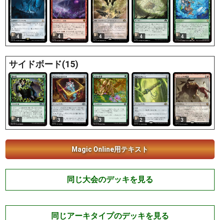
4
4
4
4
4
サイドボード(15)
4
3
3
2
3
Magic Online用テキスト
同じ大会のデッキを見る
同じアーキタイプのデッキを見る