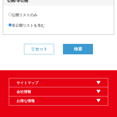
公開/非公開
公開リストのみ
非公開リストを含む
サイトマップ
オンラインショップ
買取
記事
選手一覧
デッキ検索
デッキ構築
イベント・大会
店舗のご案内
お問い合わせ
ヘルプ
FAQ
会社情報
利用規約
スタッフ募集
特定商取引法表示
個人情報保護指針
企業情報
お得な情報
晴れる屋X
晴れる屋チャンネル
MTGプロフィールを作ろう
MTG統率者診断アシスタント
「イベント開催の手引き」請求フォーム