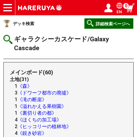
0
EN
ショップ
買取
記事
デッキ検索
デッキ構築
選手一覧
店舗一覧
イベント
ヘルプ
お問い合わせ
ログイン／会員登録
マイページ
デッキ検索
詳細検索ページへ
ギャラクシーカスケード/Galaxy
Cascade
メインボード(60)
土地(31)
1
《森》
3
《ドワーフ都市の廃墟》
1
《滝の断崖》
1
《溢れかえる果樹園》
1
《裏切り者の都》
4
《ほくちの加工場》
2
《ヒッコリーの植林地》
4
《鋭き砂岩》