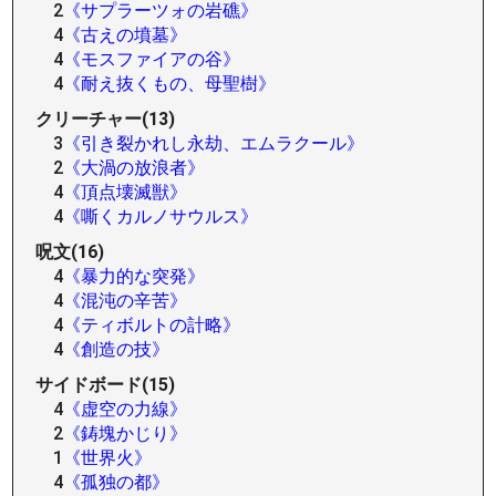
2
《サプラーツォの岩礁》
4
《古えの墳墓》
4
《モスファイアの谷》
4
《耐え抜くもの、母聖樹》
クリーチャー(13)
3
《引き裂かれし永劫、エムラクール》
2
《大渦の放浪者》
4
《頂点壊滅獣》
4
《嘶くカルノサウルス》
呪文(16)
4
《暴力的な突発》
4
《混沌の辛苦》
4
《ティボルトの計略》
4
《創造の技》
サイドボード(15)
4
《虚空の力線》
2
《鋳塊かじり》
1
《世界火》
4
《孤独の都》