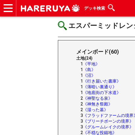
デッキ検索
ショップ
買取
記事
デッキ検索
デッキ構築
選手一覧
店舗一覧
イベント
ヘルプ
お問い合わせ
エスパーミッドレンジ/Es
メインボード(60)
土地(24)
1
《平地》
1
《島》
1
《沼》
1
《行き届いた書庫》
1
《薄暗い裏通り》
1
《地底街の下水道》
2
《神聖なる泉》
2
《神無き祭殿》
2
《湿った墓》
3
《フラッドファームの境界
3
《ブリーチボーンの境界》
3
《グルームレイクの境界》
2
《不穏な投錨地》