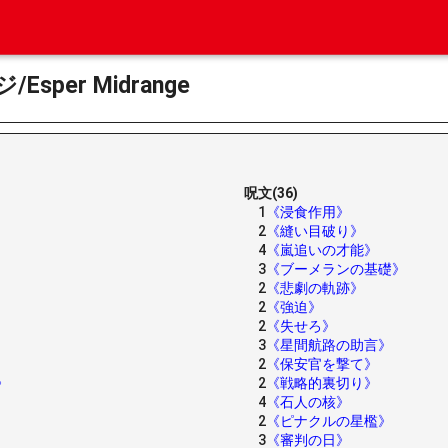
per Midrange
呪文(36)
1
《浸食作用》
2
《縫い目破り》
4
《嵐追いの才能》
3
《ブーメランの基礎》
2
《悲劇の軌跡》
2
《強迫》
2
《失せろ》
3
《星間航路の助言》
2
《保安官を撃て》
》
2
《戦略的裏切り》
4
《石人の核》
2
《ピナクルの星檻》
3
《審判の日》