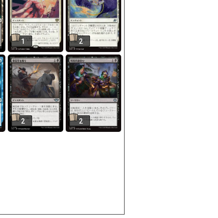
1
2
2
2