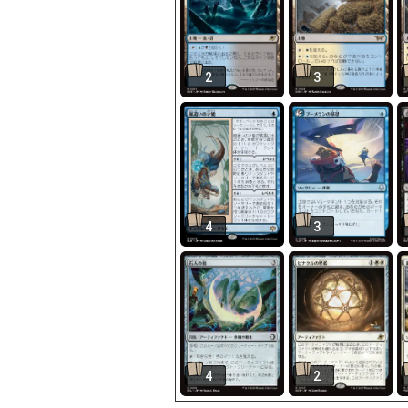
2
3
4
3
4
2