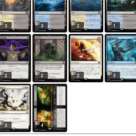
3
3
2
1
2
2
2
3
3
4