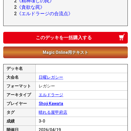
2
《精神壊しの罠》
2
《貪欲な罠》
2
《エルドラージの合流点》
このデッキを一括購入する
Magic Online用テキスト
デッキ名
大会名
日曜レガシー
フォーマット
レガシー
アーキタイプ
エルドラージ
プレイヤー
Shoji Kawata
タグ
晴れる屋甲府店
成績
3-0
開催日
2026/04/19