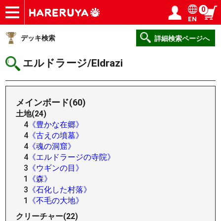
0
EN
ショップ
買取
記事
デッキ検索
デッキ構築
選手一覧
店舗一覧
イベント
ヘルプ
お問い合わせ
ログイン／会員登録
マイページ
デッキ検索
詳細検索ページへ
エルドラージ/Eldrazi
メインボード(60)
土地(24)
4
《豊かな在郷》
4
《古えの墳墓》
4
《魂の洞窟》
4
《エルドラージの寺院》
3
《ウギンの目》
1
《森》
3
《石化した村落》
1
《不毛の大地》
クリーチャー(22)