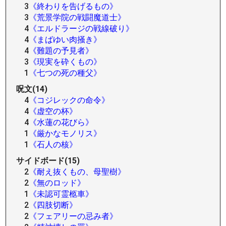
3
《終わりを告げるもの》
3
《荒景学院の戦闘魔道士》
4
《エルドラージの戦線破り》
4
《まばゆい肉掻き》
4
《難題の予見者》
3
《現実を砕くもの》
1
《七つの死の種父》
呪文(14)
4
《コジレックの命令》
4
《虚空の杯》
4
《水蓮の花びら》
1
《厳かなモノリス》
1
《石人の核》
サイドボード(15)
2
《耐え抜くもの、母聖樹》
2
《無のロッド》
1
《未認可霊柩車》
2
《四肢切断》
2
《フェアリーの忌み者》