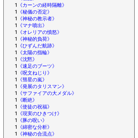
1
《カーンの経時隔離》
1
《秘儀の否定》
1
《神秘の教示者》
1
《マナ噴出》
1
《オレリアの憤怒》
1
《神秘的負荷》
1
《ひずんだ航跡》
1
《太陽の指輪》
1
《沈黙》
1
《速足のブーツ》
1
《呪文ねじり》
1
《彗星の嵐》
1
《発展のタリスマン》
1
《サファイアの大メダル》
1
《断絶》
1
《使徒の祝福》
1
《現実のひきつけ》
1
《豚の呪い》
1
《綿密な分析》
1
《神秘の合流点》