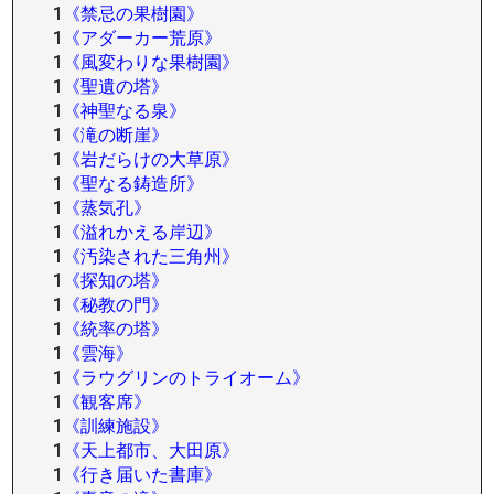
1
《禁忌の果樹園》
1
《アダーカー荒原》
1
《風変わりな果樹園》
1
《聖遺の塔》
1
《神聖なる泉》
1
《滝の断崖》
1
《岩だらけの大草原》
1
《聖なる鋳造所》
1
《蒸気孔》
1
《溢れかえる岸辺》
1
《汚染された三角州》
1
《探知の塔》
1
《秘教の門》
1
《統率の塔》
1
《雲海》
1
《ラウグリンのトライオーム》
1
《観客席》
1
《訓練施設》
1
《天上都市、大田原》
1
《行き届いた書庫》