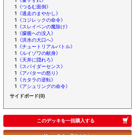
1
《量子ずれ》
1
《つるむ面倒》
1
《逃走のまやかし》
1
《コジレックの命令》
1
《スレイベンの魔除け》
1
《朦朧への没入》
1
《洪水の大口へ》
1
《チュートリアルバトル》
1
《ルイゾワの献身》
1
《天井に隠れろ》
1
《スパイダーセンス》
1
《アバターの怒り》
1
《カタラの逆転》
1
《アシュリングの命令》
サイドボード(0)
このデッキを一括購入する