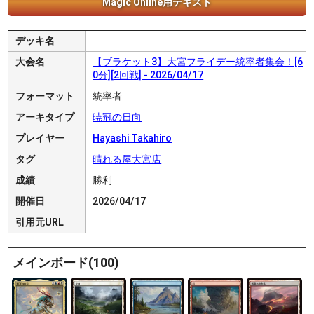
Magic Online用テキスト
デッキ名
大会名
【ブラケット3】大宮フライデー統率者集会！[6
0分][2回戦] - 2026/04/17
フォーマット
統率者
アーキタイプ
暁冠の日向
プレイヤー
Hayashi Takahiro
タグ
晴れる屋大宮店
成績
勝利
開催日
2026/04/17
引用元URL
メインボード(100)