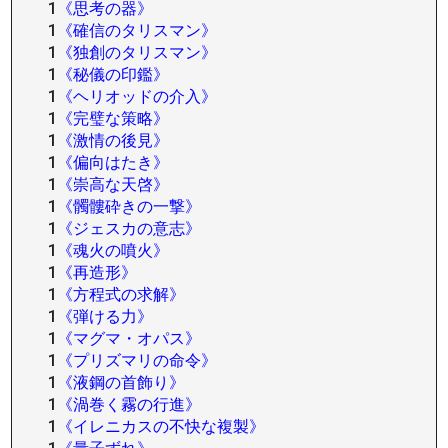
1
《思考の器》
1
《確信のタリスマン》
1
《独創のタリスマン》
1
《秘儀の印鑑》
1
《ヘリオッドの介入》
1
《完璧な策略》
1
《激情の後見》
1
《偏向はたき》
1
《崇高な天啓》
1
《髑髏砕きの一撃》
1
《ジェスカの意志》
1
《魂火の噴火》
1
《再造形》
1
《方程式の求解》
1
《弾ける力》
1
《マグマ・オパス》
1
《プリズマリの命令》
1
《液鋼の首飾り》
1
《渦巻く霧の行進》
1
《イレニカスの不快な複製》