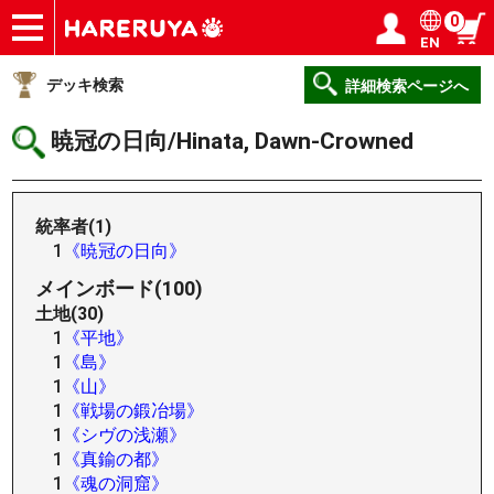
0
EN
ショップ
買取
記事
デッキ検索
デッキ構築
選手一覧
店舗一覧
イベント
ヘルプ
お問い合わせ
ログイン／会員登録
マイページ
デッキ検索
詳細検索ページへ
暁冠の日向/Hinata, Dawn-Crowned
統率者(1)
1
《暁冠の日向》
メインボード(100)
土地(30)
1
《平地》
1
《島》
1
《山》
1
《戦場の鍛冶場》
1
《シヴの浅瀬》
1
《真鍮の都》
1
《魂の洞窟》