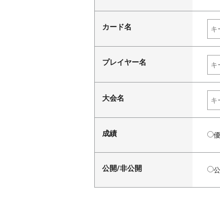
カード名
プレイヤー名
大会名
成績
公開/非公開