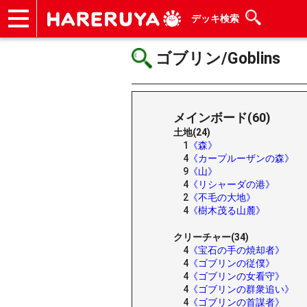
デッキ検索
ショップ
買取
記事
デッキ検索
デッキ構築
選手一覧
店舗一覧
イベント
ヘルプ
お問い合わせ
ゴブリン/Goblins
メインボード(60)
土地(24)
1
《森》
4
《カープルーザンの森》
9
《山》
4
《リシャーダの港》
2
《不毛の大地》
4
《樹木茂る山麓》
クリーチャー(34)
4
《宝石の手の焼却者》
4
《ゴブリンの従僕》
4
《ゴブリンの女看守》
4
《ゴブリンの群衆追い》
4
《ゴブリンの首謀者》