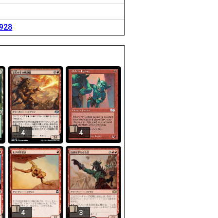
8928
4
4
4
3