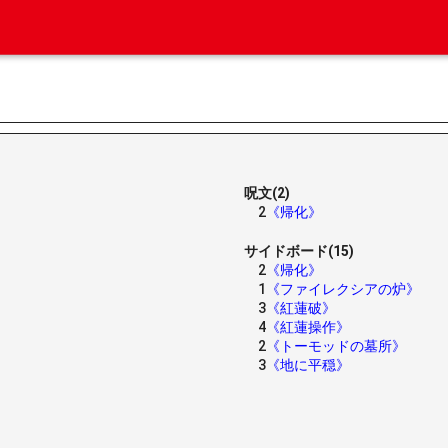
呪文(2)
2
《帰化》
サイドボード(15)
2
《帰化》
1
《ファイレクシアの炉》
3
《紅蓮破》
4
《紅蓮操作》
2
《トーモッドの墓所》
3
《地に平穏》