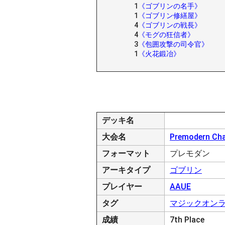
1
《ゴブリンの名手》
1
《ゴブリン修繕屋》
4
《ゴブリンの戦長》
4
《モグの狂信者》
3
《包囲攻撃の司令官》
1
《火花鍛冶》
デッキ名
大会名
Premodern Cha
フォーマット
プレモダン
アーキタイプ
ゴブリン
プレイヤー
AAUE
タグ
マジックオン
成績
7th Place