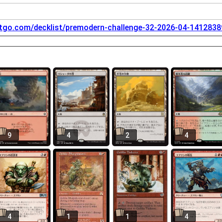
tgo.com/decklist/premodern-challenge-32-2026-04-141283
9
4
2
4
4
1
1
4