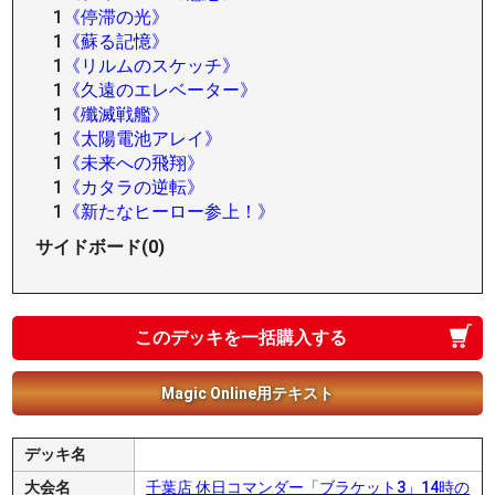
1
《停滞の光》
1
《蘇る記憶》
1
《リルムのスケッチ》
1
《久遠のエレベーター》
1
《殲滅戦艦》
1
《太陽電池アレイ》
1
《未来への飛翔》
1
《カタラの逆転》
1
《新たなヒーロー参上！》
サイドボード(0)
このデッキを一括購入する
Magic Online用テキスト
デッキ名
大会名
千葉店 休日コマンダー「ブラケット3」14時の