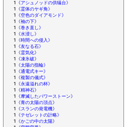
1
《アシュノッドの供犠台》
1
《霊体のヤギ角》
1
《空色のダイアモンド》
1
《袖の下》
1
《巻き直し》
1
《水浸し》
1
《時間への侵入》
1
《友なる石》
1
《霊気化》
1
《凍氷破》
1
《太陽の指輪》
1
《通電式キー》
1
《複製の儀式》
1
《永遠溢れの杯》
1
《精神石》
1
《摩滅したパワーストーン》
1
《青の太陽の頂点》
1
《スランの発電機》
1
《テゼレットの計略》
1
《かごの中の太陽》