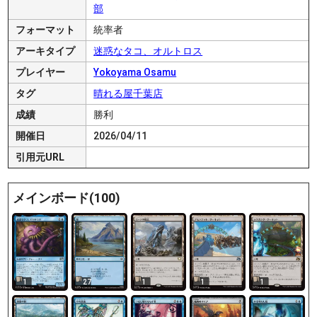
部
フォーマット
統率者
アーキタイプ
迷惑なタコ、オルトロス
プレイヤー
Yokoyama Osamu
タグ
晴れる屋千葉店
成績
勝利
開催日
2026/04/11
引用元URL
メインボード(100)
1
27
1
1
1