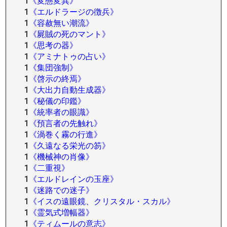
1
《変態変異》
1
《エルドラージの徴兵》
1
《容赦無い潮流》
1
《屍賊の死のマント》
1
《思考の器》
1
《アミナトゥの占い》
1
《集団強制》
1
《啓示の終焉》
1
《大出力自動生成器》
1
《秘儀の印鑑》
1
《統率者の眼識》
1
《預言者の先触れ》
1
《渦巻く霧の行進》
1
《久遠なる栄光の笏》
1
《機械神の肖像》
1
《二重視》
1
《エルドレインの玉座》
1
《迷路での迷子》
1
《イスの遠眼鏡、クリスタル・スカル》
1
《霊気式増幅器》
1
《ティムールの意志》