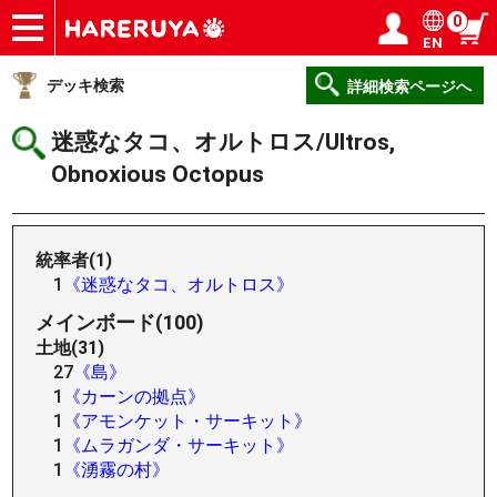
0
EN
ショップ
買取
記事
デッキ検索
デッキ構築
選手一覧
店舗一覧
イベント
ヘルプ
お問い合わせ
ログイン／会員登録
マイページ
デッキ検索
詳細検索ページへ
迷惑なタコ、オルトロス/Ultros,
Obnoxious Octopus
統率者(1)
1
《迷惑なタコ、オルトロス》
メインボード(100)
土地(31)
27
《島》
1
《カーンの拠点》
1
《アモンケット・サーキット》
1
《ムラガンダ・サーキット》
1
《湧霧の村》