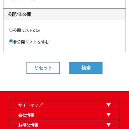
公開/非公開
公開リストのみ
非公開リストを含む
サイトマップ
オンラインショップ
買取
記事
選手一覧
デッキ検索
デッキ構築
イベント・大会
店舗のご案内
お問い合わせ
ヘルプ
FAQ
会社情報
利用規約
スタッフ募集
特定商取引法表示
個人情報保護指針
企業情報
お得な情報