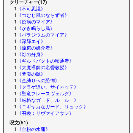
クリーチャー(17)
1
《不可思議》
1
《つむじ風のならず者》
1
《疫病のマイア》
1
《かき鳴らし鳥》
1
《パラジウムのマイア》
1
《深輝エイ》
1
《流束の媒介者》
1
《灯の分身》
1
《ギルドパクトの密通者》
1
《大魔導師の名誉教授》
1
《夢潮の鯨》
1
《金縛りへの恐怖》
1
《クラゲ追い、サイネッテ》
1
《聖竜フレースヴェルグ》
1
《厳格なガード、ルールー》
1
《ニギヤカなガード、リュック》
1
《召喚：リヴァイアサン》
呪文(51)
1
《金粉の水蓮》