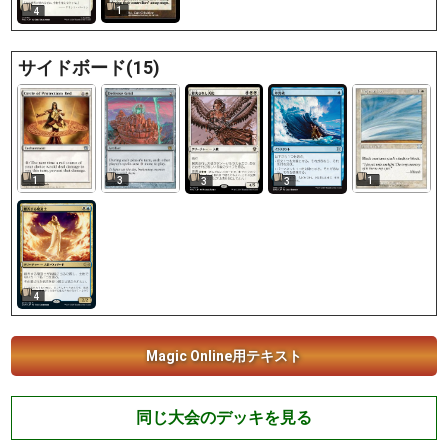
1
4
サイドボード(15)
1
3
1
3
3
4
Magic Online用テキスト
同じ大会のデッキを見る