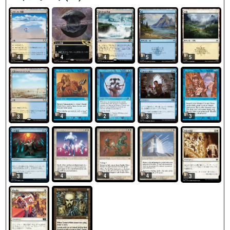
4
4
4
5
5
4
2
3
3
3
4
4
4
3
3