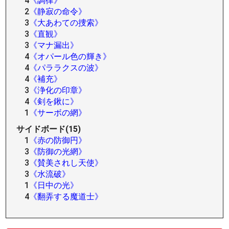
4
《調律》
2
《静寂の命令》
3
《大あわての捜索》
3
《直観》
3
《マナ漏出》
4
《オパール色の輝き》
4
《パララクスの波》
4
《補充》
3
《浄化の印章》
4
《剣を鍬に》
1
《サーボの網》
サイドボード(15)
1
《赤の防御円》
3
《防御の光網》
3
《賛美されし天使》
3
《水流破》
1
《日中の光》
4
《翻弄する魔道士》