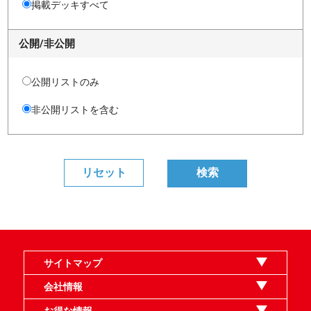
掲載デッキすべて
公開/非公開
公開リストのみ
非公開リストを含む
サイトマップ
オンラインショップ
買取
記事
選手一覧
デッキ検索
デッキ構築
イベント・大会
店舗のご案内
お問い合わせ
ヘルプ
FAQ
会社情報
利用規約
スタッフ募集
特定商取引法表示
個人情報保護指針
企業情報
お得な情報