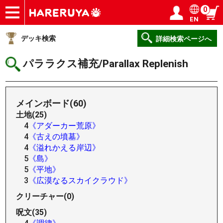
0
EN
ショップ
買取
記事
デッキ検索
デッキ構築
選手一覧
店舗一覧
イベント
ヘルプ
お問い合わせ
ログイン／会員登録
マイページ
デッキ検索
詳細検索ページへ
パララクス補充/Parallax Replenish
メインボード(60)
土地(25)
4
《アダーカー荒原》
4
《古えの墳墓》
4
《溢れかえる岸辺》
5
《島》
5
《平地》
3
《広漠なるスカイクラウド》
クリーチャー(0)
呪文(35)