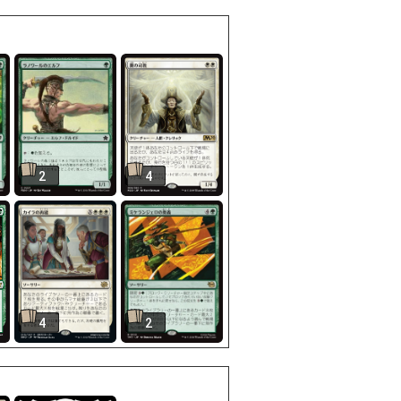
2
4
4
2