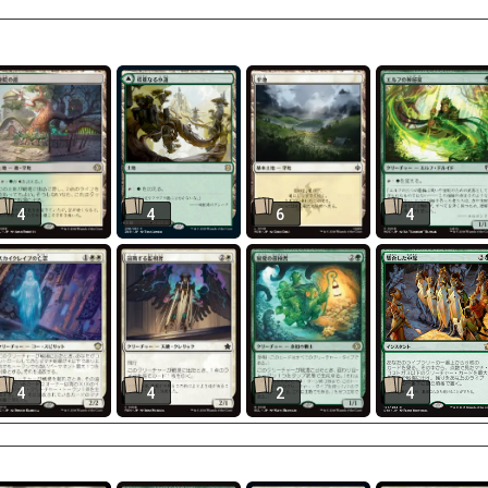
4
4
6
4
4
4
2
4