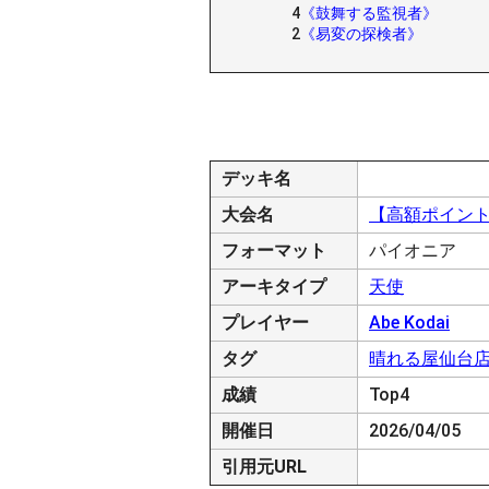
4
《鼓舞する監視者》
2
《易変の探検者》
デッキ名
大会名
【高額ポイン
フォーマット
パイオニア
アーキタイプ
天使
プレイヤー
Abe Kodai
タグ
晴れる屋仙台
成績
Top4
開催日
2026/04/05
引用元URL