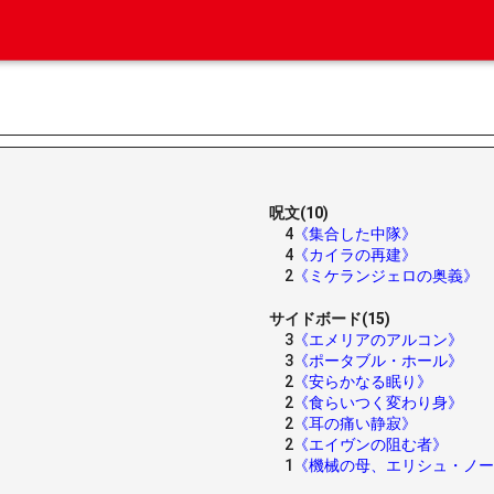
呪文(10)
4
《集合した中隊》
4
《カイラの再建》
2
《ミケランジェロの奥義》
サイドボード(15)
3
《エメリアのアルコン》
3
《ポータブル・ホール》
2
《安らかなる眠り》
2
《食らいつく変わり身》
2
《耳の痛い静寂》
2
《エイヴンの阻む者》
1
《機械の母、エリシュ・ノー