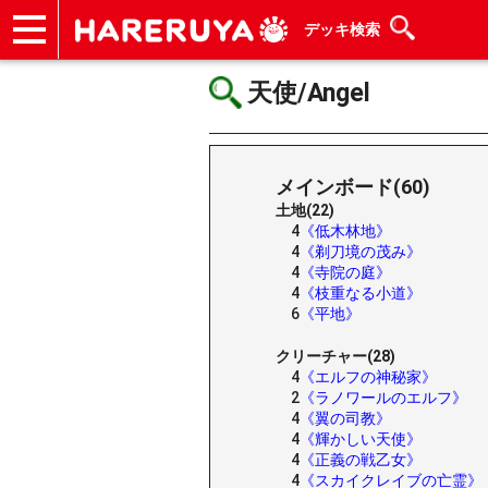
デッキ検索
ショップ
買取
記事
デッキ検索
デッキ構築
選手一覧
店舗一覧
イベント
ヘルプ
お問い合わせ
天使/Angel
メインボード(60)
土地(22)
4
《低木林地》
4
《剃刀境の茂み》
4
《寺院の庭》
4
《枝重なる小道》
6
《平地》
クリーチャー(28)
4
《エルフの神秘家》
2
《ラノワールのエルフ》
4
《翼の司教》
4
《輝かしい天使》
4
《正義の戦乙女》
4
《スカイクレイブの亡霊》