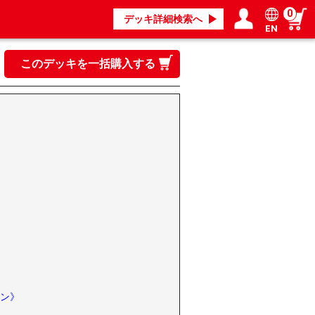
0
デッキ詳細検索へ
EN
ログイン／会員登録
マイページ
このデッキを一括購入する
ン》