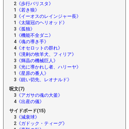
2
《歩行バリスタ》
1
《若き狼》
3
《イーオスのレインジャー長》
1
《太陽冠のヘリオッド》
3
《孤独》
1
《機能不全ダニ》
4
《魂の導き手》
4
《オセロットの群れ》
1
《溌剌の牧羊犬、フィリア》
3
《輝晶の機械巨人》
3
《光に導かれし者、ハリーヤ》
1
《星原の番人》
3
《鋭い切先、レオナルド》
呪文(7)
3
《アガサの魂の大釜》
4
《出産の儀》
サイドボード(15)
3
《減衰球》
2
《ガドック・ティーグ》