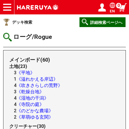
0
EN
ショップ
買取
記事
デッキ検索
デッキ構築
選手一覧
店舗一覧
イベント
ヘルプ
お問い合わせ
ログイン／会員登録
マイページ
デッキ検索
詳細検索ページへ
ローグ/Rogue
メインボード(60)
土地(23)
3
《平地》
1
《溢れかえる岸辺》
4
《吹きさらしの荒野》
3
《乾燥台地》
4
《湿地の干潟》
4
《寺院の庭》
2
《のどかな農場》
2
《草萌ゆる玄関》
クリーチャー(30)