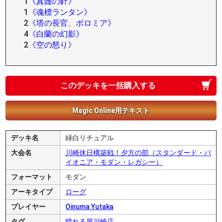
1
《真髄の針》
1
《魂標ランタン》
2
《塔の長官、ボロミア》
4
《白蘭の幻影》
2
《空の怒り》
このデッキを一括購入する
Magic Online用テキスト
デッキ名
緑白リチュアル
大会名
川崎休日構築戦！夕方の部（スタンダード・パ
イオニア・モダン・レガシー）
フォーマット
モダン
アーキタイプ
ローグ
プレイヤー
Oinuma Yutaka
タグ
晴れる屋川崎店