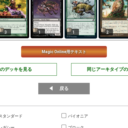
3
1
1
2
Magic Online用テキスト
のデッキを見る
同じアーキタイプの
戻る
スタンダード
パイオニア
レガシー
ブロック