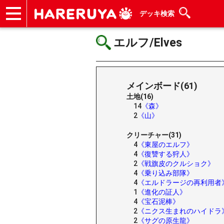
デッキ検索
ショップ
買取
記事
デッキ検索
デッキ構築
選手一覧
店舗一覧
イベント
ヘルプ
お問い合わせ
エルフ/Elves
メインボード(61)
土地(16)
14
《森》
2
《山》
クリーチャー(31)
4
《東屋のエルフ》
4
《復讐する狩人》
2
《戦旗皮のクルショク》
4
《乗り込み部隊》
4
《エルドラージの再利用者
1
《進化の証人》
4
《宝石泥棒》
2
《ニクス生まれのハイドラ
2
《サグの原生龍》