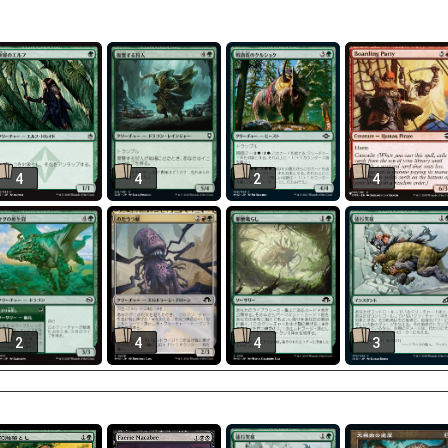
4
4
2
4
2
4
4
3