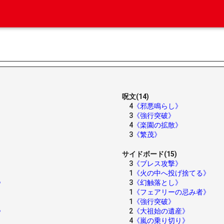
呪文(14)
4
《邪悪鳴らし》
3
《強行突破》
4
《楽園の拡散》
3
《繁茂》
サイドボード(15)
3
《ブレス攻撃》
1
《火の中へ投げ捨てる》
》
3
《幻触落とし》
1
《フェアリーの忌み者》
1
《強行突破》
》
2
《大祖始の遺産》
4
《嵐の乗り切り》