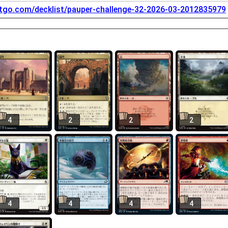
tgo.com/decklist/pauper-challenge-32-2026-03-2012835979
4
2
2
2
4
4
4
4