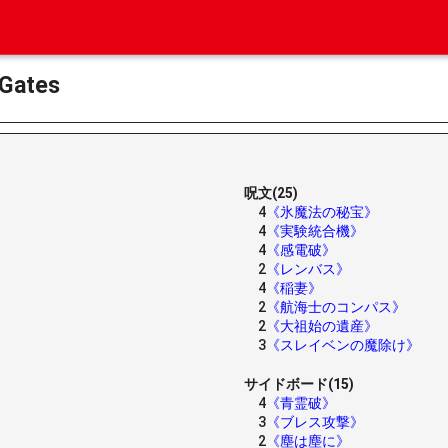
ates
呪文(25)
4
《氷魔法の秘宝》
4
《実験統合機》
4
《感電破》
2
《レンバス》
4
《稲妻》
2
《航海士のコンパス》
2
《大祖始の遺産》
3
《スレイベンの魔除け》
サイドボード(15)
4
《青霊破》
3
《ブレス攻撃》
2
《塵は塵に》