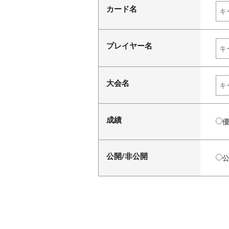
カード名
プレイヤー名
大会名
成績
公開/非公開