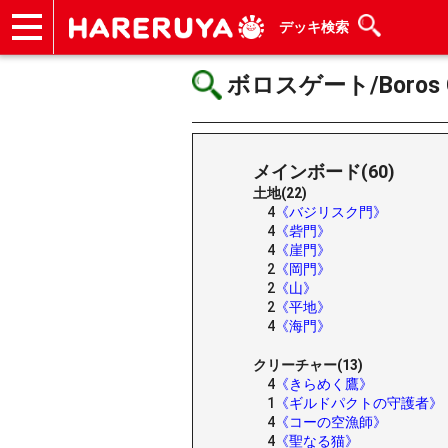
デッキ検索
ショップ
買取
記事
デッキ検索
デッキ構築
選手一覧
店舗一覧
イベント
ヘルプ
お問い合わせ
ボロスゲート/Boros G
メインボード(60)
土地(22)
4
《バジリスク門》
4
《砦門》
4
《崖門》
2
《岡門》
2
《山》
2
《平地》
4
《海門》
クリーチャー(13)
4
《きらめく鷹》
1
《ギルドパクトの守護者》
4
《コーの空漁師》
4
《聖なる猫》