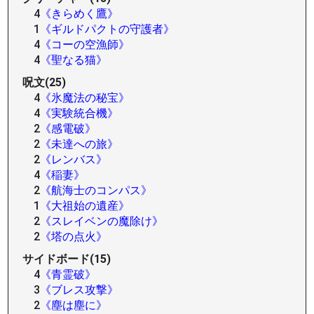
4
《きらめく鷹》
1
《ギルドパクトの守護者》
4
《コーの空漁師》
4
《聖なる猫》
呪文(25)
4
《氷魔法の秘宝》
4
《実験統合機》
2
《感電破》
2
《未達への旅》
2
《レンバス》
4
《稲妻》
2
《航海士のコンパス》
1
《大祖始の遺産》
2
《スレイベンの魔除け》
2
《塔の点火》
サイドボード(15)
4
《青霊破》
3
《ブレス攻撃》
2
《塵は塵に》