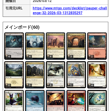
開催日
2026/03/12
引用元URL
https://www.mtgo.com/decklist/pauper-chall
enge-32-2026-03-1312835297
メインボード(60)
4
4
4
3
2
4
1
2
3
4