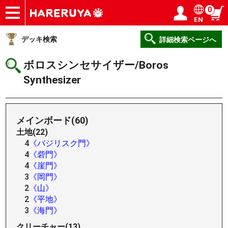
0
EN
ショップ
買取
記事
デッキ検索
デッキ構築
選手一覧
店舗一覧
イベント
ヘルプ
お問い合わせ
ログイン／会員登録
マイページ
デッキ検索
詳細検索ページへ
ボロスシンセサイザー/Boros
Synthesizer
メインボード(60)
土地(22)
4
《バジリスク門》
4
《砦門》
4
《崖門》
3
《岡門》
2
《山》
2
《平地》
3
《海門》
クリーチャー(13)