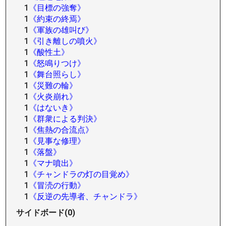
1
《目標の強奪》
1
《約束の終焉》
1
《軍族の雄叫び》
1
《引き離しの噴火》
1
《酸性土》
1
《怒鳴りつけ》
1
《舞台照らし》
1
《災難の輪》
1
《火炎崩れ》
1
《はないき》
1
《群衆による判決》
1
《焦熱の合流点》
1
《見事な修理》
1
《落盤》
1
《マナ噴出》
1
《チャンドラの灯の目覚め》
1
《冒涜の行動》
1
《反逆の先導者、チャンドラ》
サイドボード(0)