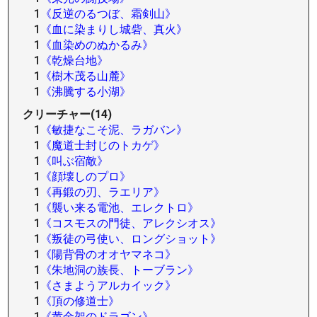
1
《反逆のるつぼ、霜剣山》
1
《血に染まりし城砦、真火》
1
《血染めのぬかるみ》
1
《乾燥台地》
1
《樹木茂る山麓》
1
《沸騰する小湖》
クリーチャー(14)
1
《敏捷なこそ泥、ラガバン》
1
《魔道士封じのトカゲ》
1
《叫ぶ宿敵》
1
《顔壊しのプロ》
1
《再鍛の刃、ラエリア》
1
《襲い来る電池、エレクトロ》
1
《コスモスの門徒、アレクシオス》
1
《叛徒の弓使い、ロングショット》
1
《陽背骨のオオヤマネコ》
1
《朱地洞の族長、トーブラン》
1
《さまようアルカイック》
1
《頂の修道士》
1
《黄金架のドラゴン》