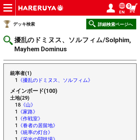
0
EN
ショップ
買取
記事
デッキ検索
デッキ構築
選手一覧
店舗一覧
イベント
ヘルプ
お問い合わせ
ログイン／会員登録
マイページ
デッキ検索
詳細検索ページへ
擾乱のドミヌス、ソルフィム/Solphim,
Mayhem Dominus
統率者(1)
1
《擾乱のドミヌス、ソルフィム》
メインボード(100)
土地(29)
18
《山》
1
《家路》
1
《作戦室》
1
《眷者の居留地》
1
《統率の灯台》
1
《栄光の闘技場》