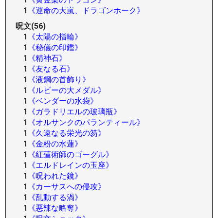
1
《運命の大嵐、ドラゴンホーク》
呪文(56)
1
《太陽の指輪》
1
《秘儀の印鑑》
1
《精神石》
1
《友なる石》
1
《液鋼の首飾り》
1
《ルビーの大メダル》
1
《ベンダーの水袋》
1
《ガラドリエルの玻璃瓶》
1
《オルサンクのパランティール》
1
《久遠なる栄光の笏》
1
《金粉の水蓮》
1
《紅蓮術師のゴーグル》
1
《エルドレインの玉座》
1
《呪われた鏡》
1
《カーサスへの侵攻》
1
《乱動する渦》
1
《悪辣な略奪》