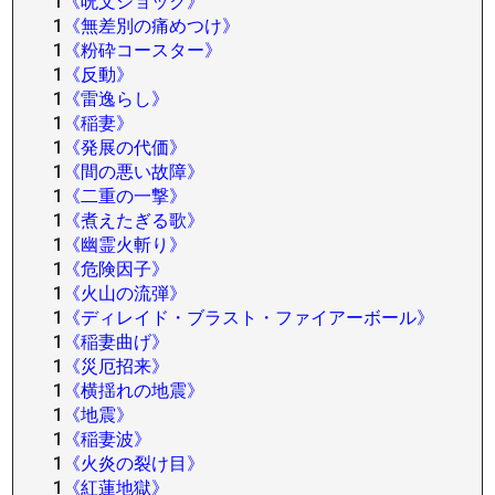
1
《呪文ショック》
1
《無差別の痛めつけ》
1
《粉砕コースター》
1
《反動》
1
《雷逸らし》
1
《稲妻》
1
《発展の代価》
1
《間の悪い故障》
1
《二重の一撃》
1
《煮えたぎる歌》
1
《幽霊火斬り》
1
《危険因子》
1
《火山の流弾》
1
《ディレイド・ブラスト・ファイアーボール》
1
《稲妻曲げ》
1
《災厄招来》
1
《横揺れの地震》
1
《地震》
1
《稲妻波》
1
《火炎の裂け目》
1
《紅蓮地獄》