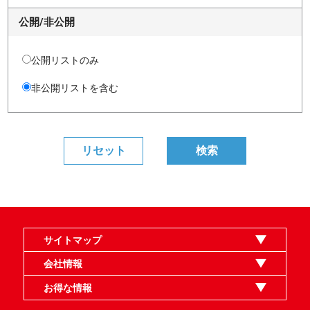
公開/非公開
公開リストのみ
非公開リストを含む
サイトマップ
オンラインショップ
買取
記事
選手一覧
デッキ検索
デッキ構築
イベント・大会
店舗のご案内
お問い合わせ
ヘルプ
FAQ
会社情報
利用規約
スタッフ募集
特定商取引法表示
個人情報保護指針
企業情報
お得な情報