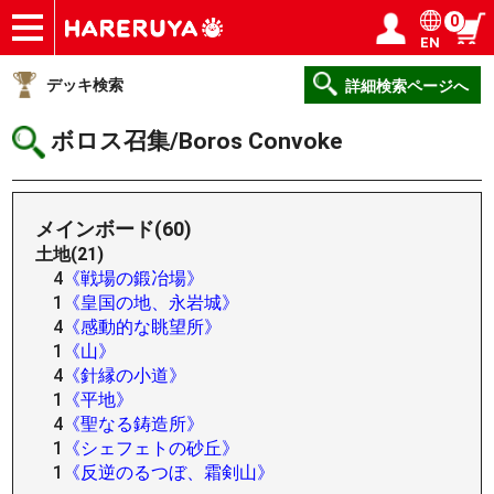
0
EN
ショップ
買取
記事
デッキ検索
デッキ構築
選手一覧
店舗一覧
イベント
ヘルプ
お問い合わせ
ログイン／会員登録
マイページ
デッキ検索
詳細検索ページへ
ボロス召集/Boros Convoke
メインボード(60)
土地(21)
4
《戦場の鍛冶場》
1
《皇国の地、永岩城》
4
《感動的な眺望所》
1
《山》
4
《針縁の小道》
1
《平地》
4
《聖なる鋳造所》
1
《シェフェトの砂丘》
1
《反逆のるつぼ、霜剣山》