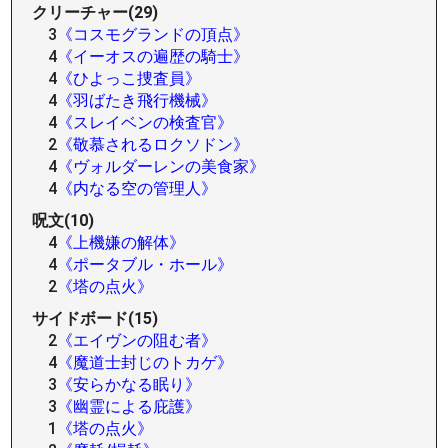
クリーチャー(29)
3
《コスモグランドの頂点》
4
《イーオスの遍歴の騎士》
4
《ひよっこ捜査員》
4
《羽ばたき飛行機械》
4
《スレイベンの検査官》
2
《敬慕されるロクソドン》
4
《ヴォルダーレンの美食家》
4
《内なる空の管理人》
呪文(10)
4
《上機嫌の解体》
4
《ポータブル・ホール》
2
《塔の点火》
サイドボード(15)
2
《エイヴンの阻む者》
4
《魔道士封じのトカゲ》
3
《安らかなる眠り》
3
《幽霊による庇護》
1
《塔の点火》