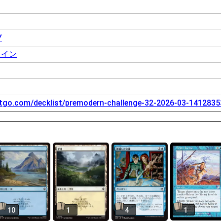
Y
ライン
tgo.com/decklist/premodern-challenge-32-2026-03-141283
10
1
4
1