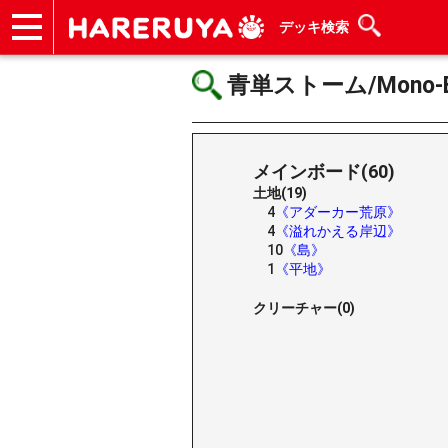
デッキ検索
ショップ
買取
記事
デッキ検索
デッキ構築
選手一覧
店舗一覧
イベント
ヘルプ
お問い合わせ
青単ストーム/Mono-Bl
メインボード(60)
土地(19)
4
《アダーカー荒原》
4
《溢れかえる岸辺》
10
《島》
1
《平地》
クリーチャー(0)