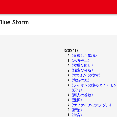
ue Storm
呪文(41)
4
《蓄積した知識》
1
《思考停止》
4
《狡猾な願い》
2
《綿密な分析》
4
《大あわての捜索》
4
《覚醒の兜》
4
《ライオンの瞳のダイアモン
3
《瞑想》
4
《商人の巻物》
4
《選択》
4
《サファイアの大メダル》
2
《断絶》
1
《金言》