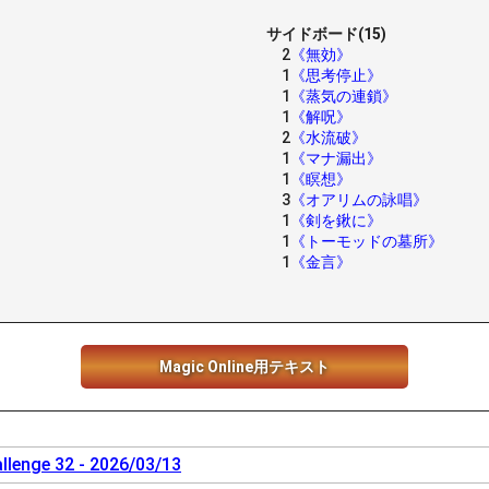
サイドボード(15)
2
《無効》
1
《思考停止》
1
《蒸気の連鎖》
1
《解呪》
2
《水流破》
1
《マナ漏出》
1
《瞑想》
3
《オアリムの詠唱》
1
《剣を鍬に》
1
《トーモッドの墓所》
1
《金言》
Magic Online用テキスト
llenge 32 - 2026/03/13