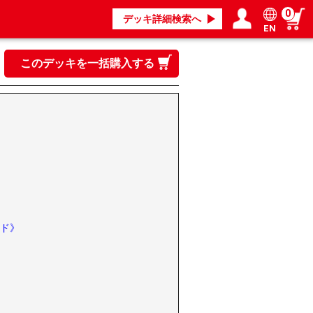
0
デッキ詳細検索へ
EN
ログイン／会員登録
マイページ
このデッキを一括購入する
ド》