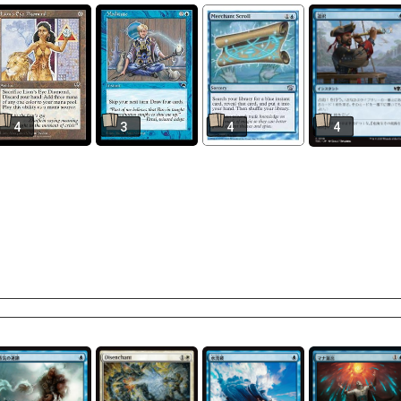
4
3
4
4