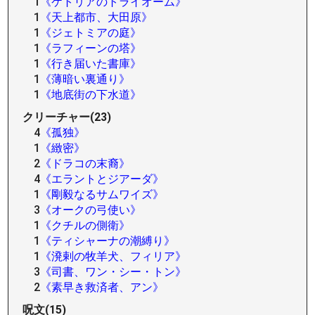
1
《ケトリアのトライオーム》
1
《天上都市、大田原》
1
《ジェトミアの庭》
1
《ラフィーンの塔》
1
《行き届いた書庫》
1
《薄暗い裏通り》
1
《地底街の下水道》
クリーチャー(23)
4
《孤独》
1
《緻密》
2
《ドラコの末裔》
4
《エラントとジアーダ》
1
《剛毅なるサムワイズ》
3
《オークの弓使い》
1
《クチルの側衛》
1
《ティシャーナの潮縛り》
1
《溌剌の牧羊犬、フィリア》
3
《司書、ワン・シー・トン》
2
《素早き救済者、アン》
呪文(15)