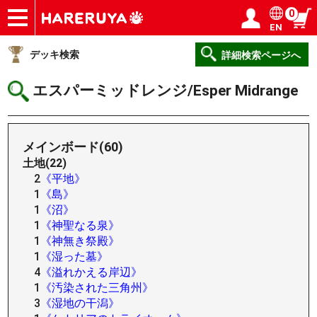
0
EN
ショップ
買取
記事
デッキ検索
デッキ構築
選手一覧
店舗一覧
イベント
ヘルプ
お問い合わせ
ログイン／会員登録
マイページ
デッキ検索
詳細検索ページへ
エスパーミッドレンジ/Esper Midrange
メインボード(60)
土地(22)
2
《平地》
1
《島》
1
《沼》
1
《神聖なる泉》
1
《神無き祭殿》
1
《湿った墓》
4
《溢れかえる岸辺》
1
《汚染された三角州》
3
《湿地の干潟》