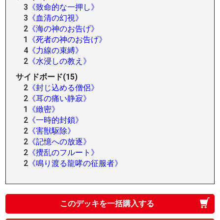
3
《致命的な一押し》
3
《血清の幻視》
2
《海の神のお告げ》
1
《死者の神のお告げ》
4
《力線の束縛》
2
《水浸しの教え》
サイドボード(15)
2
《封じ込める僧侶》
2
《耳の痛い静寂》
1
《緻密》
2
《一時的封鎖》
2
《害獣駆除》
2
《記憶への放逐》
2
《攪乱のフルート》
2
《鳴り渡る龍哮の征服者》
このデッキを一括購入する