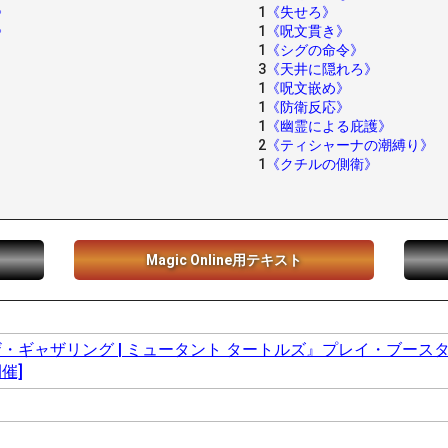
》
1
《失せろ》
》
1
《呪文貫き》
1
《シグの命令》
3
《天井に隠れろ》
1
《呪文嵌め》
1
《防衛反応》
1
《幽霊による庇護》
2
《ティシャーナの潮縛り》
1
《クチルの側衛》
Magic Online用テキスト
・ギャザリング | ミュータント タートルズ』プレイ・ブースター
催]