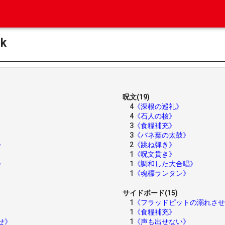
k
呪文(19)
4
《深根の巡礼》
4
《石人の核》
3
《食糧補充》
3
《バネ葉の太鼓》
》
2
《跳ね弾き》
1
《呪文貫き》
》
1
《調和した大合唱》
1
《魂標ランタン》
サイドボード(15)
1
《フラッドピットの溺れさせ
1
《食糧補充》
せ》
1
《声も出せない》