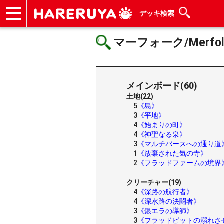
デッキ検索
ショップ
買取
記事
デッキ検索
デッキ構築
選手一覧
店舗一覧
イベント
ヘルプ
お問い合わせ
マーフォーク/Merfol
メインボード(60)
土地(22)
5
《島》
3
《平地》
4
《始まりの町》
4
《神聖なる泉》
3
《マルチバースへの通り道
1
《放棄された気の寺》
2
《フラッドファームの境界
クリーチャー(19)
4
《深路の航行者》
4
《深水路の決闘者》
3
《銀エラの導師》
3
《フラッドピットの溺れさ