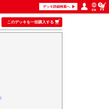
0
デッキ詳細検索へ
EN
ログイン／会員登録
マイページ
このデッキを一括購入する
》