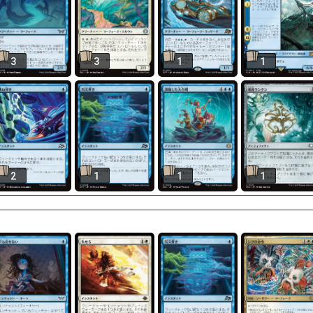
3
3
1
1
2
1
1
1