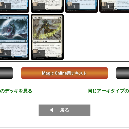
1
1
1
1
2
1
Magic Online用テキスト
のデッキを見る
同じアーキタイプの
戻る