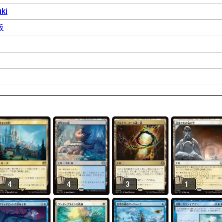
ki
阪
4
4
3
1