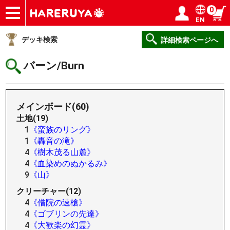
0
EN
ショップ
買取
記事
デッキ検索
デッキ構築
選手一覧
店舗一覧
イベント
ヘルプ
お問い合わせ
ログイン／会員登録
マイページ
デッキ検索
詳細検索ページへ
バーン/Burn
メインボード(60)
土地(19)
1
《蛮族のリング》
1
《轟音の滝》
4
《樹木茂る山麓》
4
《血染めのぬかるみ》
9
《山》
クリーチャー(12)
4
《僧院の速槍》
4
《ゴブリンの先達》
4
《大歓楽の幻霊》