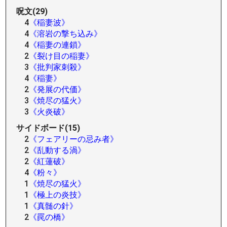
呪文(29)
4
《稲妻波》
4
《溶岩の撃ち込み》
4
《稲妻の連鎖》
2
《裂け目の稲妻》
3
《批判家刺殺》
4
《稲妻》
2
《発展の代価》
3
《焼尽の猛火》
3
《火炎破》
サイドボード(15)
2
《フェアリーの忌み者》
2
《乱動する渦》
2
《紅蓮破》
4
《粉々》
1
《焼尽の猛火》
1
《極上の炎技》
1
《真髄の針》
2
《罠の橋》