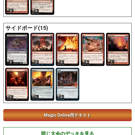
3
3
サイドボード(15)
2
1
2
2
4
1
2
1
Magic Online用テキスト
同じ大会のデッキを見る