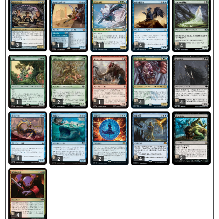
3
1
1
4
4
2
1
1
4
4
3
4
2
2
4
4