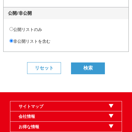
公開/非公開
公開リストのみ
非公開リストを含む
サイトマップ
オンラインショップ
買取
記事
選手一覧
デッキ検索
デッキ構築
イベント・大会
店舗のご案内
お問い合わせ
ヘルプ
FAQ
会社情報
利用規約
スタッフ募集
特定商取引法表示
個人情報保護指針
企業情報
お得な情報