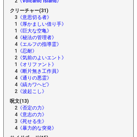
2
《Volcanic Island》
クリーチャー(31)
3
《意思切る者》
1
《厚かましい借り手》
1
《巨大な空亀》
4
《秘法の管理者》
4
《エルフの指導霊》
1
《忍耐》
2
《気前のよいエント》
1
《オリファント》
4
《断片無き工作員》
4
《通りの悪霊》
4
《縞カワヘビ》
2
《波起こし》
呪文(13)
2
《否定の力》
4
《意志の力》
3
《死せる生》
4
《暴力的な突発》