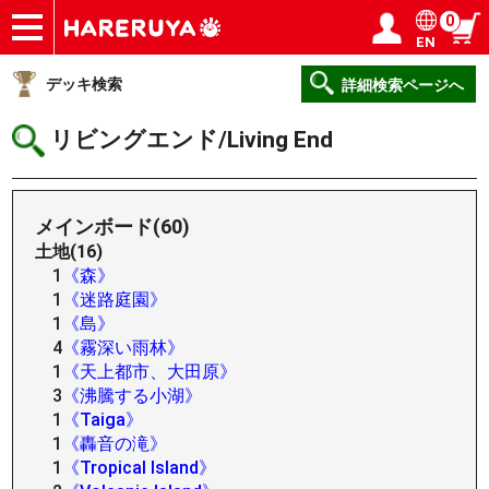
0
EN
ショップ
買取
記事
デッキ検索
デッキ構築
選手一覧
店舗一覧
イベント
ヘルプ
お問い合わせ
ログイン／会員登録
マイページ
デッキ検索
詳細検索ページへ
リビングエンド/Living End
メインボード(60)
土地(16)
1
《森》
1
《迷路庭園》
1
《島》
4
《霧深い雨林》
1
《天上都市、大田原》
3
《沸騰する小湖》
1
《Taiga》
1
《轟音の滝》
1
《Tropical Island》