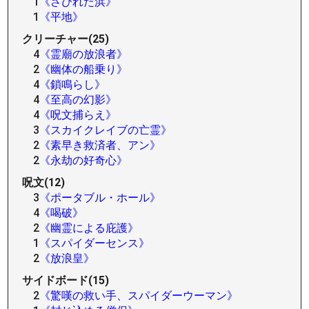
1
《さびれた浜》
1
《平地》
クリーチャー(25)
4
《霊廟の放浪者》
2
《幽体の船乗り》
4
《鎖鳴らし》
4
《至高の幻影》
4
《呪文捕らえ》
3
《スカイクレイブの亡霊》
2
《素早き救済者、アン》
2
《永劫の好奇心》
呪文(12)
3
《ポータブル・ホール》
4
《喝破》
2
《幽霊による庇護》
1
《スパイダーセンス》
2
《放浪皇》
サイドボード(15)
2
《驚嘆の救い手、スパイダーウーマン》