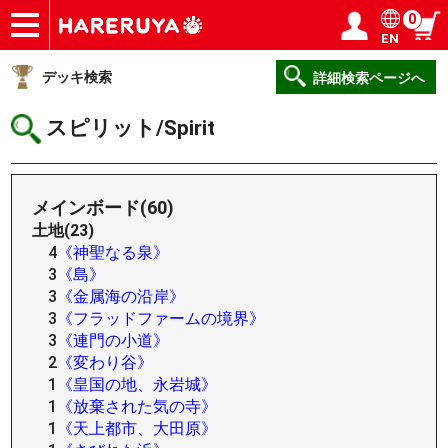
0
EN
ショップ
買取
記事
デッキ検索
デッキ構築
選手一覧
店舗一覧
イベント
ヘルプ
お問い合わせ
ログイン／会員登録
マイページ
デッキ検索
詳細検索ページへ
スピリット/Spirit
メインボード(60)
土地(23)
4
《神聖なる泉》
3
《島》
3
《金属海の沿岸》
3
《フラッドファームの境界》
3
《連門の小道》
2
《変わり谷》
1
《皇国の地、永岩城》
1
《放棄された気の寺》
1
《天上都市、大田原》