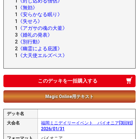
1
《封じ込める僧侶》
1
《無効》
1
《安らかなる眠り》
1
《失せろ》
1
《アガサの魂の大釜》
3
《婚礼の発表》
2
《別行動》
2
《幽霊による庇護》
1
《大天使エルズペス》
このデッキを一括購入する
Magic Online用テキスト
デッキ名
大会名
福岡ミニデイリーイベント パイオニア[3回戦]
2026/01/31
フォーマット
パイオニア