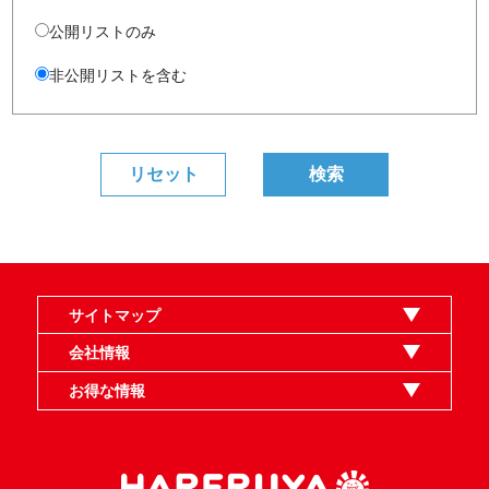
公開リストのみ
非公開リストを含む
サイトマップ
オンラインショップ
買取
記事
選手一覧
デッキ検索
デッキ構築
イベント・大会
店舗のご案内
お問い合わせ
ヘルプ
FAQ
会社情報
利用規約
スタッフ募集
特定商取引法表示
個人情報保護指針
企業情報
お得な情報
晴れる屋X
晴れる屋チャンネル
MTGプロフィールを作ろう
MTG統率者診断アシスタント
「イベント開催の手引き」請求フォーム