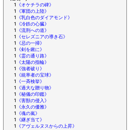
1
《オケチラの碑》
1
《軍団の上陸》
1
《乳白色のダイアモンド》
1
《冷鉄の心臓》
1
《流刑への道》
1
《セレズニアの導き石》
1
《忌の一掃》
1
《剣を鍬に》
1
《霊の通り路》
1
《太陽の指輪》
1
《強者破り》
1
《統率者の宝球》
1
《一斉検挙》
1
《過大な贈り物》
1
《秘儀の印鑑》
1
《害獣の侵入》
1
《永久の優雅》
1
《魂の嵐》
1
《継ぎ当て》
1
《アヴェルヌスからの上昇》