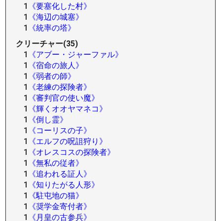
1
《要塞化した村》
1
《海辺の城塞》
1
《統率の塔》
クリーチャー(35)
1
《アブー・ジャーファル》
1
《宿命の旅人》
1
《弱者の師》
1
《老練の探険者》
1
《審判官の使い魔》
1
《輝くオオヤマネコ》
1
《倒し霊》
1
《コーリスの子》
1
《エルフの呪詛狩り》
1
《オレスコスの探険者》
1
《無私の従者》
1
《追われる証人》
1
《知りたがる人形》
1
《駐屯地の猫》
1
《奨学金寄付者》
1
《月皇の古参兵》