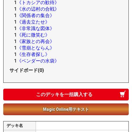
1
《トカシアの歓待》
1
《水の辺村の合戦》
1
《関係者の集合》
1
《過去立たせ》
1
《非常識な図体》
1
《死に微笑む》
1
《家族との再会》
1
《雪崩とならん》
1
《生存者探し》
1
《ベンダーの水袋》
サイドボード(0)
このデッキを一括購入する
Magic Online用テキスト
デッキ名