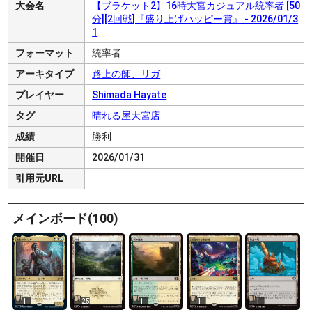
大会名
【ブラケット2】16時大宮カジュアル統率者 [50
分][2回戦]『盛り上げハッピー賞』 - 2026/01/3
1
フォーマット
統率者
アーキタイプ
路上の師、リガ
プレイヤー
Shimada Hayate
タグ
晴れる屋大宮店
成績
勝利
開催日
2026/01/31
引用元URL
メインボード(100)
1
25
1
1
1