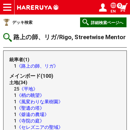
0
EN
ショップ
買取
記事
デッキ検索
デッキ構築
選手一覧
店舗一覧
イベント
ヘルプ
お問い合わせ
ログイン／会員登録
マイページ
デッキ検索
詳細検索ページへ
路上の師、リガ/Rigo, Streetwise Mentor
統率者(1)
1
《路上の師、リガ》
メインボード(100)
土地(34)
25
《平地》
1
《梢の眺望》
1
《風変わりな果樹園》
1
《聖遺の塔》
1
《僻遠の農場》
1
《寺院の庭》
1
《セレズニアの聖域》