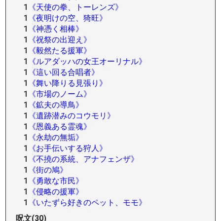
1
《天使の拳、トーレンズ》
1
《夜明けの空、猗旺》
1
《神憑く相棒》
1
《祝祭の出迎え》
1
《毅然たる援軍》
1
《ルアダッハの女王オーリナル》
1
《這い回る合唱者》
1
《舞い降りる見張り》
1
《市場のノーム》
1
《鉱夫の導鳥》
1
《遺跡潜みのコウモリ》
1
《恩義ある霊魂》
1
《永劫の無垢》
1
《お手伝いする狩人》
1
《不撓の系統、アナフェンザ》
1
《街の鳩》
1
《勇敢な市民》
1
《侵略の援軍》
1
《いたずら好きのペット、モモ》
呪文(30)