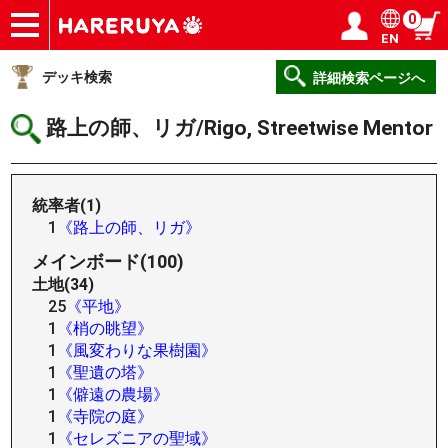
0
EN
ショップ
買取
記事
デッキ検索
デッキ構築
選手一覧
店舗一覧
イベント
ヘルプ
お問い合わせ
ログイン／会員登録
マイページ
デッキ検索
詳細検索ページへ
路上の師、リガ/Rigo, Streetwise Mentor
統率者(1)
1
《路上の師、リガ》
メインボード(100)
土地(34)
25
《平地》
1
《梢の眺望》
1
《風変わりな果樹園》
1
《聖遺の塔》
1
《僻遠の農場》
1
《寺院の庭》
1
《セレズニアの聖域》