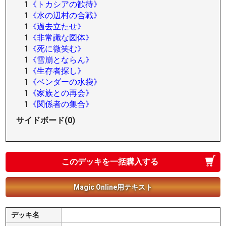
1
《トカシアの歓待》
1
《水の辺村の合戦》
1
《過去立たせ》
1
《非常識な図体》
1
《死に微笑む》
1
《雪崩とならん》
1
《生存者探し》
1
《ベンダーの水袋》
1
《家族との再会》
1
《関係者の集合》
サイドボード(0)
このデッキを一括購入する
Magic Online用テキスト
デッキ名