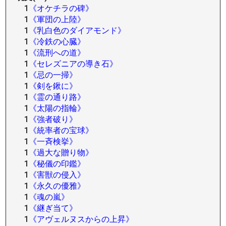
1
《オケチラの碑》
1
《軍団の上陸》
1
《乳白色のダイアモンド》
1
《冷鉄の心臓》
1
《流刑への道》
1
《セレズニアの導き石》
1
《忌の一掃》
1
《剣を鍬に》
1
《霊の通り路》
1
《太陽の指輪》
1
《強者破り》
1
《統率者の宝球》
1
《一斉検挙》
1
《過大な贈り物》
1
《秘儀の印鑑》
1
《害獣の侵入》
1
《永久の優雅》
1
《魂の嵐》
1
《継ぎ当て》
1
《アヴェルヌスからの上昇》