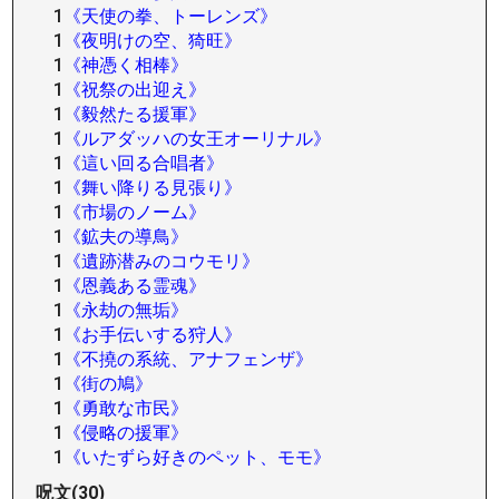
1
《天使の拳、トーレンズ》
1
《夜明けの空、猗旺》
1
《神憑く相棒》
1
《祝祭の出迎え》
1
《毅然たる援軍》
1
《ルアダッハの女王オーリナル》
1
《這い回る合唱者》
1
《舞い降りる見張り》
1
《市場のノーム》
1
《鉱夫の導鳥》
1
《遺跡潜みのコウモリ》
1
《恩義ある霊魂》
1
《永劫の無垢》
1
《お手伝いする狩人》
1
《不撓の系統、アナフェンザ》
1
《街の鳩》
1
《勇敢な市民》
1
《侵略の援軍》
1
《いたずら好きのペット、モモ》
呪文(30)