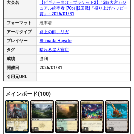
大会名
【ビギナー向け・ブラケット2】13時大宮カジ
ュアル統率者 [70分][2回戦]『盛り上げハッピー
賞』 - 2026/01/31
フォーマット
統率者
アーキタイプ
路上の師、リガ
プレイヤー
Shimada Hayate
タグ
晴れる屋大宮店
成績
勝利
開催日
2026/01/31
引用元URL
メインボード(100)
1
25
1
1
1