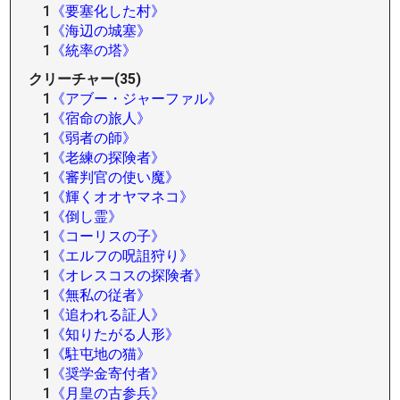
1
《要塞化した村》
1
《海辺の城塞》
1
《統率の塔》
クリーチャー(35)
1
《アブー・ジャーファル》
1
《宿命の旅人》
1
《弱者の師》
1
《老練の探険者》
1
《審判官の使い魔》
1
《輝くオオヤマネコ》
1
《倒し霊》
1
《コーリスの子》
1
《エルフの呪詛狩り》
1
《オレスコスの探険者》
1
《無私の従者》
1
《追われる証人》
1
《知りたがる人形》
1
《駐屯地の猫》
1
《奨学金寄付者》
1
《月皇の古参兵》