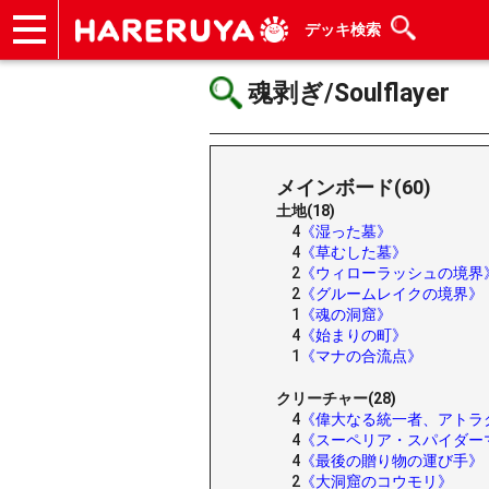
デッキ検索
ショップ
買取
記事
デッキ検索
デッキ構築
選手一覧
店舗一覧
イベント
ヘルプ
お問い合わせ
魂剥ぎ/Soulflayer
メインボード(60)
土地(18)
4
《湿った墓》
4
《草むした墓》
2
《ウィローラッシュの境界
2
《グルームレイクの境界》
1
《魂の洞窟》
4
《始まりの町》
1
《マナの合流点》
クリーチャー(28)
4
《偉大なる統一者、アトラ
4
《スーペリア・スパイダー
4
《最後の贈り物の運び手》
2
《大洞窟のコウモリ》