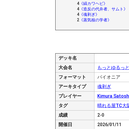
4
《縞カワヘビ》
4
《造反の代弁者、サムト》
4
《魂剥ぎ》
2
《蒸気核の学者》
デッキ名
大会名
もっとゆるっと
フォーマット
パイオニア
アーキタイプ
魂剥ぎ
プレイヤー
Kimura Satosh
タグ
晴れる屋TC大
成績
2-0
開催日
2026/01/11