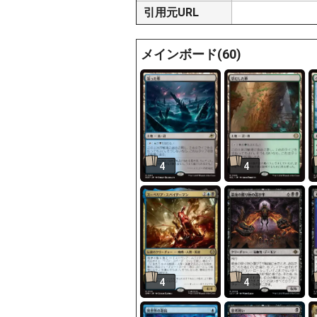
引用元URL
メインボード(60)
4
4
4
4