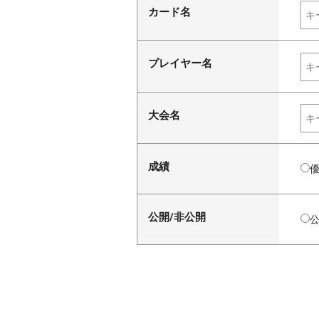
カード名
プレイヤー名
大会名
成績
公開/非公開