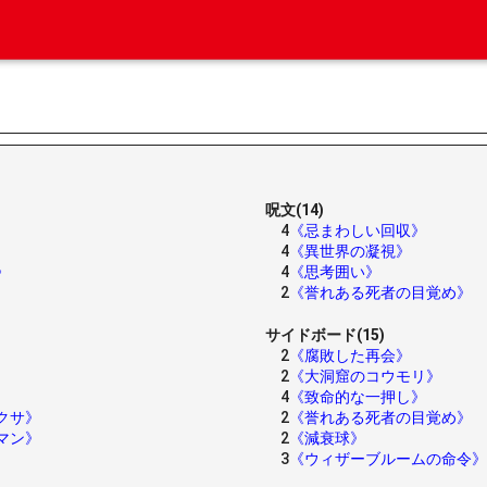
呪文(14)
4
《忌まわしい回収》
4
《異世界の凝視》
》
4
《思考囲い》
2
《誉れある死者の目覚め》
サイドボード(15)
2
《腐敗した再会》
2
《大洞窟のコウモリ》
4
《致命的な一押し》
クサ》
2
《誉れある死者の目覚め》
マン》
2
《減衰球》
3
《ウィザーブルームの命令》