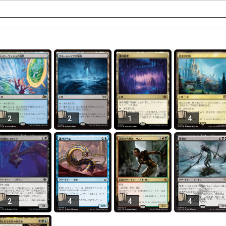
2
2
1
4
2
4
4
4