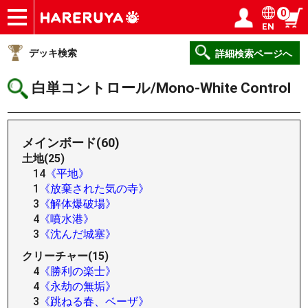
0
EN
ショップ
買取
記事
デッキ検索
デッキ構築
選手一覧
店舗一覧
イベント
ヘルプ
お問い合わせ
ログイン／会員登録
マイページ
デッキ検索
詳細検索ページへ
白単コントロール/Mono-White Control
メインボード(60)
土地(25)
14
《平地》
1
《放棄された気の寺》
3
《解体爆破場》
4
《噴水港》
3
《沈んだ城塞》
クリーチャー(15)
4
《勝利の楽士》
4
《永劫の無垢》
3
《跳ねる春、ベーザ》