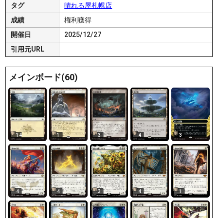
タグ
晴れる屋札幌店
成績
権利獲得
開催日
2025/12/27
引用元URL
メインボード(60)
14
1
3
4
3
4
4
3
4
1