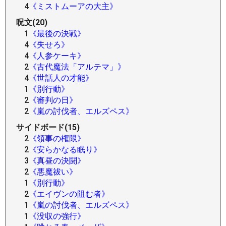
4
《ミストムーアの大主》
呪文(20)
1
《最後の決戦》
4
《失せろ》
4
《人参ケーキ》
2
《古代魔法「アルテマ」》
4
《世話人の才能》
1
《別行動》
2
《審判の日》
2
《嵐の討伐者、エルズペス》
サイドボード(15)
2
《領事の権限》
2
《安らかなる眠り》
3
《真昼の決闘》
2
《悪魔祓い》
1
《別行動》
2
《エイヴンの阻む者》
1
《嵐の討伐者、エルズペス》
1
《没収の強行》