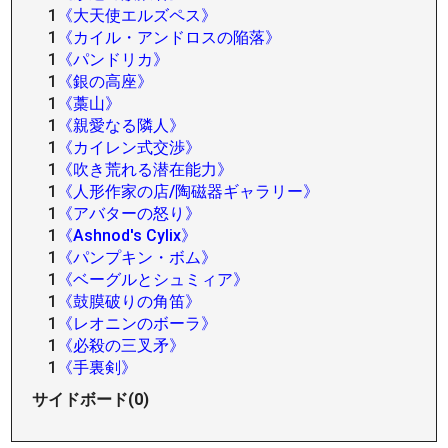
1
《大天使エルズペス》
1
《カイル・アンドロスの陥落》
1
《パンドリカ》
1
《銀の高座》
1
《藁山》
1
《親愛なる隣人》
1
《カイレン式交渉》
1
《吹き荒れる潜在能力》
1
《人形作家の店/陶磁器ギャラリー》
1
《アバターの怒り》
1
《Ashnod's Cylix》
1
《パンプキン・ボム》
1
《ベーグルとシュミィア》
1
《鼓膜破りの角笛》
1
《レオニンのボーラ》
1
《必殺の三叉矛》
1
《手裏剣》
サイドボード(0)