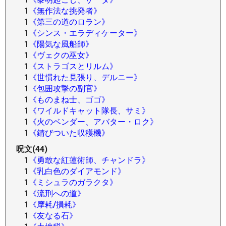
1
《無作法な挑発者》
1
《第三の道のロラン》
1
《シンス・エラディケーター》
1
《陽気な風船師》
1
《ヴェクの巫女》
1
《ストラゴスとリルム》
1
《世慣れた見張り、デルニー》
1
《包囲攻撃の副官》
1
《ものまね士、ゴゴ》
1
《ワイルドキャット隊長、サミ》
1
《火のベンダー、アバター・ロク》
1
《錆びついた収穫機》
呪文(44)
1
《勇敢な紅蓮術師、チャンドラ》
1
《乳白色のダイアモンド》
1
《ミシュラのガラクタ》
1
《流刑への道》
1
《摩耗/損耗》
1
《友なる石》