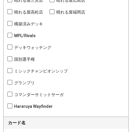
晴れる屋三宮店
晴れる屋広島店
晴れる屋高松店
晴れる屋福岡店
構築済みデッキ
MPL/Rivals
デッキウォッチング
国別選手権
ミシックチャンピオンシップ
グランプリ
コマンダーサミットサーガ
Hareruya Wayfinder
カード名