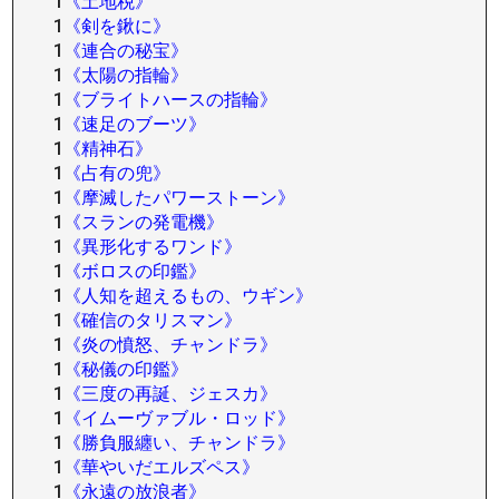
1
《土地税》
1
《剣を鍬に》
1
《連合の秘宝》
1
《太陽の指輪》
1
《ブライトハースの指輪》
1
《速足のブーツ》
1
《精神石》
1
《占有の兜》
1
《摩滅したパワーストーン》
1
《スランの発電機》
1
《異形化するワンド》
1
《ボロスの印鑑》
1
《人知を超えるもの、ウギン》
1
《確信のタリスマン》
1
《炎の憤怒、チャンドラ》
1
《秘儀の印鑑》
1
《三度の再誕、ジェスカ》
1
《イムーヴァブル・ロッド》
1
《勝負服纏い、チャンドラ》
1
《華やいだエルズペス》
1
《永遠の放浪者》