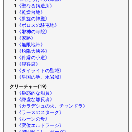
1
《聖なる鋳造所》
1
《乾燥台地》
1
《凱旋の神殿》
1
《ボロスの駐屯地》
1
《邪神の寺院》
1
《家路》
1
《無限地帯》
1
《灼陽大峡谷》
1
《針縁の小道》
1
《観客席》
1
《タイライトの聖域》
1
《皇国の地、永岩城》
クリーチャー(19)
1
《蠱惑的な船員》
1
《謙虚な離反者》
1
《カラデシュの火、チャンドラ》
1
《ラースのスターク》
1
《ルーンの母》
1
《変位エルドラージ》
1
《黎明起こし、ザーダ》