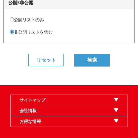
公開/非公開
公開リストのみ
非公開リストを含む
サイトマップ
オンラインショップ
買取
記事
選手一覧
デッキ検索
デッキ構築
イベント・大会
店舗のご案内
お問い合わせ
ヘルプ
FAQ
会社情報
利用規約
スタッフ募集
特定商取引法表示
個人情報保護指針
企業情報
お得な情報
晴れる屋X
晴れる屋チャンネル
MTGプロフィールを作ろう
MTG統率者診断アシスタント
「イベント開催の手引き」請求フォーム