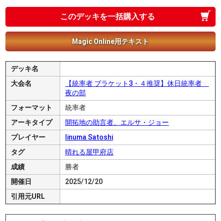
このデッキを一括購入する
Magic Online用テキスト
デッキ名
大会名
【統率者 ブラケット3・４推奨】休日統率者
夜の部
フォーマット
統率者
アーキタイプ
開拓地の助言者、エルサ・ジョー
プレイヤー
Iinuma Satoshi
タグ
晴れる屋甲府店
成績
勝者
開催日
2025/12/20
引用元URL