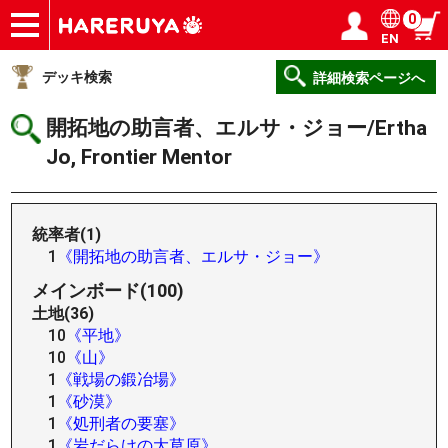
0
EN
ショップ
買取
記事
デッキ検索
デッキ構築
選手一覧
店舗一覧
イベント
ヘルプ
お問い合わせ
ログイン／会員登録
マイページ
デッキ検索
詳細検索ページへ
開拓地の助言者、エルサ・ジョー/Ertha
Jo, Frontier Mentor
統率者(1)
1
《開拓地の助言者、エルサ・ジョー》
メインボード(100)
土地(36)
10
《平地》
10
《山》
1
《戦場の鍛冶場》
1
《砂漠》
1
《処刑者の要塞》
1
《岩だらけの大草原》