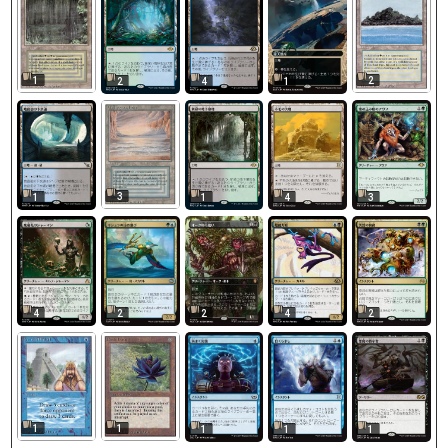
1
2
2
4
1
3
1
1
4
3
4
2
2
4
2
1
1
1
1
1