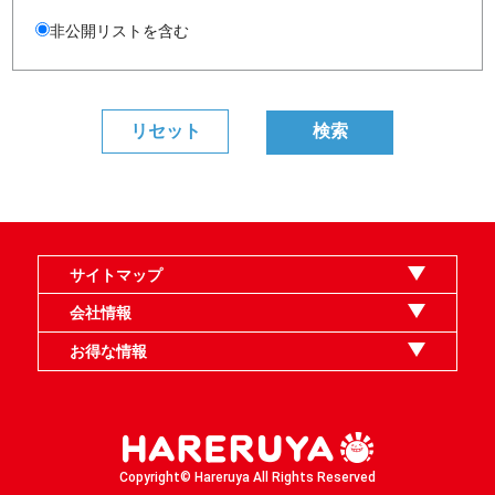
非公開リストを含む
サイトマップ
オンラインショップ
買取
記事
選手一覧
デッキ検索
デッキ構築
イベント・大会
店舗のご案内
お問い合わせ
ヘルプ
FAQ
会社情報
利用規約
スタッフ募集
特定商取引法表示
個人情報保護指針
企業情報
お得な情報
晴れる屋X
晴れる屋チャンネル
MTGプロフィールを作ろう
MTG統率者診断アシスタント
「イベント開催の手引き」請求フォーム
Copyright© Hareruya All Rights Reserved