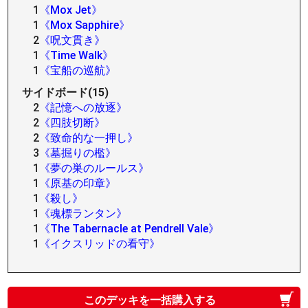
1
《Mox Jet》
1
《Mox Sapphire》
2
《呪文貫き》
1
《Time Walk》
1
《宝船の巡航》
サイドボード(15)
2
《記憶への放逐》
2
《四肢切断》
2
《致命的な一押し》
3
《墓掘りの檻》
1
《夢の巣のルールス》
1
《原基の印章》
1
《殺し》
1
《魂標ランタン》
1
《The Tabernacle at Pendrell Vale》
1
《イクスリッドの看守》
このデッキを一括購入する