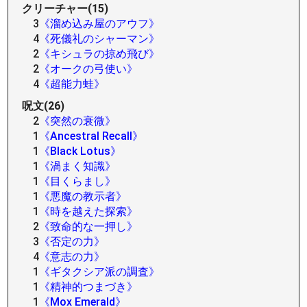
クリーチャー(15)
3
《溜め込み屋のアウフ》
4
《死儀礼のシャーマン》
2
《キシュラの掠め飛び》
2
《オークの弓使い》
4
《超能力蛙》
呪文(26)
2
《突然の衰微》
1
《Ancestral Recall》
1
《Black Lotus》
1
《渦まく知識》
1
《目くらまし》
1
《悪魔の教示者》
1
《時を越えた探索》
2
《致命的な一押し》
3
《否定の力》
4
《意志の力》
1
《ギタクシア派の調査》
1
《精神的つまづき》
1
《Mox Emerald》