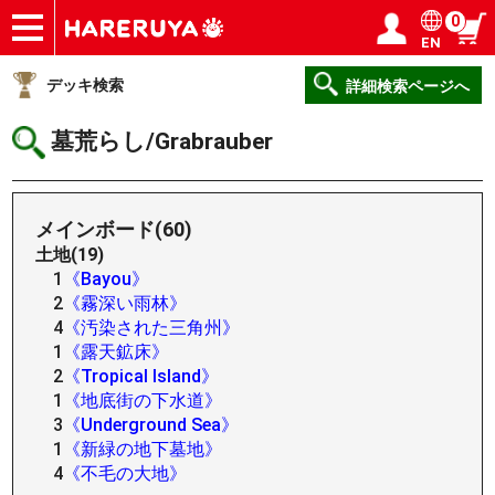
0
EN
ショップ
買取
記事
デッキ検索
デッキ構築
選手一覧
店舗一覧
イベント
ヘルプ
お問い合わせ
ログイン／会員登録
マイページ
デッキ検索
詳細検索ページへ
墓荒らし/Grabrauber
メインボード(60)
土地(19)
1
《Bayou》
2
《霧深い雨林》
4
《汚染された三角州》
1
《露天鉱床》
2
《Tropical Island》
1
《地底街の下水道》
3
《Underground Sea》
1
《新緑の地下墓地》
4
《不毛の大地》