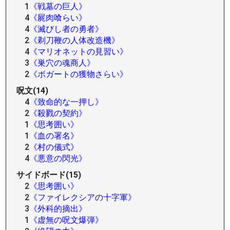
1
《戦墓の巨人》
4
《屍肉喰らい》
4
《滅びし者の勇者》
2
《剃刀鞭の人体改造機》
4
《マリオネットの見習い》
3
《巣穴の魂商人》
2
《ボガートの獲物さらい》
呪文(14)
4
《致命的な一押し》
2
《殺戮の契約》
1
《思考囲い》
1
《血の署名》
2
《村の儀式》
4
《悪意の閃光》
サイドボード(15)
2
《思考囲い》
2
《ファイレクシアの十字軍》
3
《外科的摘出》
1
《虚無の呪文爆弾》