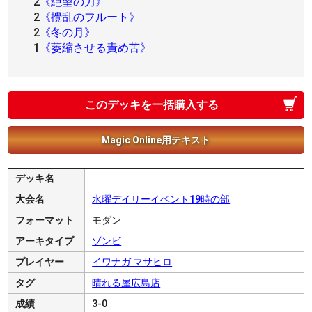
2
《絶望の力》
2
《攪乱のフルート》
2
《冬の月》
1
《萎縮させる責め苦》
このデッキを一括購入する
Magic Online用テキスト
デッキ名
大会名
水曜デイリーイベント19時の部
フォーマット
モダン
アーキタイプ
ゾンビ
プレイヤー
イワナガ マサヒロ
タグ
晴れる屋広島店
成績
3-0