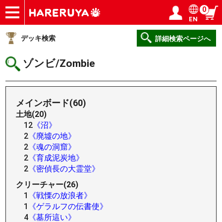
0
EN
ショップ
買取
記事
デッキ検索
デッキ構築
選手一覧
店舗一覧
イベント
ヘルプ
お問い合わせ
ログイン／会員登録
マイページ
デッキ検索
詳細検索ページへ
ゾンビ/Zombie
メインボード(60)
土地(20)
12
《沼》
2
《廃墟の地》
2
《魂の洞窟》
2
《育成泥炭地》
2
《密偵長の大霊堂》
クリーチャー(26)
1
《戦慄の放浪者》
1
《ゲラルフの伝書使》
4
《墓所這い》