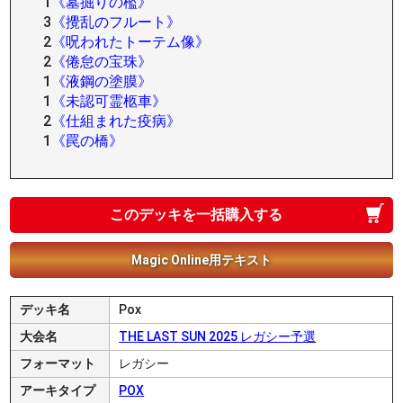
1
《墓掘りの檻》
3
《攪乱のフルート》
2
《呪われたトーテム像》
2
《倦怠の宝珠》
1
《液鋼の塗膜》
1
《未認可霊柩車》
2
《仕組まれた疫病》
1
《罠の橋》
このデッキを一括購入する
Magic Online用テキスト
デッキ名
Pox
大会名
THE LAST SUN 2025 レガシー予選
フォーマット
レガシー
アーキタイプ
POX