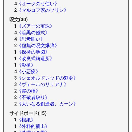
4
《オークの弓使い》
2
《マルコフ家のソリン》
呪文(30)
1
《ズアーの宝珠》
4
《暗黒の儀式》
4
《思考囲い》
2
《虚無の呪文爆弾》
1
《探検の地図》
1
《改良式鋳造所》
1
《影槍》
4
《小悪疫》
3
《シェオルドレッドの勅令》
3
《ヴェールのリリアナ》
2
《罠の橋》
2
《不敬者破り》
2
《大いなる創造者、カーン》
サイドボード(15)
1
《根絶》
1
《外科的摘出》