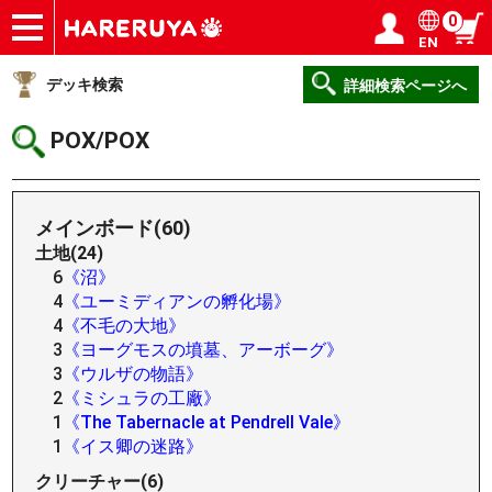
0
EN
ショップ
買取
記事
デッキ検索
デッキ構築
選手一覧
店舗一覧
イベント
ヘルプ
お問い合わせ
ログイン／会員登録
マイページ
デッキ検索
詳細検索ページへ
POX/POX
メインボード(60)
土地(24)
6
《沼》
4
《ユーミディアンの孵化場》
4
《不毛の大地》
3
《ヨーグモスの墳墓、アーボーグ》
3
《ウルザの物語》
2
《ミシュラの工廠》
1
《The Tabernacle at Pendrell Vale》
1
《イス卿の迷路》
クリーチャー(6)