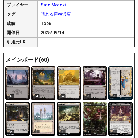
プレイヤー
Sato Motoki
タグ
晴れる屋横浜店
成績
Top8
開催日
2025/09/14
引用元URL
メインボード(60)
6
4
4
3
3
1
2
1
4
2