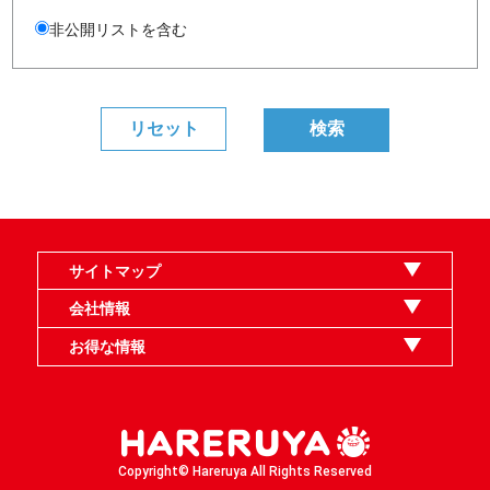
非公開リストを含む
サイトマップ
オンラインショップ
買取
記事
選手一覧
デッキ検索
デッキ構築
イベント・大会
店舗のご案内
お問い合わせ
ヘルプ
FAQ
会社情報
利用規約
スタッフ募集
特定商取引法表示
個人情報保護指針
企業情報
お得な情報
晴れる屋X
晴れる屋チャンネル
MTGプロフィールを作ろう
MTG統率者診断アシスタント
「イベント開催の手引き」請求フォーム
Copyright© Hareruya All Rights Reserved