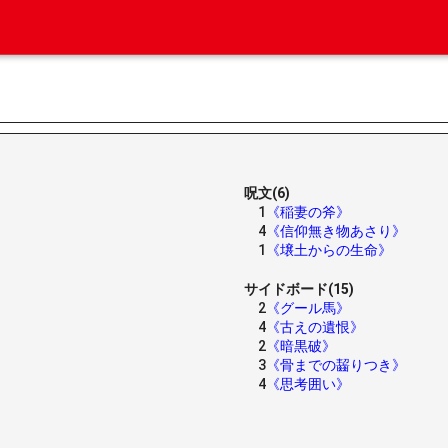
呪文(6)
1
《稲妻の斧》
4
《信仰無き物あさり》
1
《壌土からの生命》
サイドボード(15)
2
《グール馬》
4
《古えの遺恨》
2
《暗黒破》
3
《骨までの齧りつき》
4
《思考囲い》