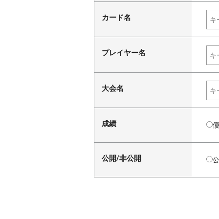
カード名
プレイヤー名
大会名
成績
公開/非公開