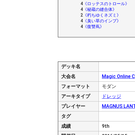
4
《ロッテスのトロール》
4
《秘蔵の縫合体》
2
《朽ちゆくネズミ》
4
《臭い草のインプ》
4
《復讐蔦》
デッキ名
大会名
Magic Online 
フォーマット
モダン
アーキタイプ
ドレッジ
プレイヤー
MAGNUS LAN
タグ
成績
9th