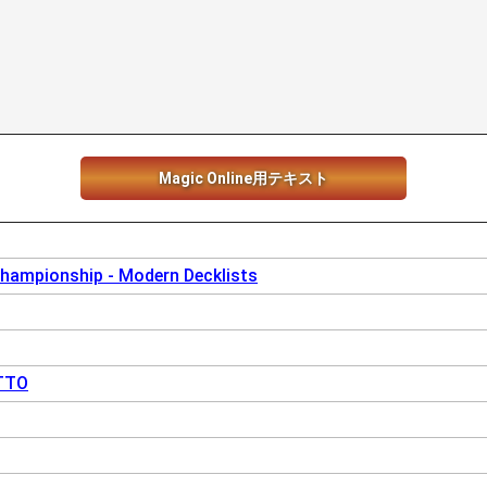
Magic Online用テキスト
Championship - Modern Decklists
TTO