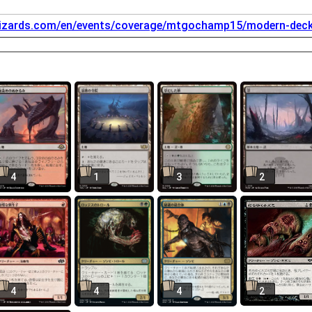
wizards.com/en/events/coverage/mtgochamp15/modern-deck
4
1
3
2
4
4
4
2