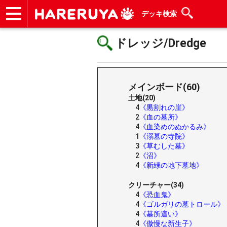
デッキ検索
ショップ
買取
記事
デッキ検索
デッキ構築
選手一覧
店舗一覧
イベント
ヘルプ
お問い合わせ
ドレッジ/Dredge
メインボード(60)
土地(20)
4
《黒割れの崖》
2
《血の墓所》
4
《血染めのぬかるみ》
1
《溺墓の寺院》
3
《草むした墓》
2
《沼》
4
《新緑の地下墓地》
クリーチャー(34)
4
《恐血鬼》
4
《ゴルガリの墓トロール》
4
《墓所這い》
4
《傲慢な新生子》