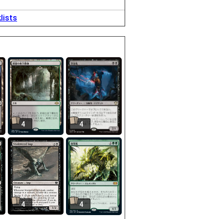
lists
4
4
4
4