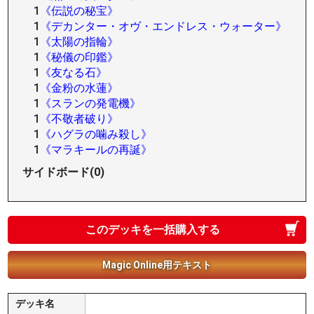
1
《伝説の秘宝》
1
《デカンター・オヴ・エンドレス・ウォーター》
1
《太陽の指輪》
1
《秘儀の印鑑》
1
《友なる石》
1
《金粉の水蓮》
1
《スランの発電機》
1
《不敬者破り》
1
《ハグラの噛み殺し》
1
《マラキールの再誕》
サイドボード(0)
このデッキを一括購入する
Magic Online用テキスト
デッキ名