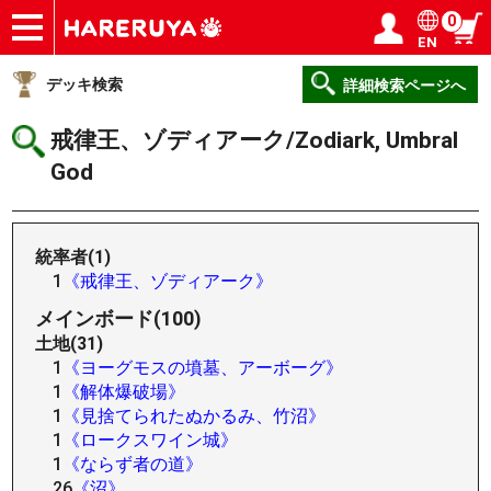
0
EN
ショップ
買取
記事
デッキ検索
デッキ構築
選手一覧
店舗一覧
イベント
ヘルプ
お問い合わせ
ログイン／会員登録
マイページ
デッキ検索
詳細検索ページへ
戒律王、ゾディアーク/Zodiark, Umbral
God
統率者(1)
1
《戒律王、ゾディアーク》
メインボード(100)
土地(31)
1
《ヨーグモスの墳墓、アーボーグ》
1
《解体爆破場》
1
《見捨てられたぬかるみ、竹沼》
1
《ロークスワイン城》
1
《ならず者の道》
26
《沼》