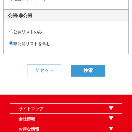
公開/非公開
公開リストのみ
非公開リストを含む
サイトマップ
オンラインショップ
買取
記事
選手一覧
デッキ検索
デッキ構築
イベント・大会
店舗のご案内
お問い合わせ
ヘルプ
FAQ
会社情報
利用規約
スタッフ募集
特定商取引法表示
個人情報保護指針
企業情報
お得な情報