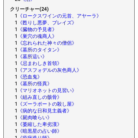
クリーチャー(24)
1
《ロークスワインの元首、アヤーラ》
1
《甦りし悪夢、ブレイズ》
1
《臓物の予見者》
1
《巣穴の魂商人》
1
《忘れられた神々の僧侶》
1
《墓所のタイタン》
1
《墓所這い》
1
《忌まわしき首領》
1
《アスフォデルの灰色商人》
1
《恐血鬼》
1
《墓所の怪異》
1
《マリオネットの見習い》
1
《組み直しの骸骨》
1
《ズーラポートの殺し屋》
1
《病的な日和見主義者》
1
《屍肉喰らい》
1
《萎縮した卑劣漢》
1
《暗黒星の占い師》
1
《疫病造り師》