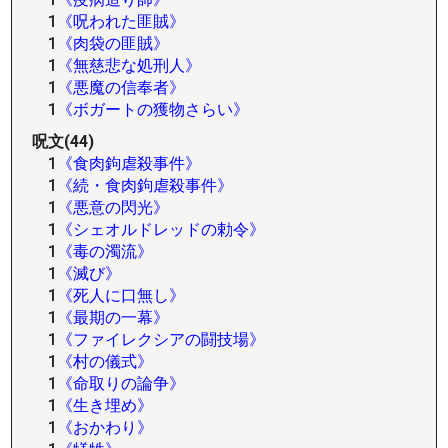
1
《呪われた匪賊》
1
《肉袋の匪賊》
1
《無慈悲な処刑人》
1
《悪魔の信奉者》
1
《ボガートの獲物さらい》
呪文(44)
1
《食肉鉤虐殺事件》
1
《続・食肉鉤虐殺事件》
1
《悪意の閃光》
1
《シェオルドレッドの勅令》
1
《毒の濁流》
1
《滅び》
1
《死人に口無し》
1
《最期の一幕》
1
《ファイレクシアの闘技場》
1
《村の儀式》
1
《命取りの論争》
1
《生き埋め》
1
《おかわり》