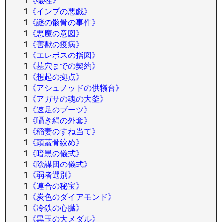
1
《犠牲》
1
《インプの悪戯》
1
《謎の骸骨の事件》
1
《悪魔の意図》
1
《害獣の疫病》
1
《エレボスの指図》
1
《墓穴までの契約》
1
《想起の拠点》
1
《アシュノッドの供犠台》
1
《アガサの魂の大釜》
1
《速足のブーツ》
1
《囁き絹の外套》
1
《稲妻のすね当て》
1
《頭蓋骨絞め》
1
《暗黒の儀式》
1
《陰謀団の儀式》
1
《弱者選別》
1
《連合の秘宝》
1
《炭色のダイアモンド》
1
《冷鉄の心臓》
1
《黒玉の大メダル》