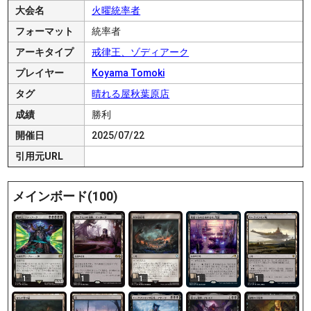
大会名
火曜統率者
フォーマット
統率者
アーキタイプ
戒律王、ゾディアーク
プレイヤー
Koyama Tomoki
タグ
晴れる屋秋葉原店
成績
勝利
開催日
2025/07/22
引用元URL
メインボード(100)
1
1
1
1
1