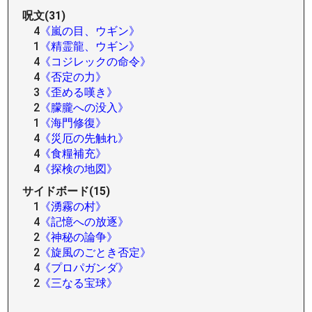
呪文(31)
4
《嵐の目、ウギン》
1
《精霊龍、ウギン》
4
《コジレックの命令》
4
《否定の力》
3
《歪める嘆き》
2
《朦朧への没入》
1
《海門修復》
4
《災厄の先触れ》
4
《食糧補充》
4
《探検の地図》
サイドボード(15)
1
《湧霧の村》
4
《記憶への放逐》
2
《神秘の論争》
2
《旋風のごとき否定》
4
《プロパガンダ》
2
《三なる宝球》