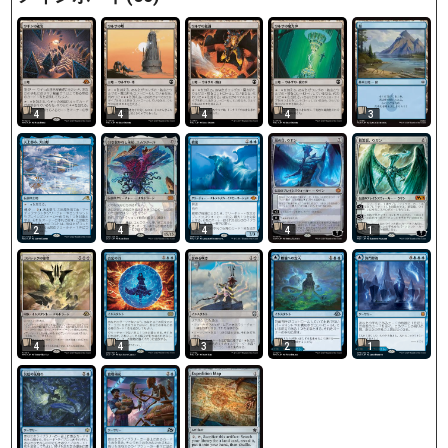
4
4
4
4
3
2
4
4
4
1
4
4
3
2
1