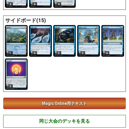
4
4
4
サイドボード(15)
1
4
2
2
4
2
Magic Online用テキスト
同じ大会のデッキを見る