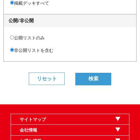
掲載デッキすべて
公開/非公開
公開リストのみ
非公開リストを含む
サイトマップ
オンラインショップ
買取
記事
選手一覧
デッキ検索
デッキ構築
イベント・大会
店舗のご案内
お問い合わせ
ヘルプ
FAQ
会社情報