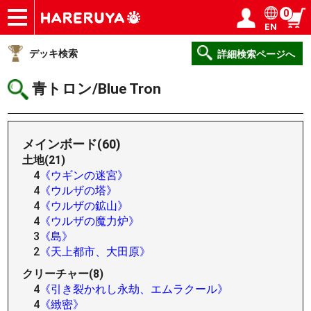
0
EN
ショップ
買取
記事
デッキ検索
デッキ構築
選手一覧
店舗一覧
イベント
ヘルプ
お問い合わせ
ログイン／会員登録
マイページ
デッキ検索
詳細検索ページへ
青トロン/Blue Tron
メインボード(60)
土地(21)
4
《ウギンの迷宮》
4
《ウルザの塔》
4
《ウルザの鉱山》
4
《ウルザの魔力炉》
3
《島》
2
《天上都市、大田原》
クリーチャー(8)
4
《引き裂かれし永劫、エムラクール》
4
《緻密》