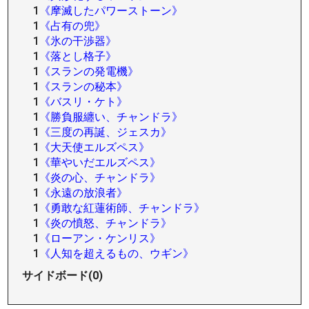
1
《摩滅したパワーストーン》
1
《占有の兜》
1
《氷の干渉器》
1
《落とし格子》
1
《スランの発電機》
1
《スランの秘本》
1
《バスリ・ケト》
1
《勝負服纏い、チャンドラ》
1
《三度の再誕、ジェスカ》
1
《大天使エルズペス》
1
《華やいだエルズペス》
1
《炎の心、チャンドラ》
1
《永遠の放浪者》
1
《勇敢な紅蓮術師、チャンドラ》
1
《炎の憤怒、チャンドラ》
1
《ローアン・ケンリス》
1
《人知を超えるもの、ウギン》
サイドボード(0)