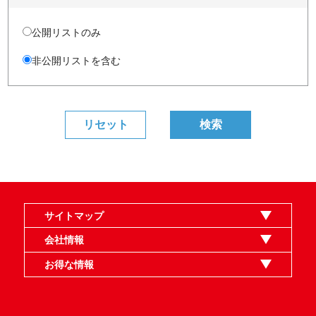
公開リストのみ
非公開リストを含む
サイトマップ
オンラインショップ
買取
記事
選手一覧
デッキ検索
デッキ構築
イベント・大会
店舗のご案内
お問い合わせ
ヘルプ
FAQ
会社情報
利用規約
スタッフ募集
特定商取引法表示
個人情報保護指針
企業情報
お得な情報
晴れる屋X
晴れる屋チャンネル
MTGプロフィールを作ろう
MTG統率者診断アシスタント
「イベント開催の手引き」請求フォーム