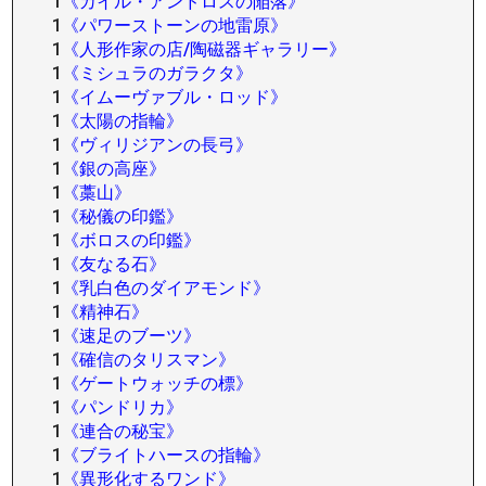
1
《カイル・アンドロスの陥落》
1
《パワーストーンの地雷原》
1
《人形作家の店/陶磁器ギャラリー》
1
《ミシュラのガラクタ》
1
《イムーヴァブル・ロッド》
1
《太陽の指輪》
1
《ヴィリジアンの長弓》
1
《銀の高座》
1
《藁山》
1
《秘儀の印鑑》
1
《ボロスの印鑑》
1
《友なる石》
1
《乳白色のダイアモンド》
1
《精神石》
1
《速足のブーツ》
1
《確信のタリスマン》
1
《ゲートウォッチの標》
1
《パンドリカ》
1
《連合の秘宝》
1
《ブライトハースの指輪》
1
《異形化するワンド》