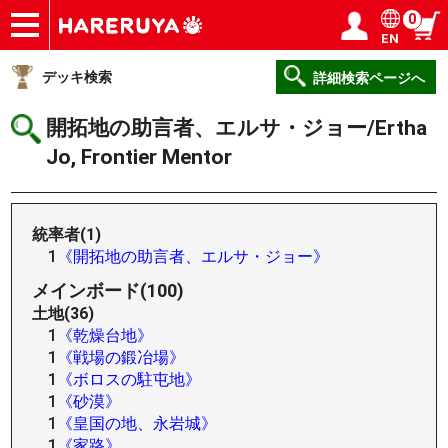
0
EN
ショップ
買取
記事
デッキ検索
デッキ構築
選手一覧
店舗一覧
イベント
ヘルプ
お問い合わせ
ログイン／会員登録
マイページ
デッキ検索
詳細検索ページへ
開拓地の助言者、エルサ・ジョー/Ertha
Jo, Frontier Mentor
統率者(1)
1
《開拓地の助言者、エルサ・ジョー》
メインボード(100)
土地(36)
1
《乾燥台地》
1
《戦場の鍛冶場》
1
《ボロスの駐屯地》
1
《砂漠》
1
《皇国の地、永岩城》
1
《家路》