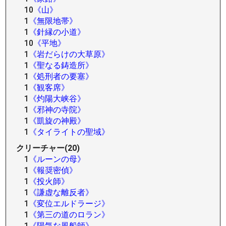
10
《山》
1
《無限地帯》
1
《針縁の小道》
10
《平地》
1
《岩だらけの大草原》
1
《聖なる鋳造所》
1
《処刑者の要塞》
1
《観客席》
1
《灼陽大峡谷》
1
《邪神の寺院》
1
《凱旋の神殿》
1
《タイライトの聖域》
クリーチャー(20)
1
《ルーンの母》
1
《報奨密偵》
1
《投火師》
1
《謙虚な離反者》
1
《変位エルドラージ》
1
《第三の道のロラン》
1
《陽気な風船師》