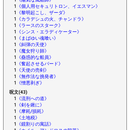
1
《個人用セキュリトロン、イエスマン》
1
《黎明起こし、ザーダ》
1
《カラデシュの火、チャンドラ》
1
《ラースのスターク》
1
《シンス・エラディケーター》
1
《まばゆい魂喰い》
1
《糾弾の天使》
1
《魔女狩り師》
1
《蠱惑的な船員》
1
《奮起させるバード》
1
《天使の売剣》
1
《無作法な挑発者》
1
《憎悪剥ぎ》
呪文(43)
1
《流刑への道》
1
《剣を鍬に》
1
《摩耗/損耗》
1
《土地税》
1
《鏡割りの寓話》