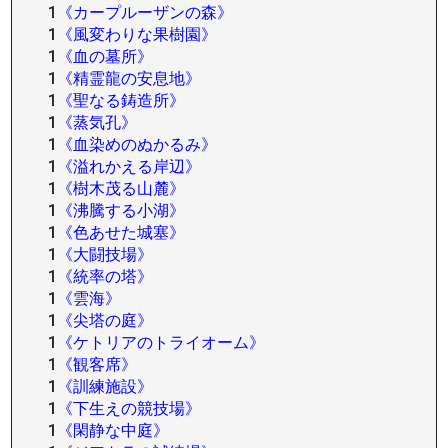
1
《カープルーザンの森》
1
《風変わりな果樹園》
1
《血の墓所》
1
《精霊龍の安息地》
1
《聖なる鋳造所》
1
《蒸気孔》
1
《血染めのぬかるみ》
1
《溢れかえる岸辺》
1
《樹木茂る山麓》
1
《沸騰する小湖》
1
《色あせた城塞》
1
《大闘技場》
1
《統率の塔》
1
《雲海》
1
《尖塔の庭》
1
《ケトリアのトライオーム》
1
《観客席》
1
《訓練施設》
1
《下生えの競技場》
1
《閑静な中庭》