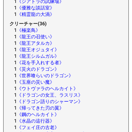
1
《ジアトラの試練場》
1
《優雅な談話室》
1
《精霊龍の大渦》
クリーチャー(36)
1
《極楽鳥》
1
《龍王の召使い》
1
《龍王アタルカ》
1
《龍王オジュタイ》
1
《龍王シルムガル》
1
《花を手入れする者》
1
《災火のドラゴン》
1
《世界喰らいのドラゴン》
1
《玉座の災い魔》
1
《ウトヴァラのヘルカイト》
1
《ドラゴンの女王、ラスリス》
1
《ドラゴン語りのシャーマン》
1
《帰ってきた刃の翼》
1
《鋼のヘルカイト》
1
《水晶の這行器》
1
《フェイ庄の古老》