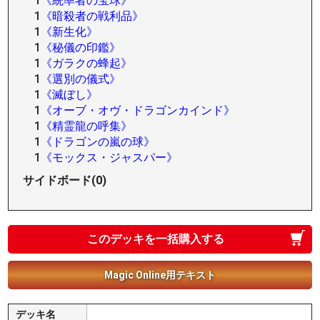
1
《統率者の宝球》
1
《暗殺者の戦利品》
1
《新生化》
1
《秘儀の印鑑》
1
《ガラクの蜂起》
1
《選別の儀式》
1
《滅ぼし》
1
《オーブ・オヴ・ドラゴンカインド》
1
《精霊龍の呼集》
1
《ドラゴンの嵐の球》
1
《モックス・ジャスパー》
サイドボード(0)
このデッキを一括購入する
Magic Online用テキスト
デッキ名