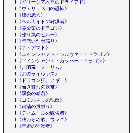
1
《イリーシア木立のドライアド》
1
《ヴェリュス山の恐怖》
1
《峰の恐怖》
1
《ヘルカイトの狩猟者》
1
《黄金架のドラゴン》
1
《移り気のピルー》
1
《年老いた骨齧り》
1
《ティアマト》
1
《エインシャント・シルヴァー・ドラゴン》
1
《エインシャント・カッパー・ドラゴン》
1
《歩哨竜、ミーリム》
1
《爪のライヴァズ》
1
《ドラゴン狂、ノギー》
1
《若き群れの暴君》
1
《双炎の暴君》
1
《ゴミあさりの執政》
1
《粛清の嵐孵り》
1
《ティムールの戦告者》
1
《終わらぬ歌、ウレニ》
1
《荒野の守護者》