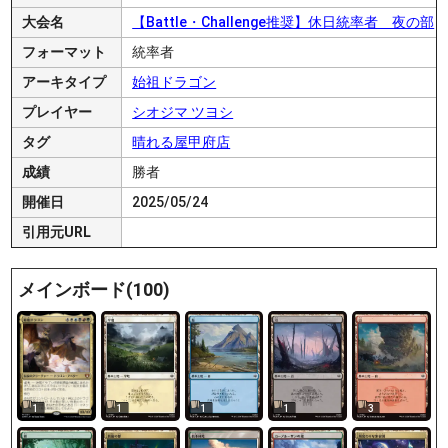
大会名
【Battle・Challenge推奨】休日統率者 夜の部
フォーマット
統率者
アーキタイプ
始祖ドラゴン
プレイヤー
シオジマ ツヨシ
タグ
晴れる屋甲府店
成績
勝者
開催日
2025/05/24
引用元URL
メインボード(100)
1
1
1
3
1