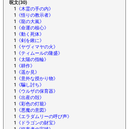
呪文(30)
1
《木霊の手の内》
1
《悟りの教示者》
1
《龍の大嵐》
1
《命運の核心》
1
《動く死体》
1
《剣を鍬に》
1
《ヤヴィマヤの火》
1
《ティムールの隆盛》
1
《太陽の指輪》
1
《耕作》
1
《遥か見》
1
《意外な授かり物》
1
《騙し討ち》
1
《ウルザの保育器》
1
《出産の殻》
1
《彩色の灯籠》
1
《悪魔の意図》
1
《エラダムリーの呼び声》
1
《ドラゴンの財宝》