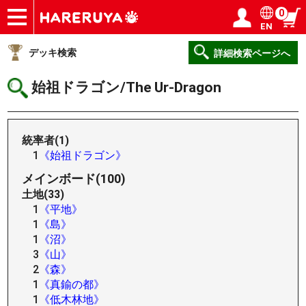
0
EN
ショップ
買取
記事
デッキ検索
デッキ構築
選手一覧
店舗一覧
イベント
ヘルプ
お問い合わせ
ログイン／会員登録
マイページ
デッキ検索
詳細検索ページへ
始祖ドラゴン/The Ur-Dragon
統率者(1)
1
《始祖ドラゴン》
メインボード(100)
土地(33)
1
《平地》
1
《島》
1
《沼》
3
《山》
2
《森》
1
《真鍮の都》
1
《低木林地》