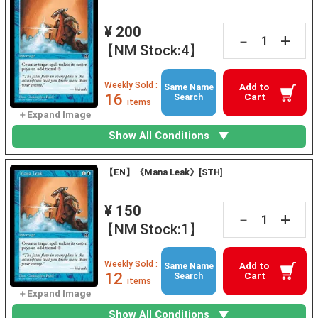
¥ 200
+
－
【NM Stock:4】
Weekly Sold :
Add to
Same Name
16
Cart
Search
items
Show All Conditions
【EN】《Mana Leak》[STH]
¥ 150
+
－
【NM Stock:1】
Weekly Sold :
Add to
Same Name
12
Cart
Search
items
Show All Conditions