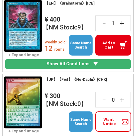
【EN】《Brainstorm》[ICE]
¥ 400
+
－
【NM Stock:9】
Weekly Sold :
Add to
Same Name
12
Cart
Search
items
Show All Conditions
【JP】【Foil】《No-Dachi》[CHK]
¥ 300
+
－
【NM Stock:0】
Want
Same Name
Notice
Search