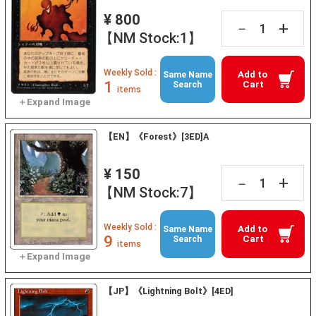
¥ 800
+
－
【NM Stock:1】
Weekly Sold :
Add to
Same Name
1
Cart
Search
items
【EN】《Forest》[3ED]A
¥ 150
+
－
【NM Stock:7】
Weekly Sold :
Add to
Same Name
9
Cart
Search
items
【JP】《Lightning Bolt》[4ED]