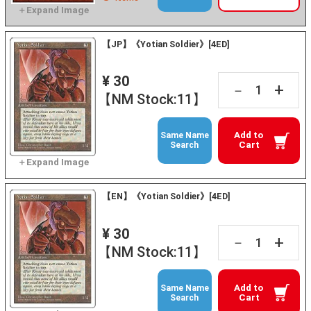
【JP】《Yotian Soldier》[4ED]
¥ 30
+
－
【NM Stock:11】
Add to
Same Name
Cart
Search
【EN】《Yotian Soldier》[4ED]
¥ 30
+
－
【NM Stock:11】
Add to
Same Name
Cart
Search