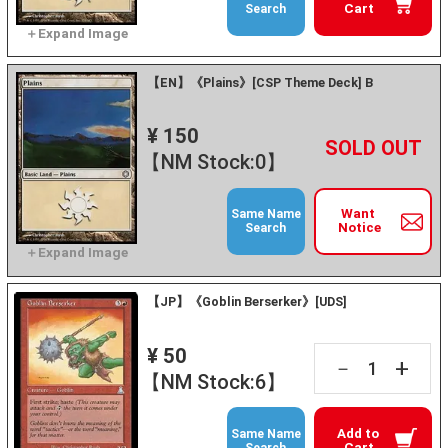
Cart
Search
【EN】《Plains》[CSP Theme Deck] B
¥ 150
+
－
【NM Stock:0】
Want
Same Name
Notice
Search
【JP】《Goblin Berserker》[UDS]
¥ 50
+
－
【NM Stock:6】
Add to
Same Name
Cart
Search