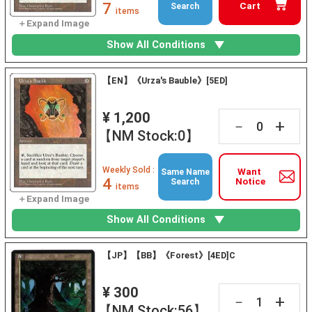
7
Cart
Search
items
Show All Conditions
【EN】《Urza's Bauble》[5ED]
¥ 1,200
+
－
【NM Stock:0】
Weekly Sold :
Want
Same Name
4
Notice
Search
items
Show All Conditions
【JP】【BB】《Forest》[4ED]C
¥ 300
+
－
【NM Stock:56】