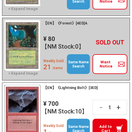
Notice
Search
【EN】《Forest》[4ED]A
¥ 80
+
－
【NM Stock:0】
Weekly Sold :
Want
Same Name
21
Notice
Search
items
【EN】《Lightning Bolt》[3ED]
¥ 700
+
－
【NM Stock:10】
Weekly Sold :
Add to
Same Name
1
Cart
Search