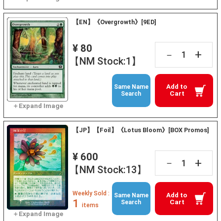
【EN】《Overgrowth》[9ED]
¥ 80
+
－
【NM Stock:1】
Add to
Same Name
Cart
Search
【JP】【Foil】《Lotus Bloom》[BOX Promos]
¥ 600
+
－
【NM Stock:13】
Weekly Sold :
Add to
Same Name
1
Cart
Search
items