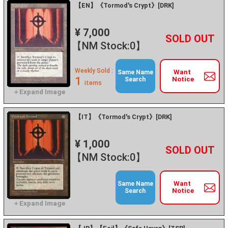
【EN】《Tormod's Crypt》[DRK]
¥ 7,000
+
－
【NM Stock:0】
Weekly Sold :
Want
Same Name
1
Notice
Search
items
【IT】《Tormod's Crypt》[DRK]
¥ 1,000
+
－
【NM Stock:0】
Want
Same Name
Notice
Search