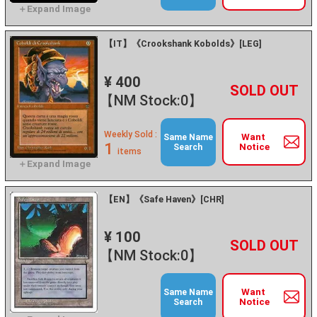
【IT】《Crookshank Kobolds》[LEG]
¥ 400
+
－
【NM Stock:0】
Weekly Sold :
Want
Same Name
1
Notice
Search
items
【EN】《Safe Haven》[CHR]
¥ 100
+
－
【NM Stock:0】
Want
Same Name
Notice
Search