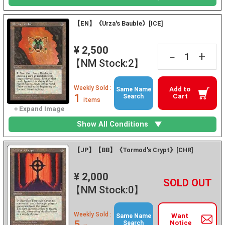
【EN】《Urza's Bauble》[ICE]
¥ 2,500
+
－
【NM Stock:2】
Weekly Sold :
Add to
Same Name
1
Cart
Search
items
Show All Conditions
【JP】【BB】《Tormod's Crypt》[CHR]
¥ 2,000
+
－
【NM Stock:0】
Weekly Sold :
Want
Same Name
5
Notice
Search