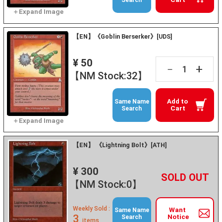
【EN】《Goblin Berserker》[UDS]
¥ 50
+
－
【NM Stock:32】
Add to
Same Name
Cart
Search
【EN】 《Lightning Bolt》[ATH]
¥ 300
+
－
【NM Stock:0】
Weekly Sold :
Want
Same Name
3
Notice
Search
items