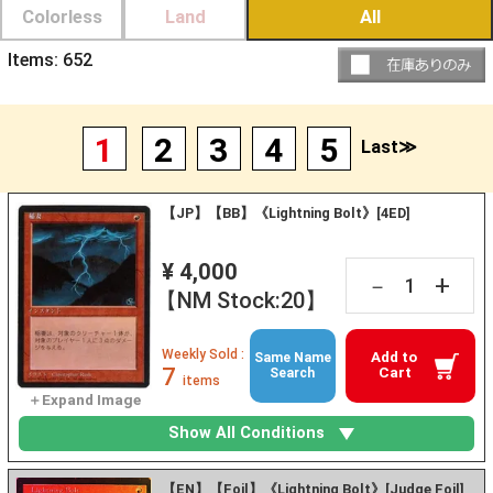
Colorless
Land
All
Items:
652
1
2
3
4
5
Last≫
【JP】【BB】《Lightning Bolt》[4ED]
¥ 4,000
+
－
【NM Stock:20】
Weekly Sold :
Add to
Same Name
7
Cart
Search
items
Show All Conditions
【EN】【Foil】《Lightning Bolt》[Judge Foil]