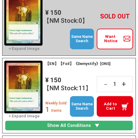
¥ 150
+
－
【NM Stock:0】
Want
Same Name
Notice
Search
【EN】【Foil】《Demystify》[ONS]
¥ 150
+
－
【NM Stock:11】
Weekly Sold :
Add to
Same Name
1
Cart
Search
items
Show All Conditions