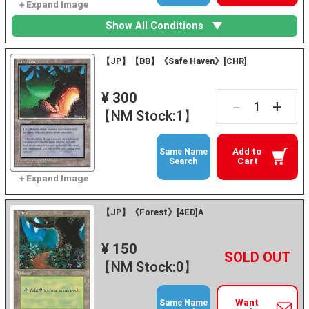
Show All Conditions
【JP】【BB】《Safe Haven》[CHR]
¥ 300
+
－
【NM Stock:1】
Add to
Same Name
Cart
Search
【JP】《Forest》[4ED]A
¥ 150
+
－
【NM Stock:0】
Want
Same Name