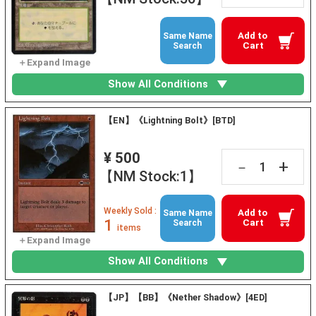
Add to
Same Name
Cart
Search
Show All Conditions
【EN】《Lightning Bolt》[BTD]
¥ 500
+
－
【NM Stock:1】
Weekly Sold :
Add to
Same Name
1
Cart
Search
items
Show All Conditions
【JP】【BB】《Nether Shadow》[4ED]