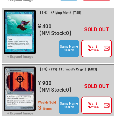
【EN】《Flying Men》[TSB]
¥ 400
+
－
【NM Stock:0】
Want
Same Name
Notice
Search
【EN】(235)《Tormod's Crypt》[MB2]
¥ 900
+
－
【NM Stock:0】
Weekly Sold :
Want
Same Name
3
Notice
Search
items