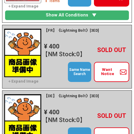
items
Show All Conditions
【FR】《Lightning Bolt》[3ED]
¥ 400
+
－
【NM Stock:0】
Want
Same Name
Notice
Search
【DE】《Lightning Bolt》[3ED]
¥ 400
+
－
【NM Stock:0】