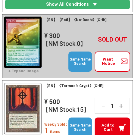
Show All Conditions
【EN】【Foil】《No-Dachi》[CHK]
¥ 300
+
－
【NM Stock:0】
Want
Same Name
Notice
Search
【EN】《Tormod's Crypt》[CHR]
¥ 500
+
－
【NM Stock:15】
Weekly Sold :
Add to
Same Name
1
Cart
Search
items