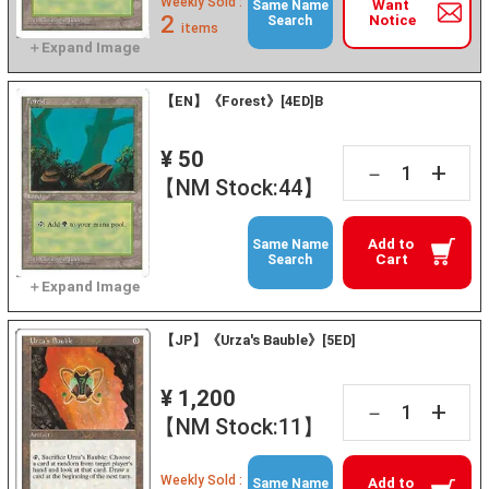
Weekly Sold :
Want
Same Name
2
Notice
Search
items
【EN】《Forest》[4ED]B
¥ 50
+
－
【NM Stock:44】
Add to
Same Name
Cart
Search
【JP】《Urza's Bauble》[5ED]
¥ 1,200
+
－
【NM Stock:11】
Weekly Sold :
Add to
Same Name