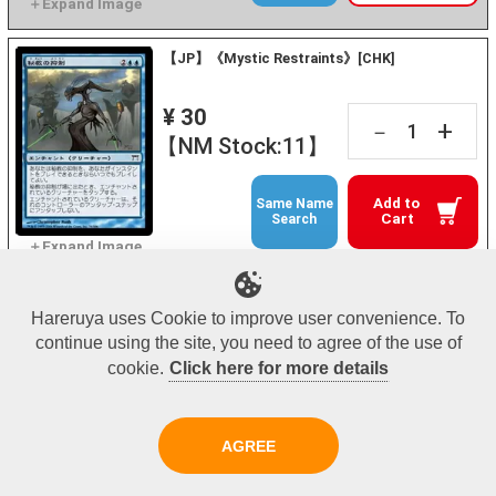
【JP】《Mystic Restraints》[CHK]
¥ 30
+
－
【NM Stock:11】
Add to
Same Name
Cart
Search
【EN】《Mystic Restraints》[CHK]
Hareruya uses Cookie to improve user convenience. To
continue using the site, you need to agree of the use of
¥ 30
+
cookie.
Click here for more details
－
【NM Stock:14】
AGREE
Add to
Same Name
Cart
Search