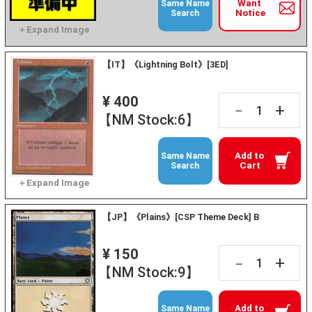
Want
Same Name
Notice
Search
【IT】《Lightning Bolt》[3ED]
¥ 400
+
－
【NM Stock:6】
Add to
Same Name
Cart
Search
【JP】《Plains》[CSP Theme Deck] B
¥ 150
+
－
【NM Stock:9】
Add to
Same Name