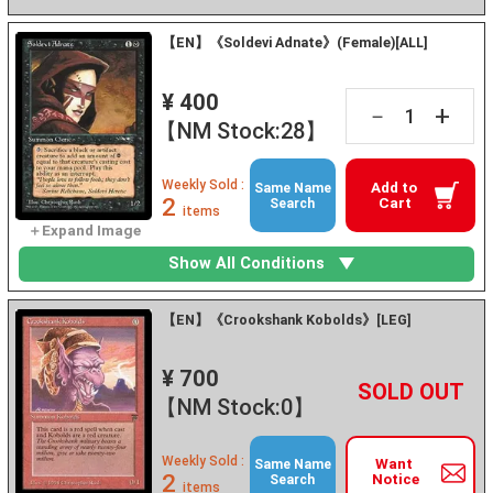
【EN】《Soldevi Adnate》(Female)[ALL]
¥ 400
+
－
【NM Stock:28】
Weekly Sold :
Add to
Same Name
2
Cart
Search
items
Show All Conditions
【EN】《Crookshank Kobolds》[LEG]
¥ 700
+
－
【NM Stock:0】
Weekly Sold :
Want
Same Name
2
Notice
Search
items