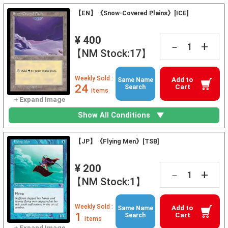
【EN】《Snow-Covered Plains》[ICE]
¥ 400
+
－
【NM Stock:17】
Weekly Sold :
Add to
Same Name
24
Cart
Search
items
Show All Conditions
【JP】《Flying Men》[TSB]
¥ 200
+
－
【NM Stock:1】
Weekly Sold :
Add to
Same Name
1
Cart
Search
items