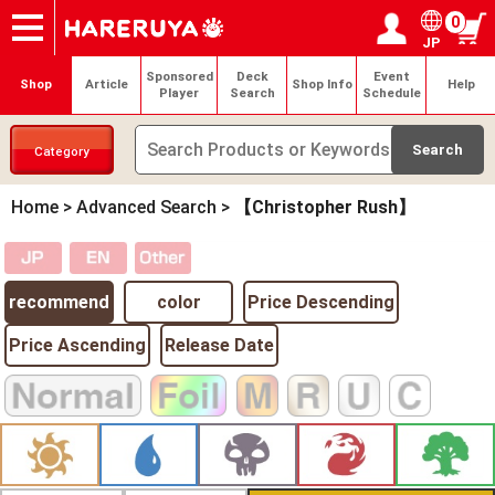
0
JP
Onlineshop
Articles
Deck Search
Sponsored Players
Shop Info
Event Schedule
Help
Contact
Login / Register
My page
Sponsored
Deck
Event
Shop
Article
Shop Info
Help
Player
Search
Schedule
Category
Home
>
Advanced Search
>
【Christopher Rush】
recommend
color
Price Descending
Price Ascending
Release Date