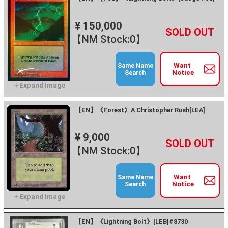
¥ 150,000
+
－
【NM Stock:0】
Want
Same Name
Notice
Search
【EN】《Forest》A Christopher Rush[LEA]
¥ 9,000
+
－
【NM Stock:0】
Want
Same Name
Notice
Search
【EN】《Lightning Bolt》[LEB]#8730