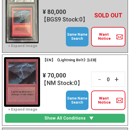
¥ 80,000
+
－
【BGS9 Stock:0】
Want
Same Name
Notice
Search
【EN】《Lightning Bolt》[LEB]
¥ 70,000
+
－
【NM Stock:0】
Want
Same Name
Notice
Search
Show All Conditions