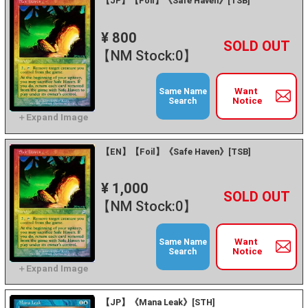
【JP】【Foil】《Safe Haven》[TSB]
¥ 800
+
－
【NM Stock:0】
Want
Same Name
Notice
Search
【EN】【Foil】《Safe Haven》[TSB]
¥ 1,000
+
－
【NM Stock:0】
Want
Same Name
Notice
Search
【JP】《Mana Leak》[STH]