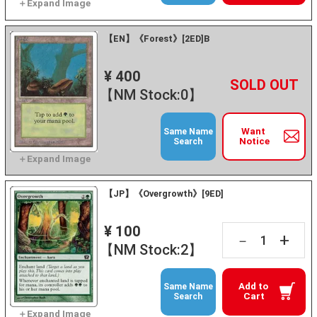
【EN】《Forest》[2ED]B
¥ 400
+
－
【NM Stock:0】
Want
Same Name
Notice
Search
【JP】《Overgrowth》[9ED]
¥ 100
+
－
【NM Stock:2】
Add to
Same Name
Cart
Search