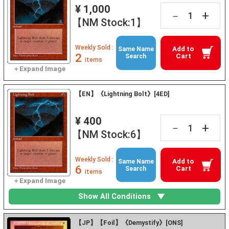
¥ 1,000
+
－
【NM Stock:1】
Weekly Sold :
Add to
Same Name
2
Cart
Search
items
【EN】《Lightning Bolt》[4ED]
¥ 400
+
－
【NM Stock:6】
Weekly Sold :
Add to
Same Name
6
Cart
Search
items
Show All Conditions
【JP】【Foil】《Demystify》[ONS]