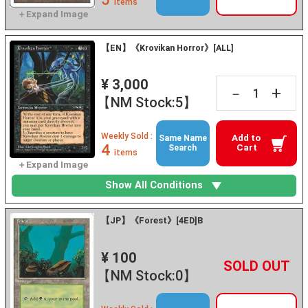
items
【EN】《Krovikan Horror》[ALL]
¥ 3,000
+
－
【NM Stock:5】
Weekly Sold :
Add to
Same Name
4
Cart
Search
items
Show All Conditions
【JP】《Forest》[4ED]B
¥ 100
+
－
【NM Stock:0】