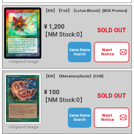
【EN】【Foil】《Lotus Bloom》[BOX Promos]
¥ 1,200
+
－
【NM Stock:0】
Want
Same Name
Notice
Search
【EN】《Metamorphosis》[CHR]
¥ 100
+
－
【NM Stock:0】
Want
Same Name
Notice
Search