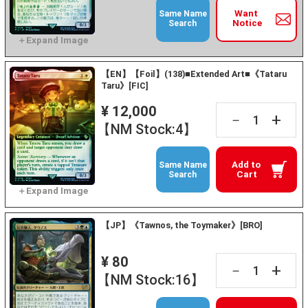
Want
Same Name
Notice
Search
【EN】【Foil】(138)■Extended Art■《Tataru
Taru》[FIC]
¥ 12,000
+
－
【NM Stock:4】
Add to
Same Name
Cart
Search
【JP】《Tawnos, the Toymaker》[BRO]
¥ 80
+
－
【NM Stock:16】