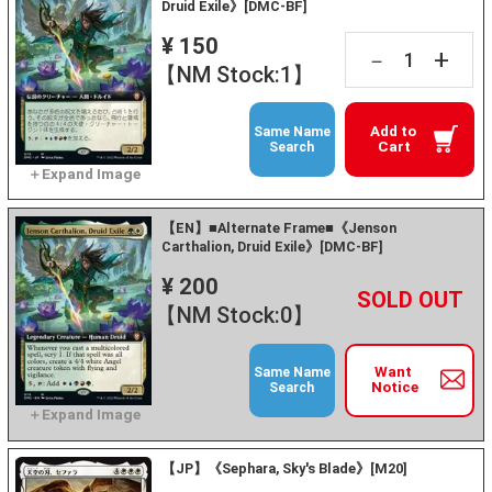
Druid Exile》[DMC-BF]
¥ 150
+
－
【NM Stock:1】
Add to
Same Name
Cart
Search
【EN】■Alternate Frame■《Jenson
Carthalion, Druid Exile》[DMC-BF]
¥ 200
+
－
【NM Stock:0】
Want
Same Name
Notice
Search
【JP】《Sephara, Sky's Blade》[M20]