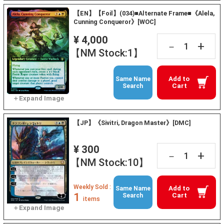
【EN】【Foil】(034)■Alternate Frame■《Alela,
Cunning Conqueror》[WOC]
¥ 4,000
+
－
【NM Stock:1】
Add to
Same Name
Cart
Search
【JP】《Sivitri, Dragon Master》[DMC]
¥ 300
+
－
【NM Stock:10】
Weekly Sold :
Add to
Same Name
1
Cart
Search
items