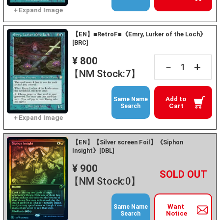
【EN】■RetroF■《Emry, Lurker of the Loch》
[BRC]
¥ 800
+
－
【NM Stock:7】
Add to
Same Name
Cart
Search
【EN】【Silver screen Foil】《Siphon
Insight》[DBL]
¥ 900
+
－
【NM Stock:0】
Want
Same Name
Notice
Search