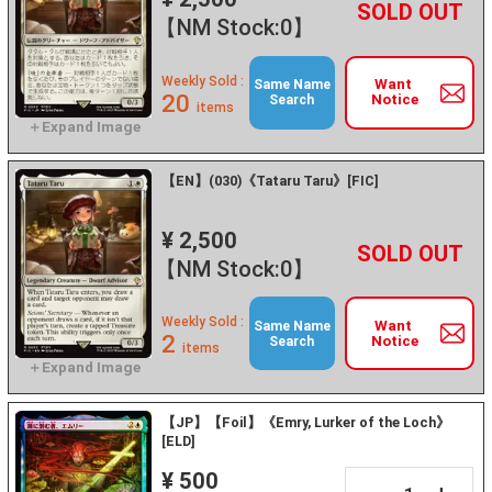
+
－
【NM Stock:0】
Weekly Sold :
Want
Same Name
20
Notice
Search
items
【EN】(030)《Tataru Taru》[FIC]
¥ 2,500
+
－
【NM Stock:0】
Weekly Sold :
Want
Same Name
2
Notice
Search
items
【JP】【Foil】《Emry, Lurker of the Loch》
[ELD]
¥ 500