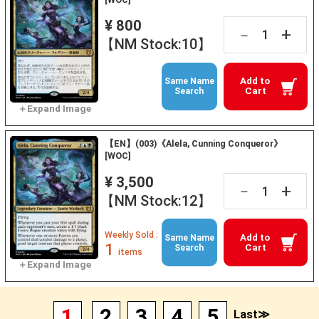
¥ 800
+
－
【NM Stock:10】
Add to
Same Name
Cart
Search
【EN】(003)《Alela, Cunning Conqueror》
[WOC]
¥ 3,500
+
－
【NM Stock:12】
Weekly Sold :
Add to
Same Name
1
Cart
Search
items
1
2
3
4
5
Last≫