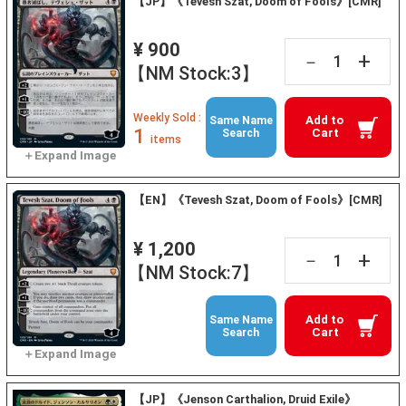
【JP】《Tevesh Szat, Doom of Fools》[CMR]
¥ 900
+
－
【NM Stock:3】
Weekly Sold :
Add to
Same Name
1
Cart
Search
items
【EN】《Tevesh Szat, Doom of Fools》[CMR]
¥ 1,200
+
－
【NM Stock:7】
Add to
Same Name
Cart
Search
【JP】《Jenson Carthalion, Druid Exile》