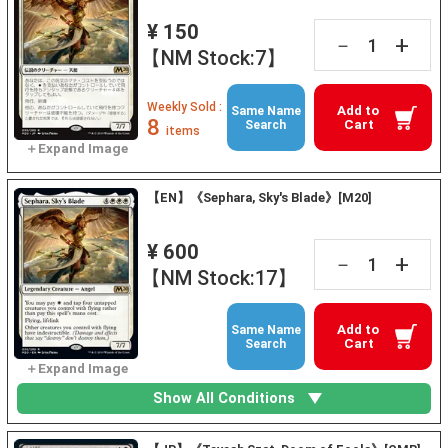
¥ 150
+
－
【NM Stock:7】
Weekly Sold :
Add to
Same Name
8
Cart
Search
items
【EN】《Sephara, Sky's Blade》[M20]
¥ 600
+
－
【NM Stock:17】
Add to
Same Name
Cart
Search
Show All Conditions