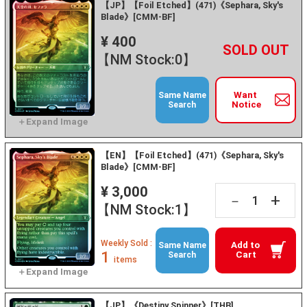
【JP】【Foil Etched】(471)《Sephara, Sky's
Blade》[CMM-BF]
¥ 400
+
－
【NM Stock:0】
Want
Same Name
Notice
Search
【EN】【Foil Etched】(471)《Sephara, Sky's
Blade》[CMM-BF]
¥ 3,000
+
－
【NM Stock:1】
Weekly Sold :
Add to
Same Name
1
Cart
Search
items
【JP】《Destiny Spinner》[THB]