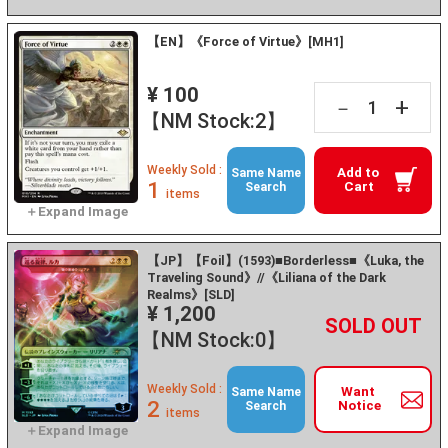
【EN】《Force of Virtue》[MH1]
¥ 100
+
－
【NM Stock:2】
Weekly Sold :
Add to
Same Name
1
Cart
Search
items
【JP】【Foil】(1593)■Borderless■《Luka, the
Traveling Sound》//《Liliana of the Dark
Realms》[SLD]
¥ 1,200
+
－
【NM Stock:0】
Weekly Sold :
Want
Same Name
2
Notice
Search
items