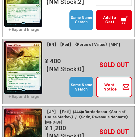
【NM Stock:2】
Add to
Same Name
Cart
Search
【EN】【Foil】《Force of Virtue》[MH1]
¥ 400
+
－
【NM Stock:0】
Want
Same Name
Notice
Search
【JP】【Foil】(444)■Borderless■《Sorin of
House Markov》/《Sorin, Ravenous Neonate》
[MH3-BF]
¥ 1,200
+
－
【NM Stock:0】