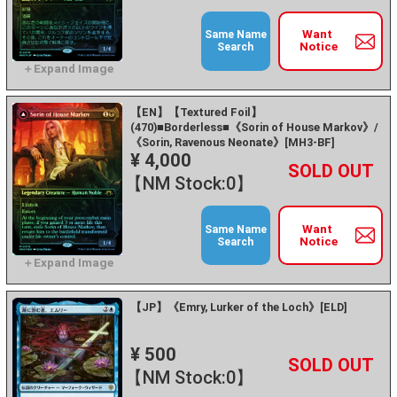
Want
Same Name
Notice
Search
【EN】【Textured Foil】
(470)■Borderless■《Sorin of House Markov》/
《Sorin, Ravenous Neonate》[MH3-BF]
¥ 4,000
+
－
【NM Stock:0】
Want
Same Name
Notice
Search
【JP】《Emry, Lurker of the Loch》[ELD]
¥ 500
+
－
【NM Stock:0】