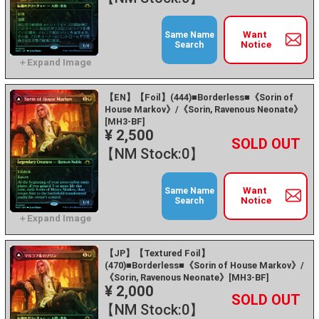
Want
Same Name
Notice
Search
【EN】【Foil】(444)■Borderless■《Sorin of
House Markov》/《Sorin, Ravenous Neonate》
[MH3-BF]
¥ 2,500
+
－
【NM Stock:0】
Want
Same Name
Notice
Search
【JP】【Textured Foil】
(470)■Borderless■《Sorin of House Markov》/
《Sorin, Ravenous Neonate》[MH3-BF]
¥ 2,000
+
－
【NM Stock:0】