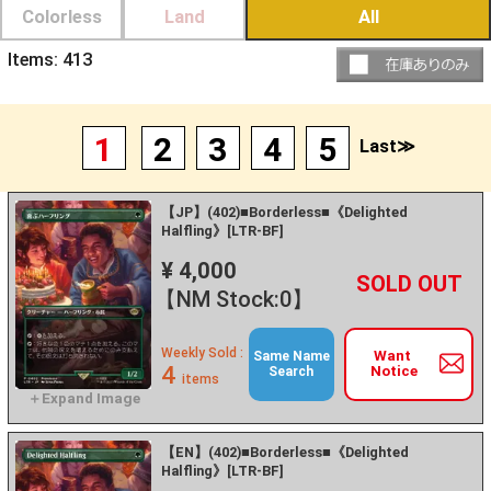
Colorless
Land
All
Items:
413
1
2
3
4
5
Last≫
【JP】(402)■Borderless■《Delighted
Halfling》[LTR-BF]
¥ 4,000
+
－
【NM Stock:0】
Weekly Sold :
Want
Same Name
4
Notice
Search
items
【EN】(402)■Borderless■《Delighted
Halfling》[LTR-BF]