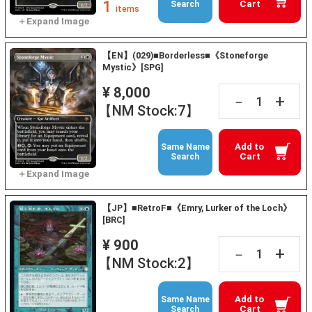
1
Cart
Search
items
【EN】(029)■Borderless■《Stoneforge
Mystic》[SPG]
¥ 8,000
+
－
【NM Stock:7】
Add to
Same Name
Cart
Search
【JP】■RetroF■《Emry, Lurker of the Loch》
[BRC]
¥ 900
+
－
【NM Stock:2】
Add to
Same Name
Cart
Search