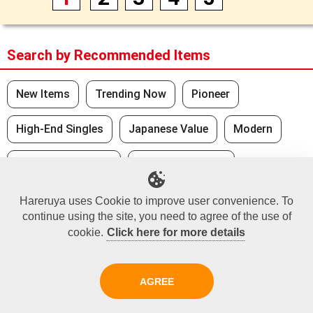
Search by Recommended Items
New Items
Trending Now
Pioneer
High-End Singles
Japanese Value
Modern
Recommend Items
Hareruya Original
Japanese Supply
Foil Corner
Hareruya uses Cookie to improve user convenience. To
continue using the site, you need to agree of the use of
cookie.
Click here for more details
Recently Viewed
No Recently Seen Items
AGREE