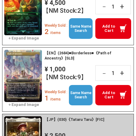
¥ 4,500
+
－
【NM Stock:2】
Weekly Sold :
Add to
Same Name
2
Cart
Search
items
【EN】(2684)■Borderless■《Path of
Ancestry》[SLD]
¥ 1,000
+
－
【NM Stock:9】
Weekly Sold :
Add to
Same Name
1
Cart
Search
items
【JP】(030)《Tataru Taru》[FIC]
¥ 2,500