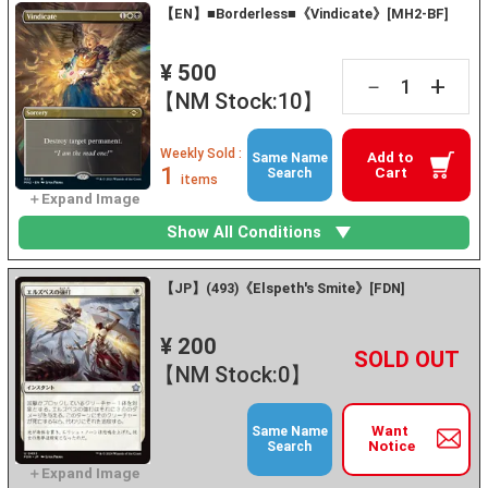
【EN】■Borderless■《Vindicate》[MH2-BF]
¥ 500
+
－
【NM Stock:10】
Weekly Sold :
Add to
Same Name
1
Cart
Search
items
Show All Conditions
【JP】(493)《Elspeth's Smite》[FDN]
¥ 200
+
－
【NM Stock:0】
Want
Same Name
Notice
Search