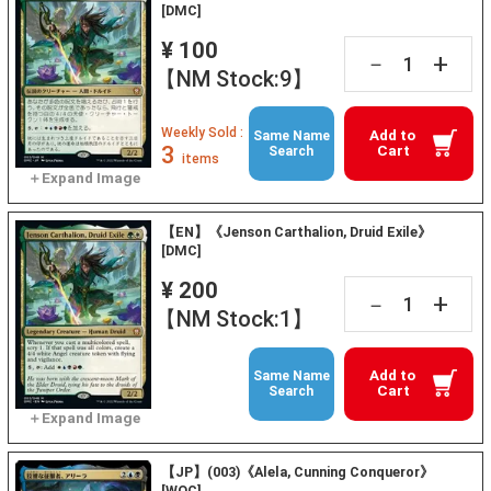
[DMC]
¥ 100
+
－
【NM Stock:9】
Weekly Sold :
Add to
Same Name
3
Cart
Search
items
【EN】《Jenson Carthalion, Druid Exile》
[DMC]
¥ 200
+
－
【NM Stock:1】
Add to
Same Name
Cart
Search
【JP】(003)《Alela, Cunning Conqueror》
[WOC]