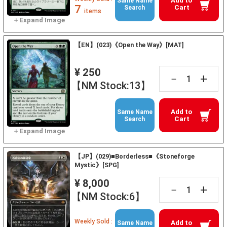
Add to
Same Name
7
Cart
Search
items
【EN】(023)《Open the Way》[MAT]
¥ 250
+
－
【NM Stock:13】
Add to
Same Name
Cart
Search
【JP】(029)■Borderless■《Stoneforge
Mystic》[SPG]
¥ 8,000
+
－
【NM Stock:6】
Weekly Sold :
Add to
Same Name