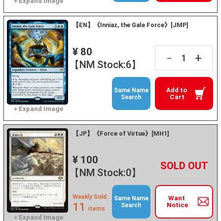
【EN】《Inniaz, the Gale Force》[JMP]
¥ 80
+
－
【NM Stock:6】
Add to
Same Name
Cart
Search
【JP】《Force of Virtue》[MH1]
¥ 100
+
－
【NM Stock:0】
Weekly Sold :
Want
Same Name
11
Notice
Search
items