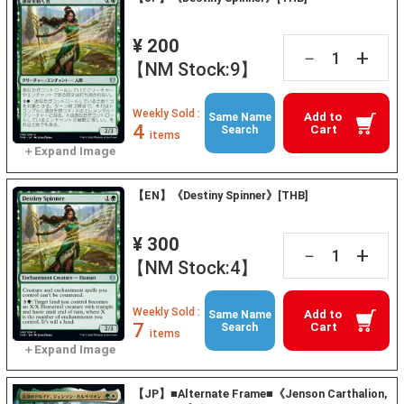
¥ 200
+
－
【NM Stock:9】
Weekly Sold :
Add to
Same Name
4
Cart
Search
items
【EN】《Destiny Spinner》[THB]
¥ 300
+
－
【NM Stock:4】
Weekly Sold :
Add to
Same Name
7
Cart
Search
items
【JP】■Alternate Frame■《Jenson Carthalion,