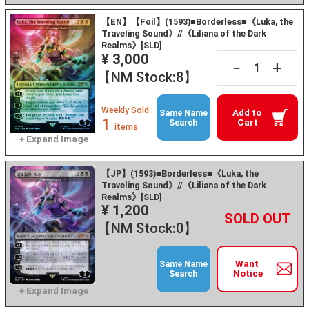
【EN】【Foil】(1593)■Borderless■《Luka, the
Traveling Sound》//《Liliana of the Dark
Realms》[SLD]
¥ 3,000
+
－
【NM Stock:8】
Weekly Sold :
Add to
Same Name
1
Cart
Search
items
【JP】(1593)■Borderless■《Luka, the
Traveling Sound》//《Liliana of the Dark
Realms》[SLD]
¥ 1,200
+
－
【NM Stock:0】
Want
Same Name
Notice
Search