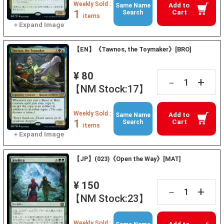
Weekly Sold :
Add to
Same Name
1
Cart
Search
items
【EN】《Tawnos, the Toymaker》[BRO]
¥ 80
+
－
【NM Stock:17】
Weekly Sold :
Add to
Same Name
1
Cart
Search
items
【JP】(023)《Open the Way》[MAT]
¥ 150
+
－
【NM Stock:23】
Weekly Sold :