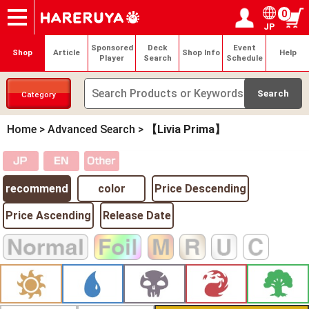
0
JP
Onlineshop
Articles
Deck Search
Sponsored Players
Shop Info
Event Schedule
Help
Contact
Login / Register
My page
Sponsored
Deck
Event
Shop
Article
Shop Info
Help
Player
Search
Schedule
Category
Home
>
Advanced Search
>
【Livia Prima】
recommend
color
Price Descending
Price Ascending
Release Date