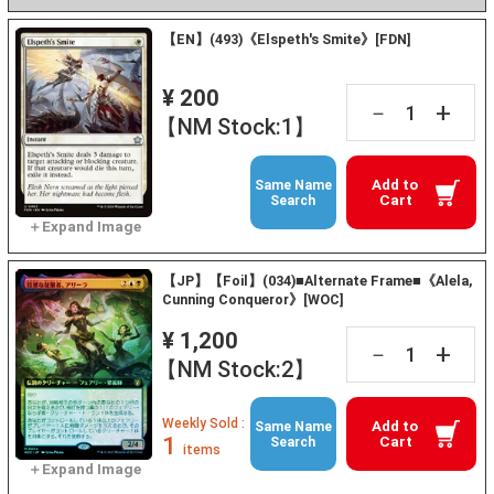
【EN】(493)《Elspeth's Smite》[FDN]
¥ 200
+
－
【NM Stock:1】
Add to
Same Name
Cart
Search
【JP】【Foil】(034)■Alternate Frame■《Alela,
Cunning Conqueror》[WOC]
¥ 1,200
+
－
【NM Stock:2】
Weekly Sold :
Add to
Same Name
1
Cart
Search
items