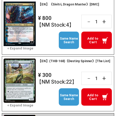
【EN】《Sivitri, Dragon Master》[DMC]
¥ 800
+
－
【NM Stock:4】
Add to
Same Name
Cart
Search
【EN】(THB-168)《Destiny Spinner》[The List]
¥ 300
+
－
【NM Stock:22】
Add to
Same Name
Cart
Search