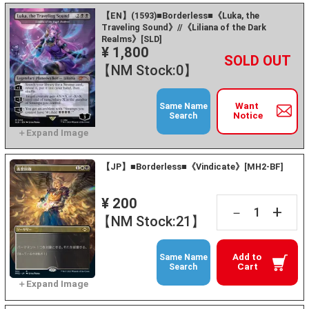
【EN】(1593)■Borderless■《Luka, the
Traveling Sound》//《Liliana of the Dark
Realms》[SLD]
¥ 1,800
+
－
【NM Stock:0】
Want
Same Name
Notice
Search
【JP】■Borderless■《Vindicate》[MH2-BF]
¥ 200
+
－
【NM Stock:21】
Add to
Same Name
Cart
Search