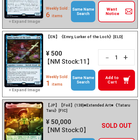
Weekly Sold :
Want
Same Name
6
Notice
Search
items
【EN】《Emry, Lurker of the Loch》[ELD]
¥ 500
+
－
【NM Stock:11】
Weekly Sold :
Add to
Same Name
1
Cart
Search
items
【JP】【Foil】(138)■Extended Art■《Tataru
Taru》[FIC]
¥ 50,000
+
－
【NM Stock:0】