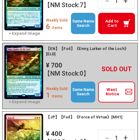
+
－
【NM Stock:7】
Weekly Sold :
Add to
Same Name
6
Cart
Search
items
【EN】【Foil】《Emry, Lurker of the Loch》
[ELD]
¥ 700
+
－
【NM Stock:0】
Weekly Sold :
Want
Same Name
1
Notice
Search
items
【JP】【Foil】《Force of Virtue》[MH1]
¥ 400
+
－