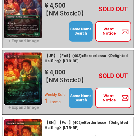
¥ 4,500
+
－
【NM Stock:0】
Want
Same Name
Notice
Search
【JP】【Foil】(402)■Borderless■《Delighted
Halfling》[LTR-BF]
¥ 4,000
+
－
【NM Stock:0】
Weekly Sold :
Want
Same Name
1
Notice
Search
items
【EN】【Foil】(402)■Borderless■《Delighted
Halfling》[LTR-BF]