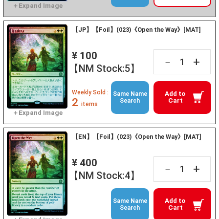
【JP】【Foil】(023)《Open the Way》[MAT]
¥ 100
+
－
【NM Stock:5】
Weekly Sold :
Add to
Same Name
2
Cart
Search
items
【EN】【Foil】(023)《Open the Way》[MAT]
¥ 400
+
－
【NM Stock:4】
Add to
Same Name
Cart
Search