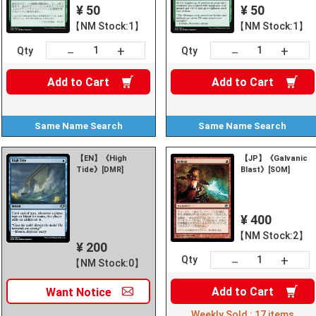
¥ 50
¥ 50
【NM Stock:1】
【NM Stock:1】
+
+
－
－
Qty
Qty
Add to
Cart
Add to
Cart
Same Name
Search
Same Name
Search
【EN】《High
【JP】《Galvanic
Tide》[DMR]
Blast》[SOM]
¥ 400
【NM Stock:2】
¥ 200
+
－
Qty
【NM Stock:0】
Add to
Cart
Want
Notice
Weekly Sold :
17
items