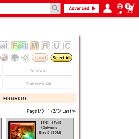
0
Advanced
JP
Login / Register
My page
Artifact
Planeswalker
・
Release Date
Page
1
/
3
1
/
2
/
3
/
Last≫
【EN】【Foil】
《Galvanic
Blast》[SOM]