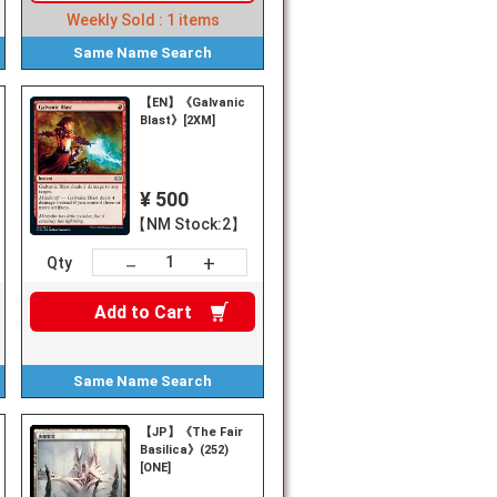
Weekly Sold :
1
items
Same Name
Search
【EN】《Galvanic
Blast》[2XM]
¥ 500
【NM Stock:2】
+
－
Qty
Add to
Cart
Same Name
Search
【JP】《The Fair
Basilica》(252)
[ONE]