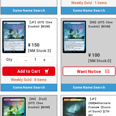
Weekly Sold :
1
items
Same Name
Search
Same Name
Search
【JP】(077)《See
【EN】(077)《See
Double》[MOM]
Double》[MOM]
¥ 150
【NM Stock:3】
¥ 100
+
－
Qty
【NM Stock:0】
Add to
Cart
Want
Notice
Weekly Sold :
8
items
Same Name
Search
Same Name
Search
【EN】【Foil】
【JP】
(077)《See
(368)■Alternate
Double》[MOM]
Frame■《Doors
of Durin》[LTR-
BF]