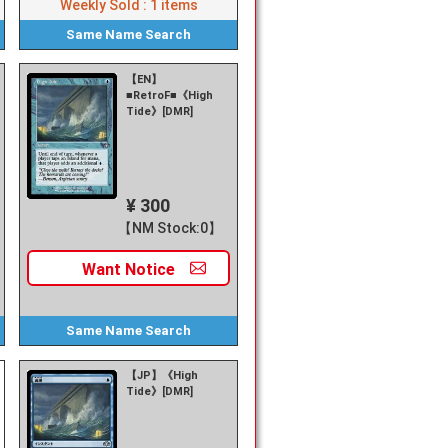
Weekly Sold :
1
items
Same Name
Search
【EN】
■RetroF■《High
Tide》[DMR]
¥ 300
【NM Stock:0】
Want
Notice
Same Name
Search
【JP】《High
Tide》[DMR]