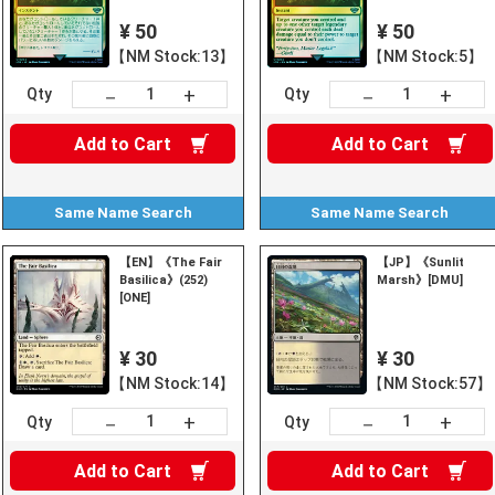
¥ 50
¥ 50
【NM Stock:13】
【NM Stock:5】
+
+
－
－
Qty
Qty
Add to
Cart
Add to
Cart
Same Name
Search
Same Name
Search
【EN】《The Fair
【JP】《Sunlit
Basilica》(252)
Marsh》[DMU]
[ONE]
¥ 30
¥ 30
【NM Stock:14】
【NM Stock:57】
+
+
－
－
Qty
Qty
Add to
Cart
Add to
Cart