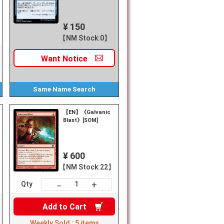
¥ 150
【NM Stock:0】
Want
Notice
Same Name
Search
【EN】《Galvanic
Blast》[SOM]
¥ 600
【NM Stock:22】
+
－
Qty
Add to
Cart
Weekly Sold :
5
items