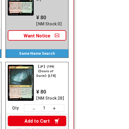
¥ 80
【NM Stock:0】
Want
Notice
Same Name
Search
【JP】(199)
《Doors of
Durin》[LTR]
¥ 80
【NM Stock:28】
+
－
Qty
Add to
Cart