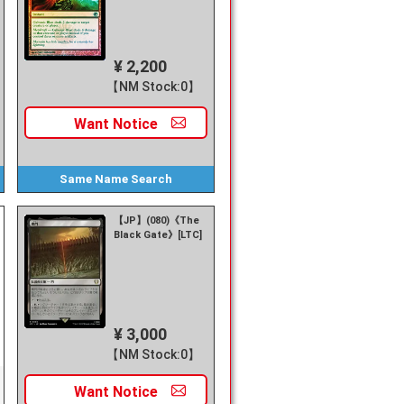
¥ 2,200
【NM Stock:0】
Want
Notice
Same Name
Search
【JP】(080)《The
Black Gate》[LTC]
¥ 3,000
【NM Stock:0】
Want
Notice