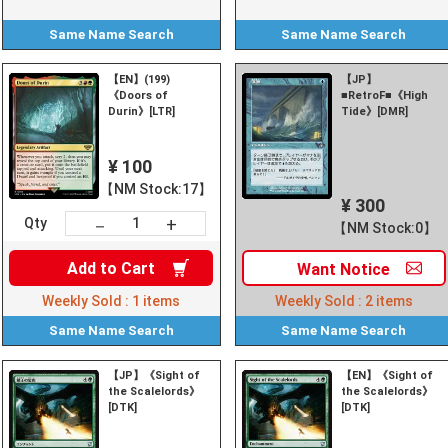
Same Name
Search
Same Name
Search
【EN】(199)
【JP】
《Doors of
■RetroF■《High
Durin》[LTR]
Tide》[DMR]
¥ 100
【NM Stock:17】
¥ 300
+
－
Qty
【NM Stock:0】
Add to
Cart
Want
Notice
Weekly Sold :
1
items
Weekly Sold :
2
items
Same Name
Search
Same Name
Search
【JP】《Sight of
【EN】《Sight of
the Scalelords》
the Scalelords》
[DTK]
[DTK]