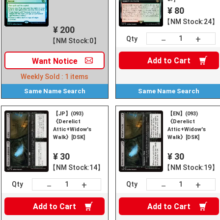
¥ 80
【NM Stock:24】
¥ 200
+
－
Qty
【NM Stock:0】
Add to
Cart
Want
Notice
Weekly Sold :
1
items
Same Name
Search
Same Name
Search
【JP】(093)
【EN】(093)
《Derelict
《Derelict
Attic+Widow's
Attic+Widow's
Walk》[DSK]
Walk》[DSK]
¥ 30
¥ 30
【NM Stock:14】
【NM Stock:19】
+
+
－
－
Qty
Qty
Add to
Cart
Add to
Cart