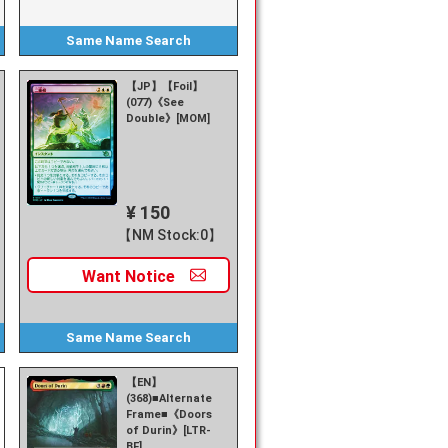
Same Name
Search
【JP】【Foil】
(077)《See
Double》[MOM]
¥ 150
【NM Stock:0】
Want
Notice
Same Name
Search
【EN】
(368)■Alternate
Frame■《Doors
of Durin》[LTR-
BF]