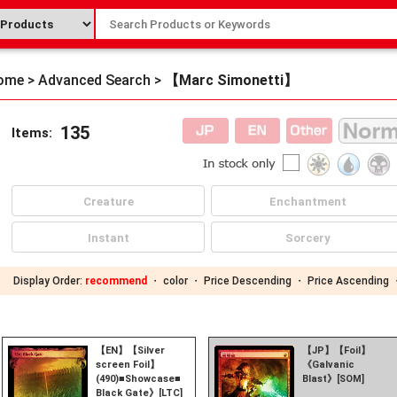
ome
>
Advanced Search
>
【Marc Simonetti】
135
Items:
Creature
Enchantment
Instant
Sorcery
Display Order:
recommend
・
color
・
Price Descending
・
Price Ascending
【EN】【Silver
【JP】【Foil】
screen Foil】
《Galvanic
(490)■Showcase■《The
Blast》[SOM]
Black Gate》[LTC]