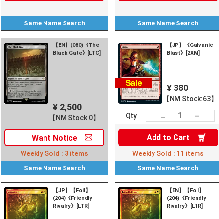
Same Name
Search
Same Name
Search
【EN】(080)《The
【JP】《Galvanic
Black Gate》[LTC]
Blast》[2XM]
¥ 380
【NM Stock:63】
¥ 2,500
+
－
Qty
【NM Stock:0】
Add to
Cart
Want
Notice
Weekly Sold :
3
items
Weekly Sold :
11
items
Same Name
Search
Same Name
Search
【JP】【Foil】
【EN】【Foil】
(204)《Friendly
(204)《Friendly
Rivalry》[LTR]
Rivalry》[LTR]