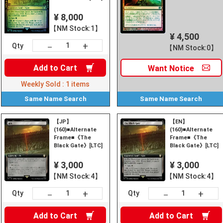
¥ 8,000
【NM Stock:1】
¥ 4,500
+
－
Qty
【NM Stock:0】
Add to
Cart
Want
Notice
Weekly Sold :
1
items
Same Name
Search
Same Name
Search
【JP】
【EN】
(160)■Alternate
(160)■Alternate
Frame■《The
Frame■《The
Black Gate》[LTC]
Black Gate》[LTC]
¥ 3,000
¥ 3,000
【NM Stock:4】
【NM Stock:4】
+
+
－
－
Qty
Qty
Add to
Cart
Add to
Cart