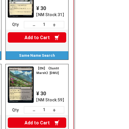
¥ 30
【NM Stock:31】
+
－
Qty
Add to
Cart
Same Name
Search
【EN】《Sunlit
Marsh》[DMU]
¥ 30
【NM Stock:59】
+
－
Qty
Add to
Cart