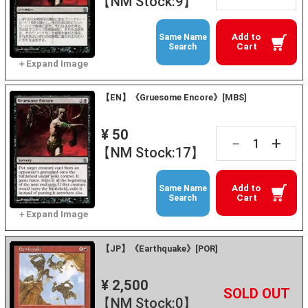
【NM Stock:9】
Add to
Same Name
Cart
Search
【EN】《Gruesome Encore》[MBS]
¥ 50
+
－
【NM Stock:17】
Add to
Same Name
Cart
Search
【JP】《Earthquake》[POR]
¥ 2,500
+
－
【NM Stock:0】