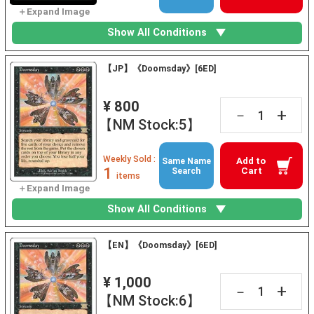
Show All Conditions
【JP】《Doomsday》[6ED]
¥ 800
+
－
【NM Stock:5】
Weekly Sold :
Add to
Same Name
1
Cart
Search
items
Show All Conditions
【EN】《Doomsday》[6ED]
¥ 1,000
+
－
【NM Stock:6】