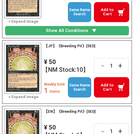
Add to
Same Name
Cart
Search
Show All Conditions
【JP】《Breeding Pit》[5ED]
¥ 50
+
－
【NM Stock:10】
Weekly Sold :
Add to
Same Name
1
Cart
Search
items
【EN】《Breeding Pit》[5ED]
¥ 50
+
－