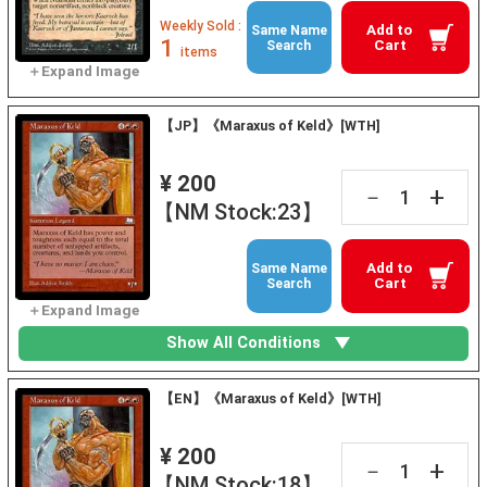
Weekly Sold :
Add to
Same Name
1
Cart
Search
items
【JP】《Maraxus of Keld》[WTH]
¥ 200
+
－
【NM Stock:23】
Add to
Same Name
Cart
Search
Show All Conditions
【EN】《Maraxus of Keld》[WTH]
¥ 200
+
－
【NM Stock:18】