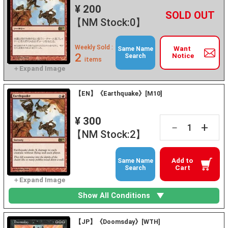
¥ 200
+
－
【NM Stock:0】
Weekly Sold :
Want
Same Name
2
Notice
Search
items
【EN】《Earthquake》[M10]
¥ 300
+
－
【NM Stock:2】
Add to
Same Name
Cart
Search
Show All Conditions
【JP】《Doomsday》[WTH]