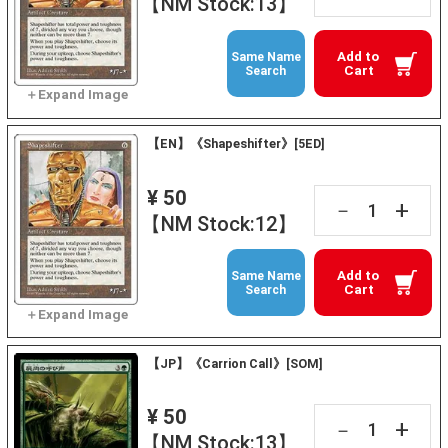
【NM Stock:13】
Add to
Same Name
Cart
Search
【EN】《Shapeshifter》[5ED]
¥ 50
+
－
【NM Stock:12】
Add to
Same Name
Cart
Search
【JP】《Carrion Call》[SOM]
¥ 50
+
－
【NM Stock:13】