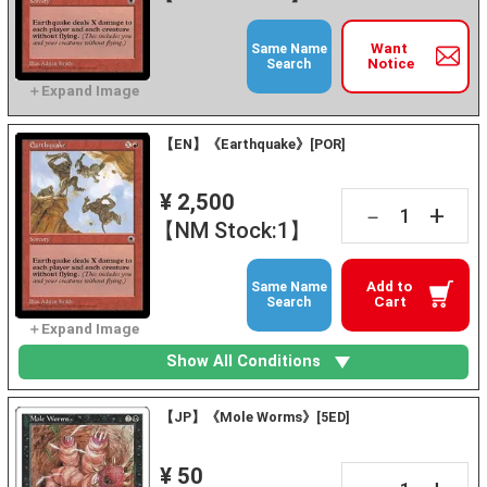
Want
Same Name
Notice
Search
【EN】《Earthquake》[POR]
¥ 2,500
+
－
【NM Stock:1】
Add to
Same Name
Cart
Search
Show All Conditions
【JP】《Mole Worms》[5ED]
¥ 50