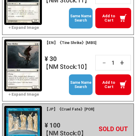
【NM Stock:11】
Add to
Same Name
Cart
Search
【EN】《Tine Shrike》[MBS]
¥ 30
+
－
【NM Stock:10】
Add to
Same Name
Cart
Search
【JP】《Cruel Fate》[POR]
¥ 100
+
－
【NM Stock:0】