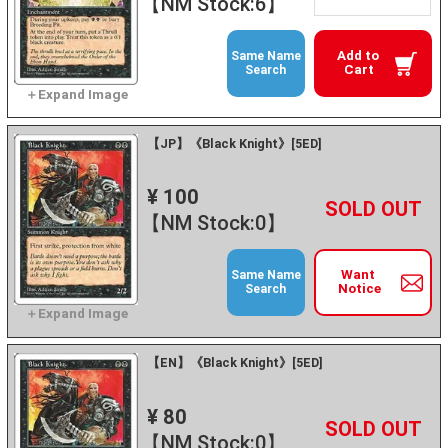
【NM Stock:6】
Add to
Same Name
Cart
Search
【JP】《Black Knight》[5ED]
¥ 100
+
－
【NM Stock:0】
Want
Same Name
Notice
Search
【EN】《Black Knight》[5ED]
¥ 80
+
－
【NM Stock:0】