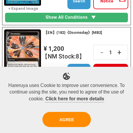
Notice
Search
Show All Conditions
【EN】(182)《Doomsday》[MB2]
¥ 1,200
+
－
【NM Stock:8】
Add to
Same Name
Cart
Search
Hareruya uses Cookie to improve user convenience. To
continue using the site, you need to agree of the use of
cookie.
Click here for more details
1
2
Last≫
AGREE
Search by Recommended Items