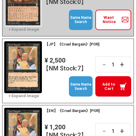
【NM Stock:0】
Want
Same Name
Notice
Search
【JP】《Cruel Bargain》[POR]
¥ 2,500
+
－
【NM Stock:7】
Add to
Same Name
Cart
Search
【EN】《Cruel Bargain》[POR]
¥ 1,200
+
－
【NM Stock:2】