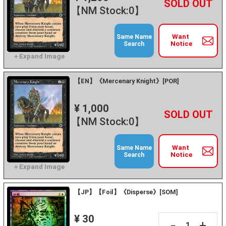
+
－
【NM Stock:0】
Want
Same Name
Notice
Search
【EN】《Mercenary Knight》[POR]
¥ 1,000
+
－
【NM Stock:0】
Want
Same Name
Notice
Search
【JP】【Foil】《Disperse》[SOM]
¥ 30
+
－