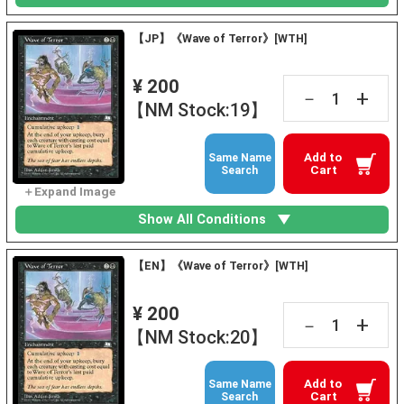
【JP】《Wave of Terror》[WTH]
¥ 200
+
－
【NM Stock:19】
Add to
Same Name
Cart
Search
Show All Conditions
【EN】《Wave of Terror》[WTH]
¥ 200
+
－
【NM Stock:20】
Add to
Same Name
Cart
Search