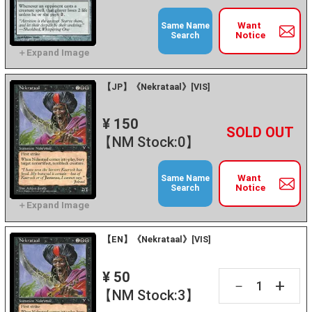
Want
Same Name
Notice
Search
【JP】《Nekrataal》[VIS]
¥ 150
+
－
【NM Stock:0】
Want
Same Name
Notice
Search
【EN】《Nekrataal》[VIS]
¥ 50
+
－
【NM Stock:3】