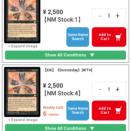
¥ 2,500
+
－
【NM Stock:1】
Add to
Same Name
Cart
Search
Show All Conditions
【EN】《Doomsday》[WTH]
¥ 2,500
+
－
【NM Stock:4】
Weekly Sold :
Add to
Same Name
6
Cart
Search
items
Show All Conditions