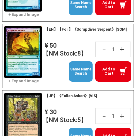
Add to
Same Name
Cart
Search
【EN】【Foil】《Scrapdiver Serpent》[SOM]
¥ 50
+
－
【NM Stock:8】
Add to
Same Name
Cart
Search
【JP】《Fallen Askari》[VIS]
¥ 30
+
－
【NM Stock:5】
Add to
Same Name