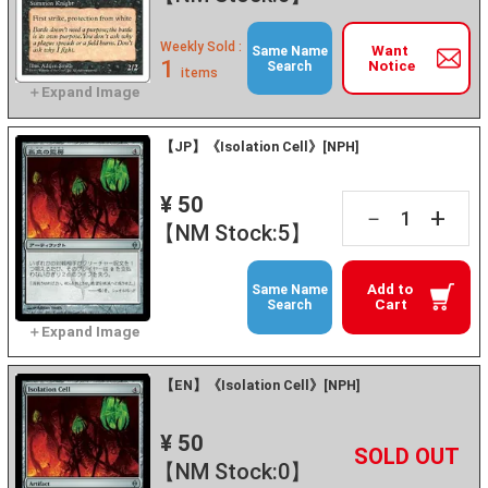
Weekly Sold :
Want
Same Name
1
Notice
Search
items
【JP】《Isolation Cell》[NPH]
¥ 50
+
－
【NM Stock:5】
Add to
Same Name
Cart
Search
【EN】《Isolation Cell》[NPH]
¥ 50
+
－
【NM Stock:0】