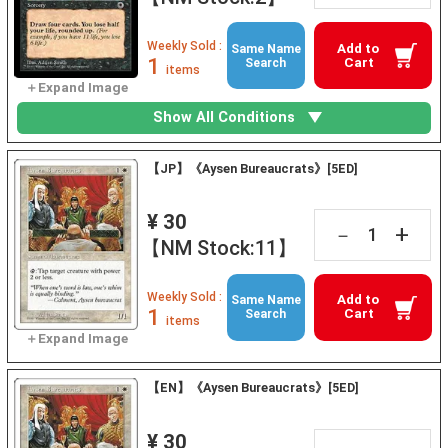
Weekly Sold :
Add to
Same Name
1
Cart
Search
items
Show All Conditions
【JP】《Aysen Bureaucrats》[5ED]
¥ 30
+
－
【NM Stock:11】
Weekly Sold :
Add to
Same Name
1
Cart
Search
items
【EN】《Aysen Bureaucrats》[5ED]
¥ 30