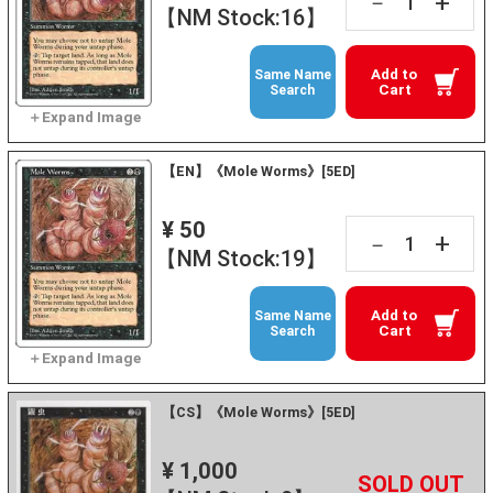
+
－
【NM Stock:16】
Add to
Same Name
Cart
Search
【EN】《Mole Worms》[5ED]
¥ 50
+
－
【NM Stock:19】
Add to
Same Name
Cart
Search
【CS】《Mole Worms》[5ED]
¥ 1,000
+
－