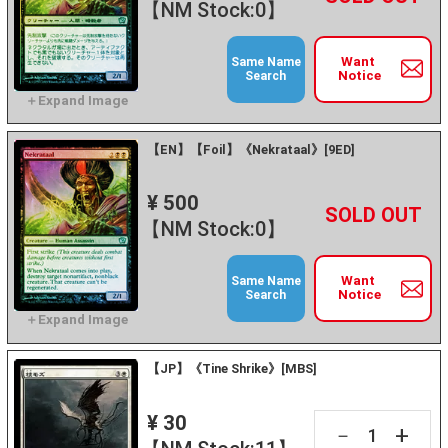
【NM Stock:0】
Want
Same Name
Notice
Search
【EN】【Foil】《Nekrataal》[9ED]
¥ 500
+
－
【NM Stock:0】
Want
Same Name
Notice
Search
【JP】《Tine Shrike》[MBS]
¥ 30
+
－