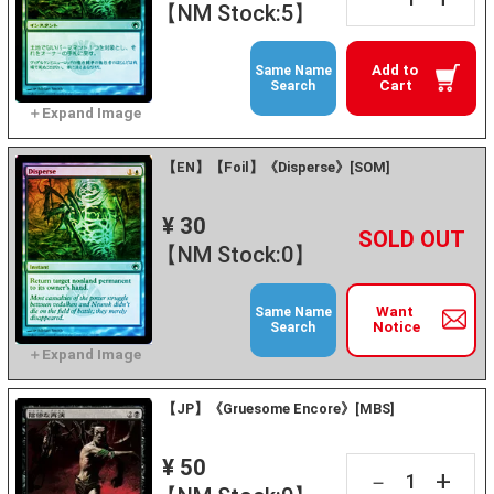
【NM Stock:5】
Add to
Same Name
Cart
Search
【EN】【Foil】《Disperse》[SOM]
¥ 30
+
－
【NM Stock:0】
Want
Same Name
Notice
Search
【JP】《Gruesome Encore》[MBS]
¥ 50
+
－