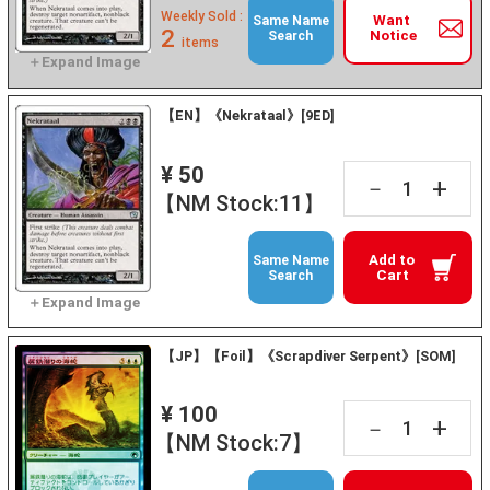
Weekly Sold :
Want
Same Name
2
Notice
Search
items
【EN】《Nekrataal》[9ED]
¥ 50
+
－
【NM Stock:11】
Add to
Same Name
Cart
Search
【JP】【Foil】《Scrapdiver Serpent》[SOM]
¥ 100
+
－
【NM Stock:7】