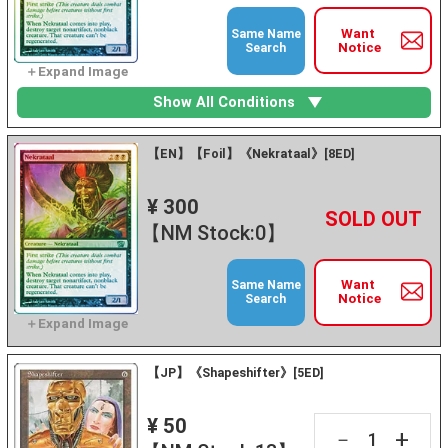
Want
Same Name
Notice
Search
Show All Conditions
【EN】【Foil】《Nekrataal》[8ED]
¥ 300
+
－
【NM Stock:0】
Want
Same Name
Notice
Search
【JP】《Shapeshifter》[5ED]
¥ 50
+
－