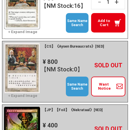
+
－
【NM Stock:16】
Add to
Same Name
Cart
Search
【CS】《Aysen Bureaucrats》[5ED]
¥ 800
+
－
【NM Stock:0】
Want
Same Name
Notice
Search
【JP】【Foil】《Nekrataal》[9ED]
¥ 400
+
－