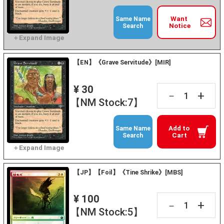
Want
Same Name
Notice
Search
【EN】《Grave Servitude》[MIR]
¥ 30
+
－
【NM Stock:7】
Add to
Same Name
Cart
Search
【JP】【Foil】《Tine Shrike》[MBS]
¥ 100
+
－
【NM Stock:5】