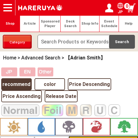
0
JP
Onlineshop
Articles
Deck Search
Sponsored Players
Shop Info
Event Schedule
Help
Contact
Login / Register
My page
Sponsored
Deck
Event
Shop
Article
Shop Info
Help
Player
Search
Schedule
Category
Home
>
Advanced Search
>
【Adrian Smith】
recommend
color
Price Descending
Price Ascending
Release Date