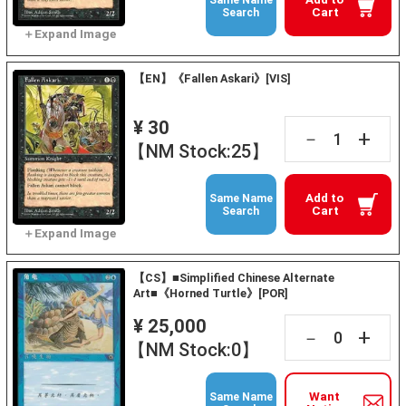
Cart
Search
【EN】《Fallen Askari》[VIS]
¥ 30
+
－
【NM Stock:25】
Add to
Same Name
Cart
Search
【CS】■Simplified Chinese Alternate
Art■《Horned Turtle》[POR]
¥ 25,000
+
－
【NM Stock:0】
Want
Same Name