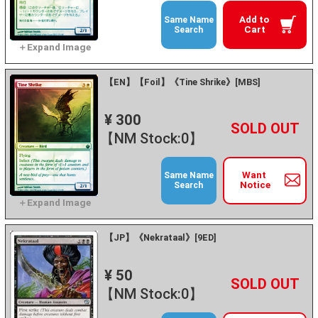
Add to
Same Name
Cart
Search
【EN】【Foil】《Tine Shrike》[MBS]
¥ 300
+
－
【NM Stock:0】
Want
Same Name
Notice
Search
【JP】《Nekrataal》[9ED]
¥ 50
+
－
【NM Stock:0】