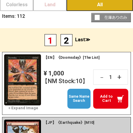
Colorless
Land
All
Items:
112
1
2
Last≫
【EN】《Doomsday》[The List]
¥ 1,000
+
－
【NM Stock:10】
Add to
Same Name
Cart
Search
【JP】《Earthquake》[M10]