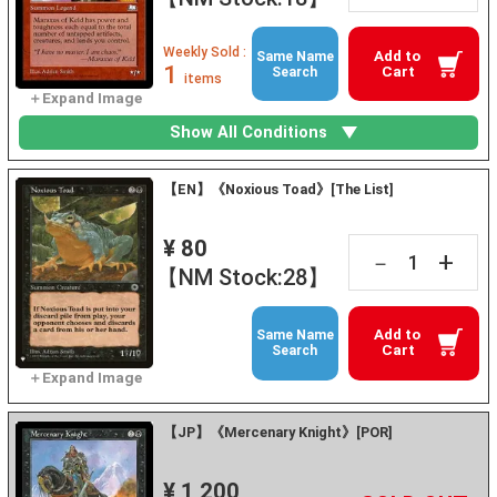
Weekly Sold :
Add to
Same Name
1
Cart
Search
items
Show All Conditions
【EN】《Noxious Toad》[The List]
¥ 80
+
－
【NM Stock:28】
Add to
Same Name
Cart
Search
【JP】《Mercenary Knight》[POR]
¥ 1,200