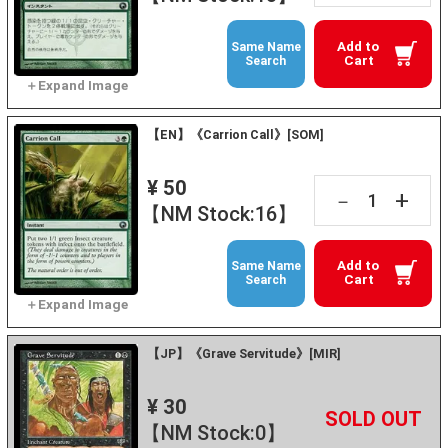
Add to
Same Name
Cart
Search
【EN】《Carrion Call》[SOM]
¥ 50
+
－
【NM Stock:16】
Add to
Same Name
Cart
Search
【JP】《Grave Servitude》[MIR]
¥ 30
+
－
【NM Stock:0】