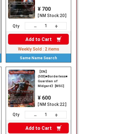
¥ 700
【NM Stock:20】
+
－
Qty
Add to
Cart
Weekly Sold :
2
items
Same Name
Search
【EN】
《Thor,
(503)■Borderless■《Thor,
Guardian of
Midgard》[MSC]
¥ 600
【NM Stock:22】
+
－
Qty
Add to
Cart