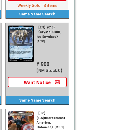
Weekly Sold :
3
items
Same Name
Search
【EN】(015)
《Crystal Skull,
Isu Spyglass》
[ACR]
¥ 900
【NM Stock:0】
Want
Notice
Same Name
Search
【JP】
《Hulk,
(505)■Borderless■《Captain
America,
Unbowed》[MSC]