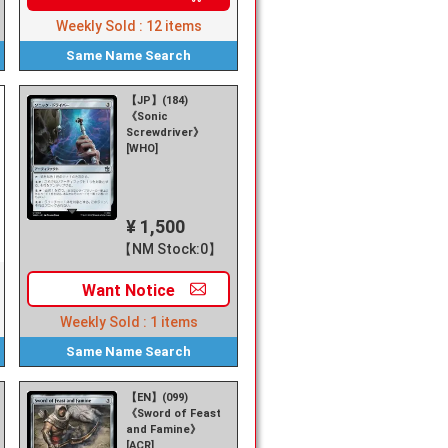
Weekly Sold :
12
items
Same Name
Search
【JP】(184)
《Sonic
Screwdriver》
[WHO]
¥ 1,500
【NM Stock:0】
Want
Notice
Weekly Sold :
1
items
Same Name
Search
【EN】(099)
《Sword of Feast
and Famine》
[ACR]