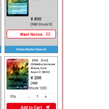
¥ 800
【NM Stock:0】
Want
Notice
Same Name
Search
【EN】【Foil】
(504)■Borderless■《Black
Widow, Intel
Expert》[MSC]
¥ 200
【NM
Stock:120】
+
－
Qty
Add to
Cart