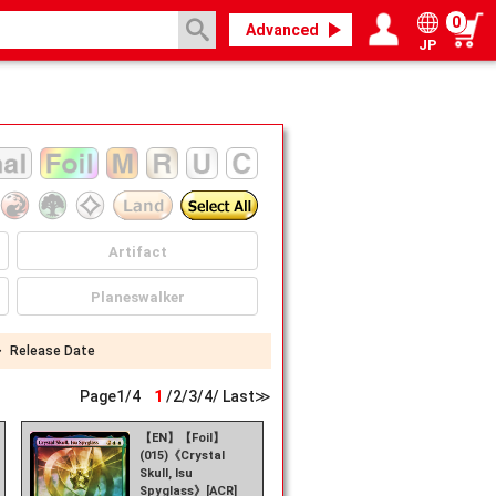
0
Advanced
JP
Login / Register
My page
Artifact
Planeswalker
・
Release Date
Page
1
/
4
1
/
2
/
3
/
4
/
Last≫
【EN】【Foil】
(015)《Crystal
Skull, Isu
Spyglass》[ACR]