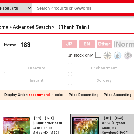
ome
>
Advanced Search
>
【Thanh Tuấn】
183
Items:
Creature
Enchantment
Instant
Sorcery
Display Order:
recommend
・
color
・
Price Descending
・
Price Ascending
【EN】【Foil】
【JP】【Foil】
(503)■Borderless■《Thor,
(015)《Crystal
Guardian of
Skull, Isu
Midgard》[MSC]
Spyglass》[ACR]