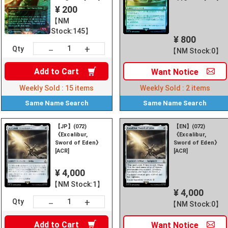
¥ 200
【NM
Stock:145】
¥ 800
+
－
Qty
【NM Stock:0】
Add to
Cart
Want
Notice
Weekly Sold :
15
items
Weekly Sold :
2
items
Same Name
Search
Same Name
Search
【JP】(072)
【EN】(072)
《Excalibur,
《Excalibur,
Sword of Eden》
Sword of Eden》
[ACR]
[ACR]
¥ 4,000
【NM Stock:1】
¥ 4,000
+
－
Qty
【NM Stock:0】
Add to
Cart
Want
Notice