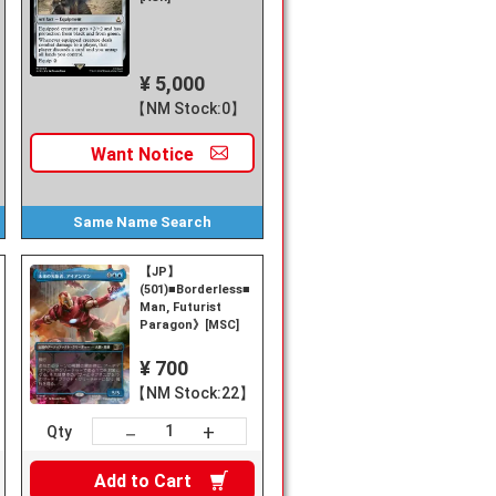
¥ 5,000
【NM Stock:0】
Want
Notice
Same Name
Search
【JP】
(501)■Borderless■《Iron
Man, Futurist
Paragon》[MSC]
¥ 700
【NM Stock:22】
+
－
Qty
Add to
Cart