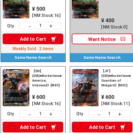
¥ 500
【NM Stock:16】
¥ 400
+
－
Qty
【NM Stock:0】
Add to
Cart
Want
Notice
Weekly Sold :
2
items
Same Name
Search
Same Name
Search
【EN】
【JP】
(505)■Borderless■《Captain
(503)■Borderless■
America,
Guardian of
Unbowed》[MSC]
Midgard》[MSC]
¥ 600
¥ 600
【NM Stock:16】
【NM Stock:11】
+
+
－
－
Qty
Qty
Add to
Cart
Add to
Cart