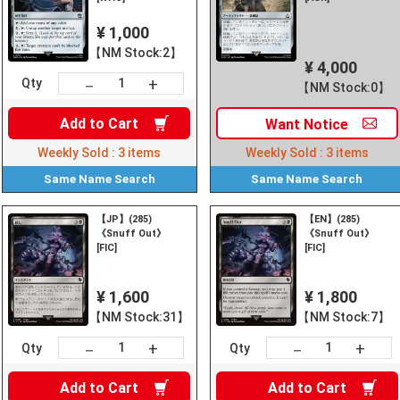
¥ 1,000
【NM Stock:2】
¥ 4,000
+
－
Qty
【NM Stock:0】
Add to
Cart
Want
Notice
Weekly Sold :
3
items
Weekly Sold :
3
items
Same Name
Search
Same Name
Search
【JP】(285)
【EN】(285)
《Snuff Out》
《Snuff Out》
[FIC]
[FIC]
¥ 1,600
¥ 1,800
【NM Stock:31】
【NM Stock:7】
+
+
－
－
Qty
Qty
Add to
Cart
Add to
Cart