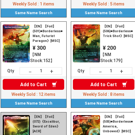
Weekly Sold :
1
items
Weekly Sold :
5
items
Same Name
Search
Same Name
Search
【EN】【Foil】
【EN】【Foil】
(501)■Borderless■《Iron
(506)■Borderless■
Man, Futurist
Trick Shot》[MSC]
Paragon》[MSC]
¥ 300
¥ 200
【NM
【NM
Stock:152】
Stock:179】
+
+
－
－
Qty
Qty
Add to
Cart
Add to
Cart
Weekly Sold :
12
items
Weekly Sold :
8
items
Same Name
Search
Same Name
Search
【EN】【Foil】
【EN】【Foil】
(072)《Excalibur,
(505)■Borderless■
Sword of Eden》
America,
[ACR]
Unbowed》[MSC]