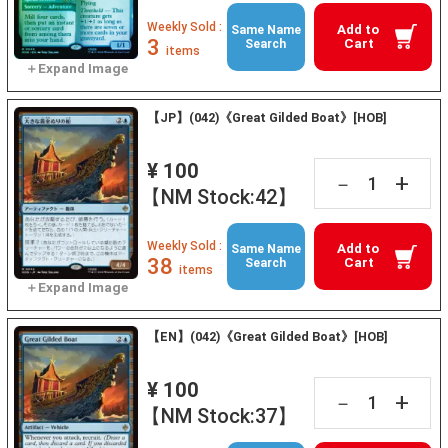
Weekly Sold :
Add to
Same Name
3
Cart
Search
items
【JP】(042)《Great Gilded Boat》[HOB]
¥ 100
+
－
【NM Stock:42】
Weekly Sold :
Add to
Same Name
38
Cart
Search
items
【EN】(042)《Great Gilded Boat》[HOB]
¥ 100
+
－
【NM Stock:37】