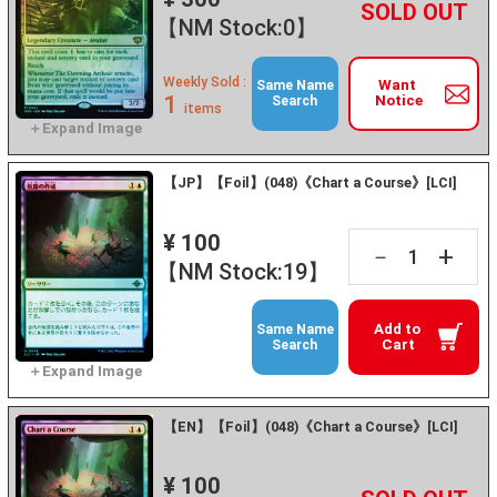
+
－
【NM Stock:0】
Weekly Sold :
Want
Same Name
1
Notice
Search
items
【JP】【Foil】(048)《Chart a Course》[LCI]
¥ 100
+
－
【NM Stock:19】
Add to
Same Name
Cart
Search
【EN】【Foil】(048)《Chart a Course》[LCI]
¥ 100