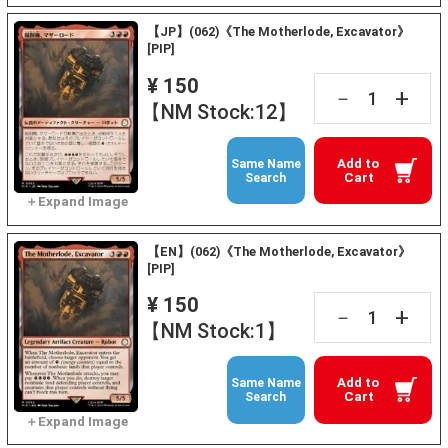
【JP】(062)《The Motherlode, Excavator》
[PIP]
¥ 150
+
－
【NM Stock:12】
Add to
Same Name
Cart
Search
【EN】(062)《The Motherlode, Excavator》
[PIP]
¥ 150
+
－
【NM Stock:1】
Add to
Same Name
Cart
Search