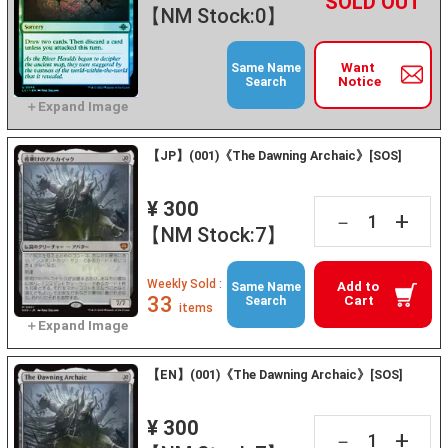
+
－
【NM Stock:0】
Want
Same Name
Notice
Search
【JP】(001)《The Dawning Archaic》[SOS]
¥ 300
+
－
【NM Stock:7】
Weekly Sold :
Add to
Same Name
33
Cart
Search
items
【EN】(001)《The Dawning Archaic》[SOS]
¥ 300
+
－