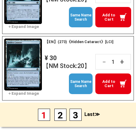
Add to
Same Name
Cart
Search
【EN】(273)《Hidden Cataract》[LCI]
¥ 30
+
－
【NM Stock:20】
Add to
Same Name
Cart
Search
1
2
3
Last≫