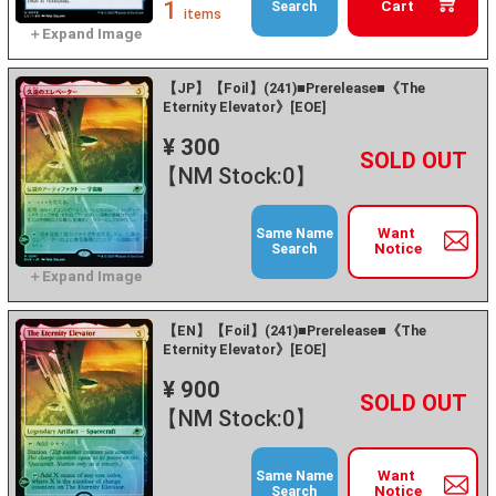
1
Cart
Search
items
【JP】【Foil】(241)■Prerelease■《The
Eternity Elevator》[EOE]
¥ 300
+
－
【NM Stock:0】
Want
Same Name
Notice
Search
【EN】【Foil】(241)■Prerelease■《The
Eternity Elevator》[EOE]
¥ 900
+
－
【NM Stock:0】
Want
Same Name
Notice
Search