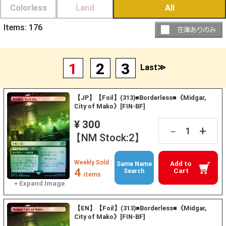
Colorless
Land
All
Items:
176
1
2
3
Last≫
【JP】【Foil】(313)■Borderless■《Midgar,
City of Mako》[FIN-BF]
¥ 300
+
－
【NM Stock:2】
Weekly Sold :
Add to
Same Name
4
Cart
Search
items
【EN】【Foil】(313)■Borderless■《Midgar,
City of Mako》[FIN-BF]