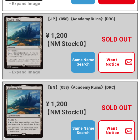
【JP】(058)《Academy Ruins》[DRC]
¥ 1,200
+
－
【NM Stock:0】
Want
Same Name
Notice
Search
【EN】(058)《Academy Ruins》[DRC]
¥ 1,200
+
－
【NM Stock:0】
Want
Same Name
Notice
Search