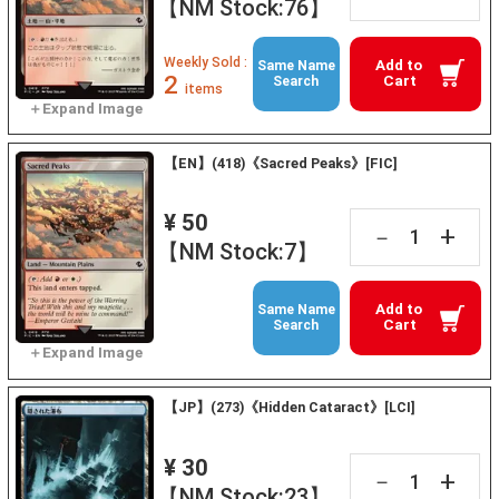
【NM Stock:76】
Weekly Sold :
Add to
Same Name
2
Cart
Search
items
【EN】(418)《Sacred Peaks》[FIC]
¥ 50
+
－
【NM Stock:7】
Add to
Same Name
Cart
Search
【JP】(273)《Hidden Cataract》[LCI]
¥ 30
+
－
【NM Stock:23】