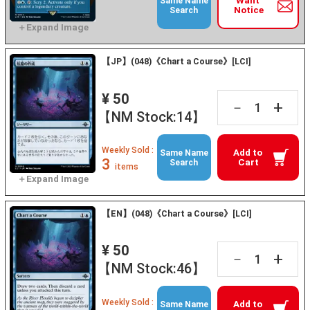
Want
Same Name
Notice
Search
【JP】(048)《Chart a Course》[LCI]
¥ 50
+
－
【NM Stock:14】
Weekly Sold :
Add to
Same Name
3
Cart
Search
items
【EN】(048)《Chart a Course》[LCI]
¥ 50
+
－
【NM Stock:46】
Weekly Sold :
Add to
Same Name