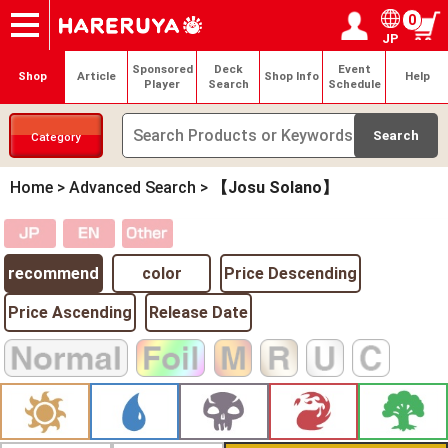
0
JP
Onlineshop
Articles
Deck Search
Sponsored Players
Shop Info
Event Schedule
Help
Contact
Login / Register
My page
Sponsored
Deck
Event
Shop
Article
Shop Info
Help
Player
Search
Schedule
Category
Home
>
Advanced Search
>
【Josu Solano】
recommend
color
Price Descending
Price Ascending
Release Date