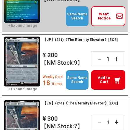
Want
Same Name
Notice
Search
【JP】(241)《The Eternity Elevator》[EOE]
¥ 200
+
－
【NM Stock:9】
Weekly Sold :
Add to
Same Name
18
Cart
Search
items
【EN】(241)《The Eternity Elevator》[EOE]
¥ 300
+
－
【NM Stock:7】