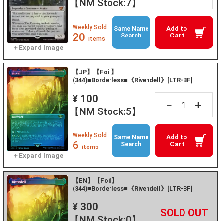
【NM Stock:7】
Weekly Sold :
Add to
Same Name
20
Cart
Search
items
【JP】【Foil】
(344)■Borderless■《Rivendell》[LTR-BF]
¥ 100
+
－
【NM Stock:5】
Weekly Sold :
Add to
Same Name
6
Cart
Search
items
【EN】【Foil】
(344)■Borderless■《Rivendell》[LTR-BF]
¥ 300
+
－
【NM Stock:0】