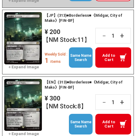
【JP】(313)■Borderless■《Midgar, City of
Mako》[FIN-BF]
¥ 200
+
－
【NM Stock:11】
Weekly Sold :
Add to
Same Name
1
Cart
Search
items
【EN】(313)■Borderless■《Midgar, City of
Mako》[FIN-BF]
¥ 300
+
－
【NM Stock:8】
Add to
Same Name
Cart
Search