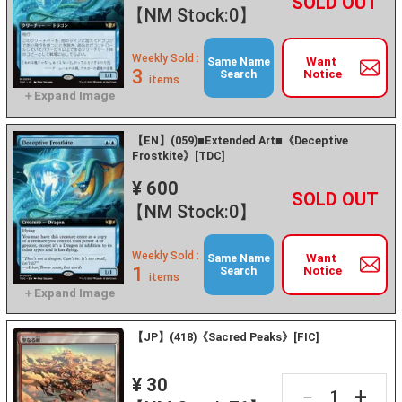
+
－
【NM Stock:0】
Weekly Sold :
Want
Same Name
3
Notice
Search
items
【EN】(059)■Extended Art■《Deceptive
Frostkite》[TDC]
¥ 600
+
－
【NM Stock:0】
Weekly Sold :
Want
Same Name
1
Notice
Search
items
【JP】(418)《Sacred Peaks》[FIC]
¥ 30
+
－