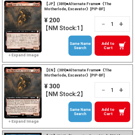
【JP】(389)■Alternate Frame■《The
Motherlode, Excavator》[PIP-BF]
¥ 200
+
－
【NM Stock:1】
Add to
Same Name
Cart
Search
【EN】(389)■Alternate Frame■《The
Motherlode, Excavator》[PIP-BF]
¥ 300
+
－
【NM Stock:2】
Add to
Same Name
Cart
Search