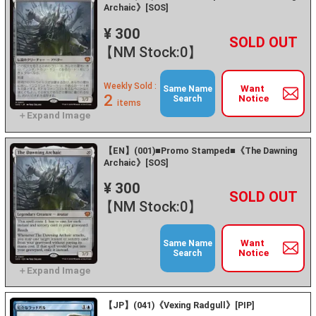
Archaic》[SOS]
¥ 300
+
－
【NM Stock:0】
Weekly Sold :
Want
Same Name
2
Notice
Search
items
【EN】(001)■Promo Stamped■《The Dawning
Archaic》[SOS]
¥ 300
+
－
【NM Stock:0】
Want
Same Name
Notice
Search
【JP】(041)《Vexing Radgull》[PIP]