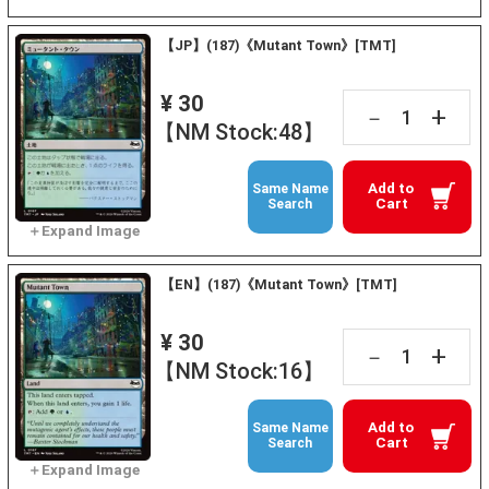
【JP】(187)《Mutant Town》[TMT]
¥ 30
+
－
【NM Stock:48】
Add to
Same Name
Cart
Search
【EN】(187)《Mutant Town》[TMT]
¥ 30
+
－
【NM Stock:16】
Add to
Same Name
Cart
Search