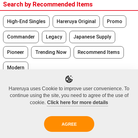
Search by Recommended Items
High-End Singles
Hareruya Original
Promo
Commander
Legacy
Japanese Supply
Pioneer
Trending Now
Recommend Items
Modern
Hareruya uses Cookie to improve user convenience. To
Recently Viewed
continue using the site, you need to agree of the use of
No Recently Seen Items
cookie.
Click here for more details
Did you find what you were looking for?
AGREE
At the Hareruya webstore, we have over 100,000 items