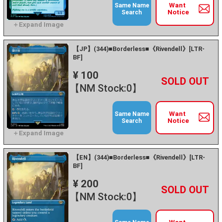
Want
Same Name
Notice
Search
【JP】(344)■Borderless■《Rivendell》[LTR-
BF]
¥ 100
+
－
【NM Stock:0】
Want
Same Name
Notice
Search
【EN】(344)■Borderless■《Rivendell》[LTR-
BF]
¥ 200
+
－
【NM Stock:0】