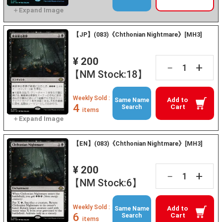
【JP】(083)《Chthonian Nightmare》[MH3]
¥ 200
+
－
【NM Stock:18】
Weekly Sold :
Add to
Same Name
4
Cart
Search
items
【EN】(083)《Chthonian Nightmare》[MH3]
¥ 200
+
－
【NM Stock:6】
Weekly Sold :
Add to
Same Name
6
Cart
Search
items