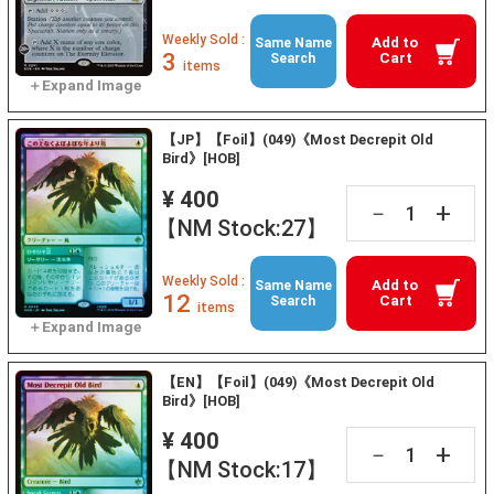
Weekly Sold :
Add to
Same Name
3
Cart
Search
items
【JP】【Foil】(049)《Most Decrepit Old
Bird》[HOB]
¥ 400
+
－
【NM Stock:27】
Weekly Sold :
Add to
Same Name
12
Cart
Search
items
【EN】【Foil】(049)《Most Decrepit Old
Bird》[HOB]
¥ 400
+
－
【NM Stock:17】