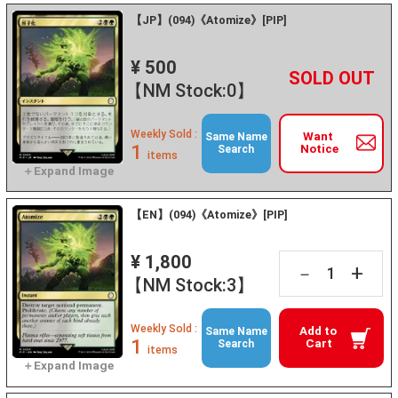
【JP】(094)《Atomize》[PIP]
¥ 500
+
－
【NM Stock:0】
Weekly Sold :
Want
Same Name
1
Notice
Search
items
【EN】(094)《Atomize》[PIP]
¥ 1,800
+
－
【NM Stock:3】
Weekly Sold :
Add to
Same Name
1
Cart
Search
items