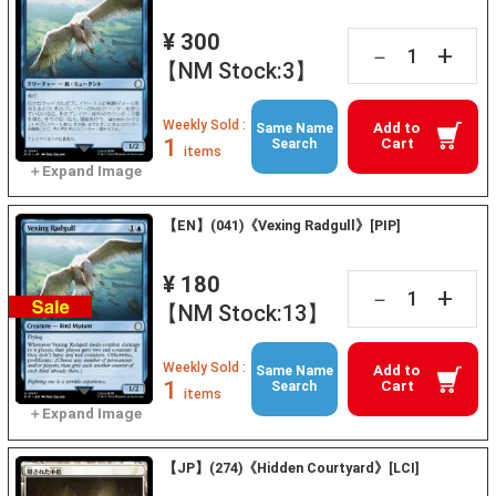
¥ 300
+
－
【NM Stock:3】
Weekly Sold :
Add to
Same Name
1
Cart
Search
items
【EN】(041)《Vexing Radgull》[PIP]
¥ 180
+
－
【NM Stock:13】
Weekly Sold :
Add to
Same Name
1
Cart
Search
items
【JP】(274)《Hidden Courtyard》[LCI]