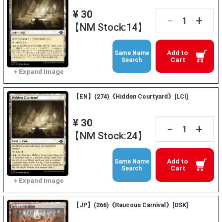
¥ 30
+
－
【NM Stock:14】
Add to
Same Name
Cart
Search
【EN】(274)《Hidden Courtyard》[LCI]
¥ 30
+
－
【NM Stock:24】
Add to
Same Name
Cart
Search
【JP】(266)《Raucous Carnival》[DSK]