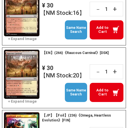
¥ 30
+
－
【NM Stock:16】
Add to
Same Name
Cart
Search
【EN】(266)《Raucous Carnival》[DSK]
¥ 30
+
－
【NM Stock:20】
Add to
Same Name
Cart
Search
【JP】【Foil】(236)《Omega, Heartless
Evolution》[FIN]