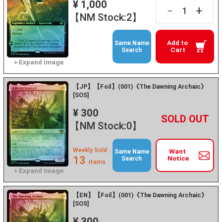
¥ 1,000
+
－
【NM Stock:2】
Add to
Same Name
Cart
Search
【JP】【Foil】(001)《The Dawning Archaic》
[SOS]
¥ 300
+
－
【NM Stock:0】
Weekly Sold :
Want
Same Name
13
Notice
Search
items
【EN】【Foil】(001)《The Dawning Archaic》
[SOS]
¥ 300