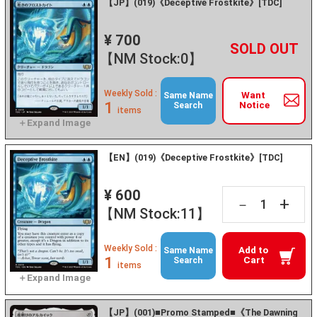
【JP】(019)《Deceptive Frostkite》[TDC]
¥ 700
+
－
【NM Stock:0】
Weekly Sold :
Want
Same Name
1
Notice
Search
items
【EN】(019)《Deceptive Frostkite》[TDC]
¥ 600
+
－
【NM Stock:11】
Weekly Sold :
Add to
Same Name
1
Cart
Search
items
【JP】(001)■Promo Stamped■《The Dawning