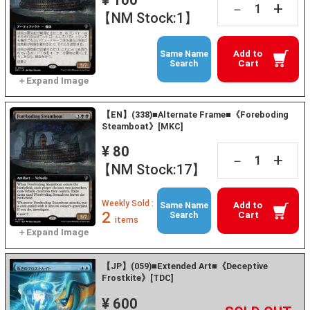
¥ 100
+
－
【NM Stock:1】
Add to
Same Name
Cart
Search
【EN】(338)■Alternate Frame■《Foreboding
Steamboat》[MKC]
¥ 80
+
－
【NM Stock:17】
Weekly Sold :
Add to
Same Name
2
Cart
Search
items
【JP】(059)■Extended Art■《Deceptive
Frostkite》[TDC]
¥ 600