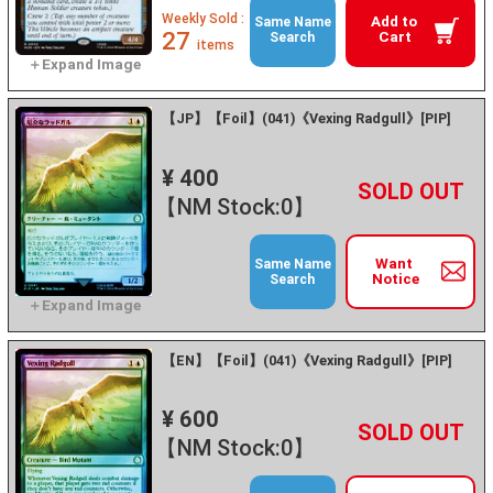
Weekly Sold :
Add to
Same Name
27
Cart
Search
items
【JP】【Foil】(041)《Vexing Radgull》[PIP]
¥ 400
+
－
【NM Stock:0】
Want
Same Name
Notice
Search
【EN】【Foil】(041)《Vexing Radgull》[PIP]
¥ 600
+
－
【NM Stock:0】