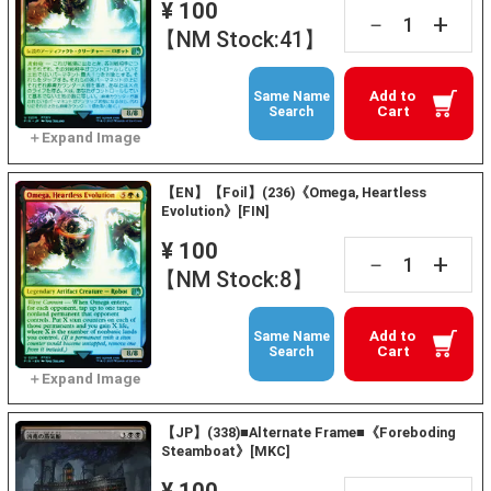
¥ 100
+
－
【NM Stock:41】
Add to
Same Name
Cart
Search
【EN】【Foil】(236)《Omega, Heartless
Evolution》[FIN]
¥ 100
+
－
【NM Stock:8】
Add to
Same Name
Cart
Search
【JP】(338)■Alternate Frame■《Foreboding
Steamboat》[MKC]