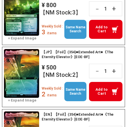
¥ 800
+
－
【NM Stock:3】
Weekly Sold :
Add to
Same Name
3
Cart
Search
items
【JP】【Foil】(354)■Extended Art■《The
Eternity Elevator》[EOE-BF]
¥ 500
+
－
【NM Stock:2】
Weekly Sold :
Add to
Same Name
2
Cart
Search
items
【EN】【Foil】(354)■Extended Art■《The
Eternity Elevator》[EOE-BF]