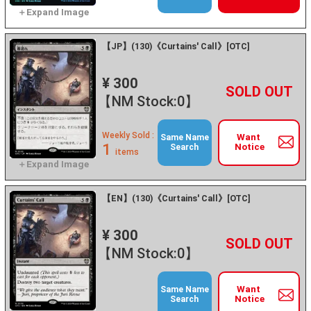
【JP】(130)《Curtains' Call》[OTC]
¥ 300
+
－
【NM Stock:0】
Weekly Sold :
Want
Same Name
1
Notice
Search
items
【EN】(130)《Curtains' Call》[OTC]
¥ 300
+
－
【NM Stock:0】
Want
Same Name
Notice
Search