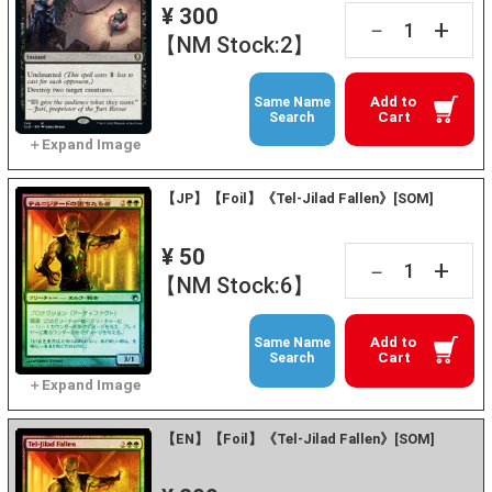
¥ 300
+
－
【NM Stock:2】
Add to
Same Name
Cart
Search
【JP】【Foil】《Tel-Jilad Fallen》[SOM]
¥ 50
+
－
【NM Stock:6】
Add to
Same Name
Cart
Search
【EN】【Foil】《Tel-Jilad Fallen》[SOM]