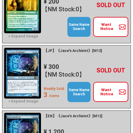
¥ 200
+
－
【NM Stock:0】
Want
Same Name
Notice
Search
【JP】《Jace's Archivist》[M12]
¥ 300
+
－
【NM Stock:0】
Weekly Sold :
Want
Same Name
3
Notice
Search
items
【EN】《Jace's Archivist》[M12]
¥ 1,200