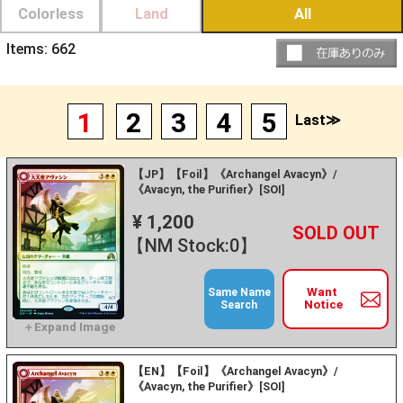
Colorless
Land
All
Items:
662
1
2
3
4
5
Last≫
【JP】【Foil】《Archangel Avacyn》/
《Avacyn, the Purifier》[SOI]
¥ 1,200
+
－
【NM Stock:0】
Want
Same Name
Notice
Search
【EN】【Foil】《Archangel Avacyn》/
《Avacyn, the Purifier》[SOI]