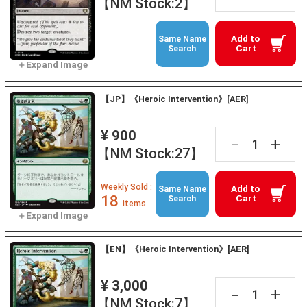
【NM Stock:2】
Add to
Same Name
Cart
Search
【JP】《Heroic Intervention》[AER]
¥ 900
+
－
【NM Stock:27】
Weekly Sold :
Add to
Same Name
18
Cart
Search
items
【EN】《Heroic Intervention》[AER]
¥ 3,000
+
－
【NM Stock:7】