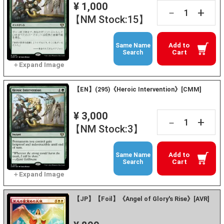
¥ 1,000
+
－
【NM Stock:15】
Add to
Same Name
Cart
Search
【EN】(295)《Heroic Intervention》[CMM]
¥ 3,000
+
－
【NM Stock:3】
Add to
Same Name
Cart
Search
【JP】【Foil】《Angel of Glory's Rise》[AVR]