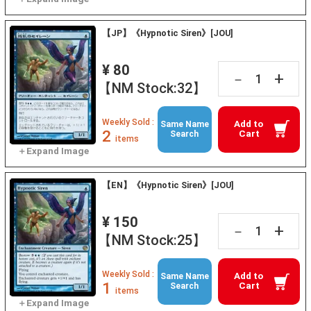
【JP】《Hypnotic Siren》[JOU]
¥ 80
+
－
【NM Stock:32】
Weekly Sold :
Add to
Same Name
2
Cart
Search
items
【EN】《Hypnotic Siren》[JOU]
¥ 150
+
－
【NM Stock:25】
Weekly Sold :
Add to
Same Name
1
Cart
Search
items