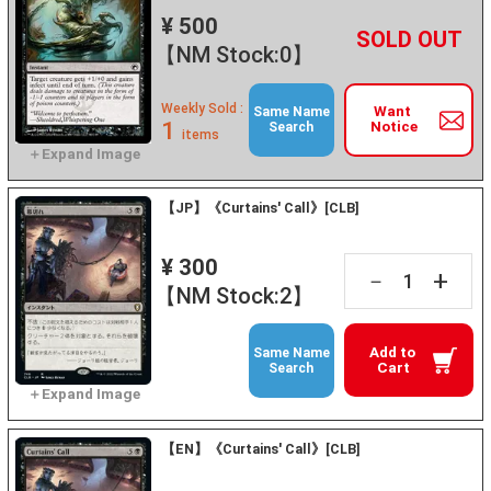
¥ 500
+
－
【NM Stock:0】
Weekly Sold :
Want
Same Name
1
Notice
Search
items
【JP】《Curtains' Call》[CLB]
¥ 300
+
－
【NM Stock:2】
Add to
Same Name
Cart
Search
【EN】《Curtains' Call》[CLB]