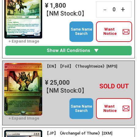
¥ 1,800
+
－
【NM Stock:0】
Want
Same Name
Notice
Search
Show All Conditions
【EN】【Foil】《Thoughtseize》[MPS]
¥ 25,000
+
－
【NM Stock:0】
Want
Same Name
Notice
Search
【JP】《Archangel of Thune》[2XM]