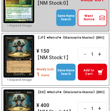
【NM Stock:0】
Want
Same Name
Notice
Search
【JP】■RetroF■《Marionette Master》[BRC]
¥ 150
+
－
【NM Stock:1】
Weekly Sold :
Add to
Same Name
1
Cart
Search
items
【EN】■RetroF■《Marionette Master》[BRC]
¥ 400
+
－