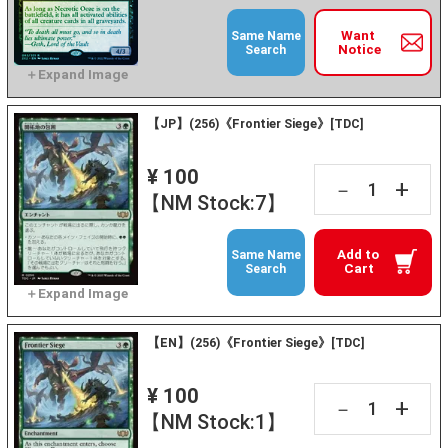
Want
Same Name
Notice
Search
【JP】(256)《Frontier Siege》[TDC]
¥ 100
+
－
【NM Stock:7】
Add to
Same Name
Cart
Search
【EN】(256)《Frontier Siege》[TDC]
¥ 100
+
－
【NM Stock:1】