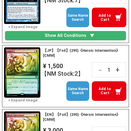
【NM Stock:7】
Add to
Same Name
Cart
Search
Show All Conditions
【JP】【Foil】(295)《Heroic Intervention》
[CMM]
¥ 1,500
+
－
【NM Stock:2】
Add to
Same Name
Cart
Search
【EN】【Foil】(295)《Heroic Intervention》
[CMM]
¥ 3,000