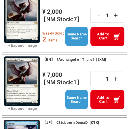
¥ 2,000
+
－
【NM Stock:7】
Weekly Sold :
Add to
Same Name
2
Cart
Search
items
【EN】《Archangel of Thune》[2XM]
¥ 7,000
+
－
【NM Stock:1】
Add to
Same Name
Cart
Search
【JP】《Stubborn Denial》[KTK]