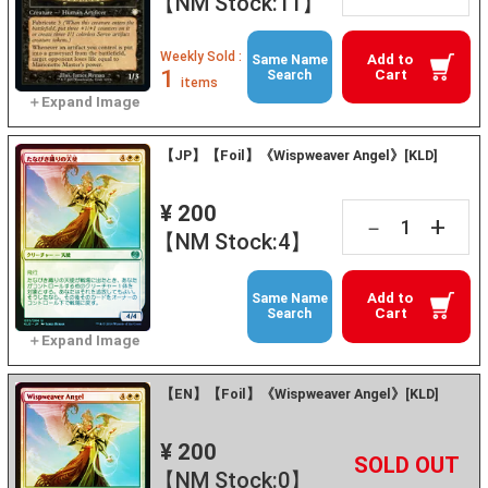
【NM Stock:11】
Weekly Sold :
Add to
Same Name
1
Cart
Search
items
【JP】【Foil】《Wispweaver Angel》[KLD]
¥ 200
+
－
【NM Stock:4】
Add to
Same Name
Cart
Search
【EN】【Foil】《Wispweaver Angel》[KLD]
¥ 200
+
－
【NM Stock:0】