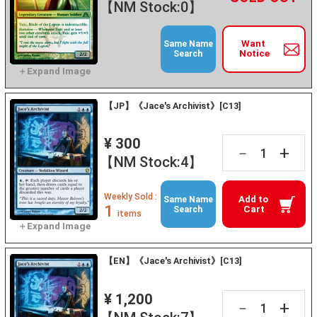
【NM Stock:0】
Want
Same Name
Notice
Search
【JP】《Jace's Archivist》[C13]
¥ 300
+
－
【NM Stock:4】
Weekly Sold :
Add to
Same Name
1
Cart
Search
items
【EN】《Jace's Archivist》[C13]
¥ 1,200
+
－