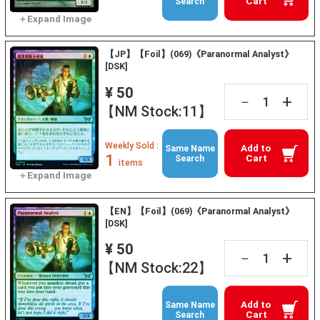
Cart
Search
【JP】【Foil】(069)《Paranormal Analyst》
[DSK]
¥ 50
+
－
【NM Stock:11】
Weekly Sold :
Add to
Same Name
1
Cart
Search
items
【EN】【Foil】(069)《Paranormal Analyst》
[DSK]
¥ 50
+
－
【NM Stock:22】
Add to
Same Name
Cart
Search