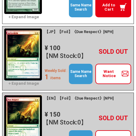
Add to
Same Name
Cart
Search
【JP】【Foil】《Due Respect》[NPH]
¥ 100
+
－
【NM Stock:0】
Weekly Sold :
Want
Same Name
1
Notice
Search
items
【EN】【Foil】《Due Respect》[NPH]
¥ 150
+
－
【NM Stock:0】