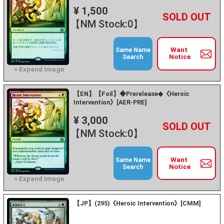
¥ 1,500
+
－
【NM Stock:0】
Want
Same Name
Notice
Search
【EN】【Foil】◆Prerelease◆《Heroic
Intervention》[AER-PRE]
¥ 3,000
+
－
【NM Stock:0】
Want
Same Name
Notice
Search
【JP】(295)《Heroic Intervention》[CMM]