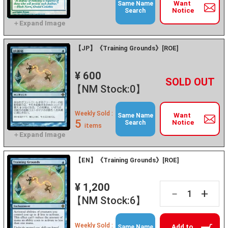
Want
Same Name
Notice
Search
【JP】《Training Grounds》[ROE]
¥ 600
+
－
【NM Stock:0】
Weekly Sold :
Want
Same Name
5
Notice
Search
items
【EN】《Training Grounds》[ROE]
¥ 1,200
+
－
【NM Stock:6】
Weekly Sold :
Add to
Same Name