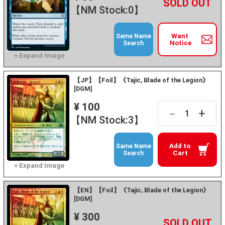
+
－
【NM Stock:0】
Want
Same Name
Notice
Search
【JP】【Foil】《Tajic, Blade of the Legion》
[DGM]
¥ 100
+
－
【NM Stock:3】
Add to
Same Name
Cart
Search
【EN】【Foil】《Tajic, Blade of the Legion》
[DGM]
¥ 300
+
－