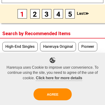
1
2
3
4
5
Last≫
Search by Recommended Items
High-End Singles
Hareruya Original
Pioneer
Legacy
New Items
Japanese Value
Hareruya uses Cookie to improve user convenience. To
Modern
Japanese Supply
Price Down Items
continue using the site, you need to agree of the use of
cookie.
Click here for more details
Standard
AGREE
Recently Viewed