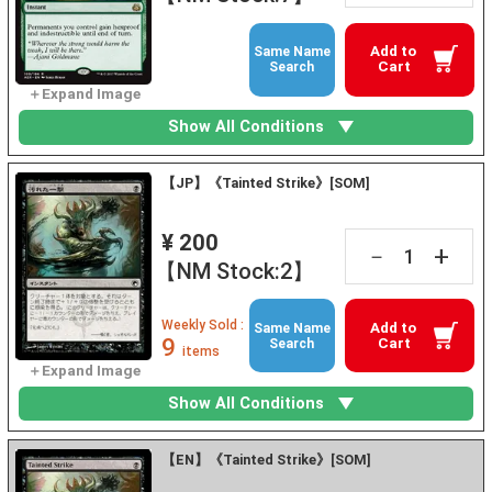
Add to
Same Name
Cart
Search
Show All Conditions
【JP】《Tainted Strike》[SOM]
¥ 200
+
－
【NM Stock:2】
Weekly Sold :
Add to
Same Name
9
Cart
Search
items
Show All Conditions
【EN】《Tainted Strike》[SOM]