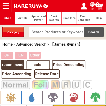
0
JP
Onlineshop
Articles
Deck Search
Sponsored Players
Shop Info
Event Schedule
Help
Contact
Login / Register
My page
Sponsored
Deck
Event
Shop
Article
Shop Info
Help
Player
Search
Schedule
Category
Home
>
Advanced Search
>
【James Ryman】
recommend
color
Price Descending
Price Ascending
Release Date