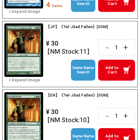
4
Cart
Search
items
【JP】《Tel-Jilad Fallen》[SOM]
¥ 30
+
－
【NM Stock:11】
Add to
Same Name
Cart
Search
【EN】《Tel-Jilad Fallen》[SOM]
¥ 30
+
－
【NM Stock:10】
Add to
Same Name