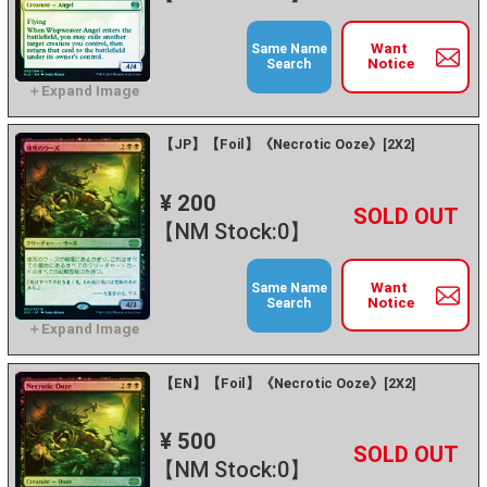
Want
Same Name
Notice
Search
【JP】【Foil】《Necrotic Ooze》[2X2]
¥ 200
+
－
【NM Stock:0】
Want
Same Name
Notice
Search
【EN】【Foil】《Necrotic Ooze》[2X2]
¥ 500
+
－
【NM Stock:0】