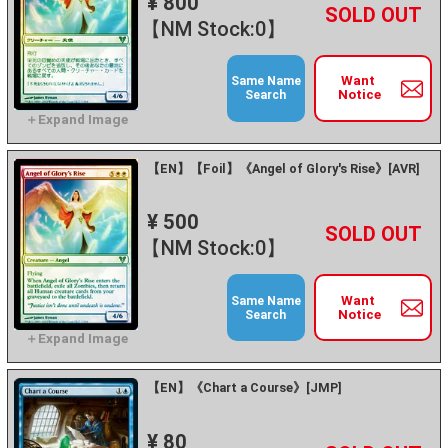
¥ 800
+
－
【NM Stock:0】
Want
Same Name
Notice
Search
【EN】【Foil】《Angel of Glory's Rise》[AVR]
¥ 500
+
－
【NM Stock:0】
Want
Same Name
Notice
Search
【EN】《Chart a Course》[JMP]
¥ 80