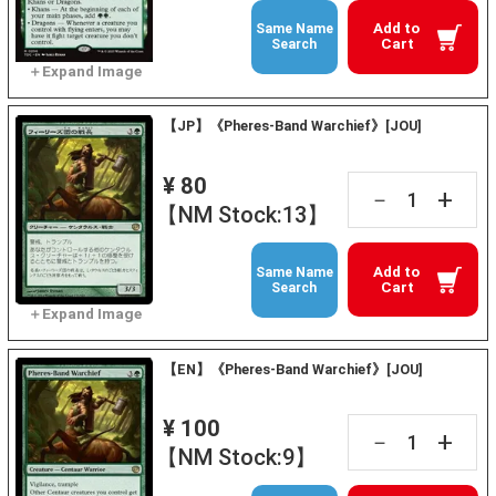
Add to
Same Name
Cart
Search
【JP】《Pheres-Band Warchief》[JOU]
¥ 80
+
－
【NM Stock:13】
Add to
Same Name
Cart
Search
【EN】《Pheres-Band Warchief》[JOU]
¥ 100
+
－
【NM Stock:9】