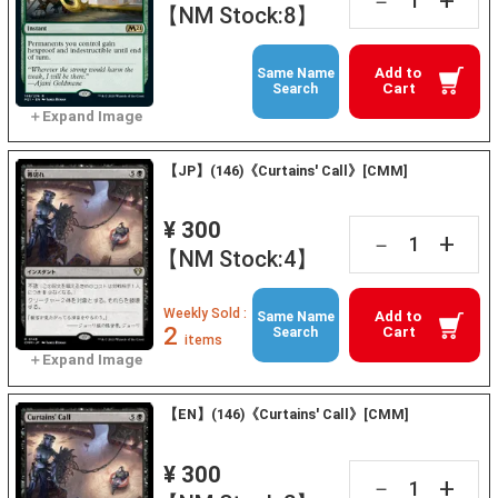
+
－
【NM Stock:8】
Add to
Same Name
Cart
Search
【JP】(146)《Curtains' Call》[CMM]
¥ 300
+
－
【NM Stock:4】
Weekly Sold :
Add to
Same Name
2
Cart
Search
items
【EN】(146)《Curtains' Call》[CMM]
¥ 300
+
－