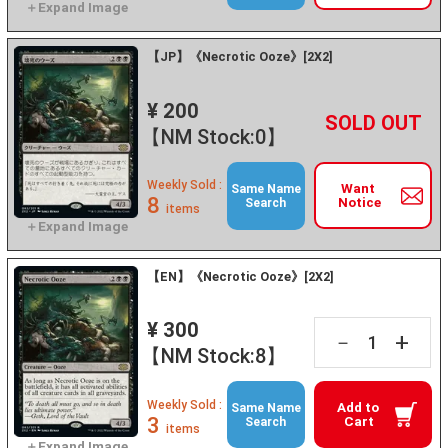
【JP】《Necrotic Ooze》[2X2]
¥ 200
+
－
【NM Stock:0】
Weekly Sold :
Want
Same Name
8
Notice
Search
items
【EN】《Necrotic Ooze》[2X2]
¥ 300
+
－
【NM Stock:8】
Weekly Sold :
Add to
Same Name
3
Cart
Search
items