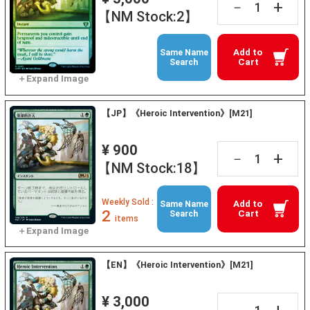
+
－
【NM Stock:2】
Add to
Same Name
Cart
Search
【JP】《Heroic Intervention》[M21]
¥ 900
+
－
【NM Stock:18】
Weekly Sold :
Add to
Same Name
2
Cart
Search
items
【EN】《Heroic Intervention》[M21]
¥ 3,000