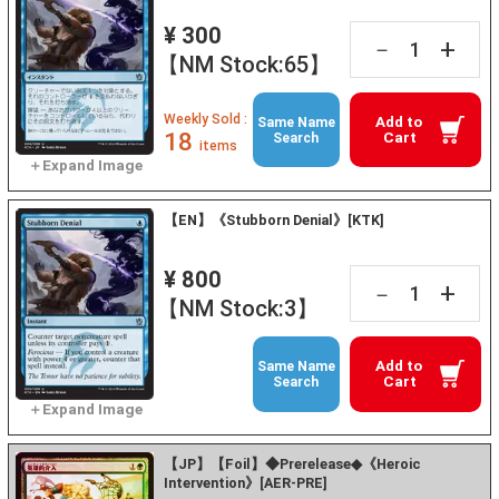
¥ 300
+
－
【NM Stock:65】
Weekly Sold :
Add to
Same Name
18
Cart
Search
items
【EN】《Stubborn Denial》[KTK]
¥ 800
+
－
【NM Stock:3】
Add to
Same Name
Cart
Search
【JP】【Foil】◆Prerelease◆《Heroic
Intervention》[AER-PRE]