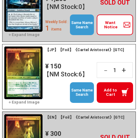
+
－
【NM Stock:0】
Weekly Sold :
Want
Same Name
1
Notice
Search
items
【JP】【Foil】《Cartel Aristocrat》[GTC]
¥ 150
+
－
【NM Stock:6】
Add to
Same Name
Cart
Search
【EN】【Foil】《Cartel Aristocrat》[GTC]
¥ 300
+
－