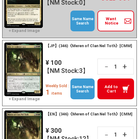
【NM Stock:0】
Want
Same Name
Notice
Search
【JP】(346)《Meren of Clan Nel Toth》[CMM]
¥ 100
+
－
【NM Stock:3】
Weekly Sold :
Add to
Same Name
1
Cart
Search
items
【EN】(346)《Meren of Clan Nel Toth》[CMM]
¥ 300
+
－
【NM Stock:12】