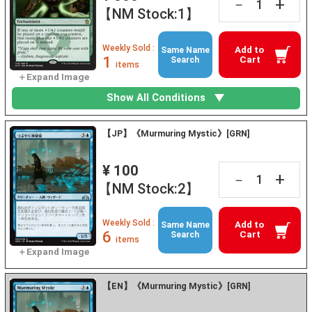
+
－
【NM Stock:1】
Weekly Sold :
Add to
Same Name
1
Cart
Search
items
Show All Conditions
【JP】《Murmuring Mystic》[GRN]
¥ 100
+
－
【NM Stock:2】
Weekly Sold :
Add to
Same Name
6
Cart
Search
items
【EN】《Murmuring Mystic》[GRN]