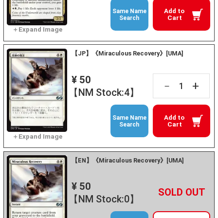
Add to
Same Name
Cart
Search
【JP】《Miraculous Recovery》[UMA]
¥ 50
+
－
【NM Stock:4】
Add to
Same Name
Cart
Search
【EN】《Miraculous Recovery》[UMA]
¥ 50
+
－
【NM Stock:0】