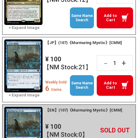
Add to
Same Name
Cart
Search
【JP】(107)《Murmuring Mystic》[CMM]
¥ 100
+
－
【NM Stock:21】
Weekly Sold :
Add to
Same Name
6
Cart
Search
items
【EN】(107)《Murmuring Mystic》[CMM]
¥ 100
+
－
【NM Stock:0】