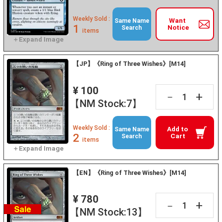
Weekly Sold :
Want
Same Name
1
Notice
Search
items
【JP】《Ring of Three Wishes》[M14]
¥ 100
+
－
【NM Stock:7】
Weekly Sold :
Add to
Same Name
2
Cart
Search
items
【EN】《Ring of Three Wishes》[M14]
¥ 780
+
－
【NM Stock:13】