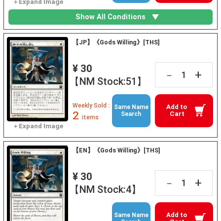
Show All Conditions
【JP】《Gods Willing》[THS]
¥ 30
+
－
【NM Stock:51】
Weekly Sold :
Add to
Same Name
2
Cart
Search
items
【EN】《Gods Willing》[THS]
¥ 30
+
－
【NM Stock:4】
Add to
Same Name