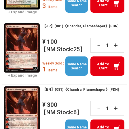
Weekly Sold :
Add to
Same Name
3
Cart
Search
items
【JP】(081)《Chandra, Flameshaper》[FDN]
¥ 100
+
－
【NM Stock:25】
Weekly Sold :
Add to
Same Name
1
Cart
Search
items
【EN】(081)《Chandra, Flameshaper》[FDN]
¥ 300
+
－
【NM Stock:6】
Add to
Same Name