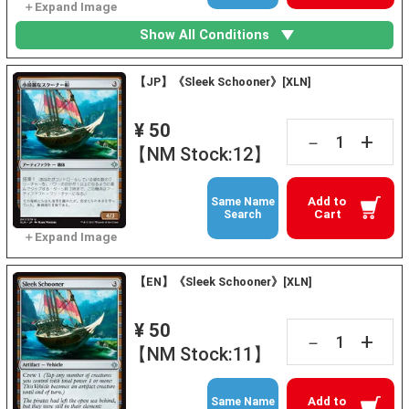
Show All Conditions
【JP】《Sleek Schooner》[XLN]
¥ 50
+
－
【NM Stock:12】
Add to
Same Name
Cart
Search
【EN】《Sleek Schooner》[XLN]
¥ 50
+
－
【NM Stock:11】
Add to
Same Name