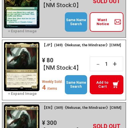
+
－
【NM Stock:0】
Want
Same Name
Notice
Search
【JP】(349)《Nekusar, the Mindrazer》[CMM]
¥ 80
+
－
【NM Stock:4】
Weekly Sold :
Add to
Same Name
4
Cart
Search
items
【EN】(349)《Nekusar, the Mindrazer》[CMM]
¥ 300
+
－