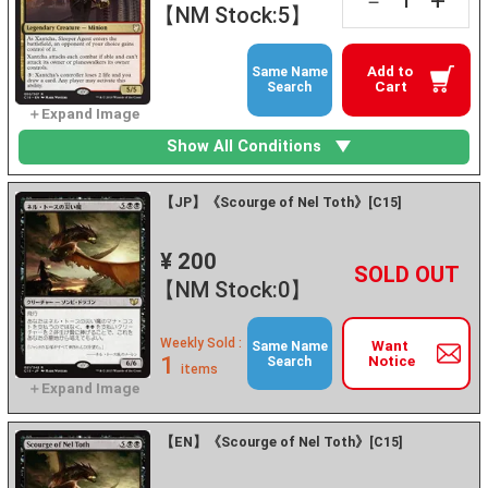
+
－
【NM Stock:5】
Add to
Same Name
Cart
Search
Show All Conditions
【JP】《Scourge of Nel Toth》[C15]
¥ 200
+
－
【NM Stock:0】
Weekly Sold :
Want
Same Name
1
Notice
Search
items
【EN】《Scourge of Nel Toth》[C15]