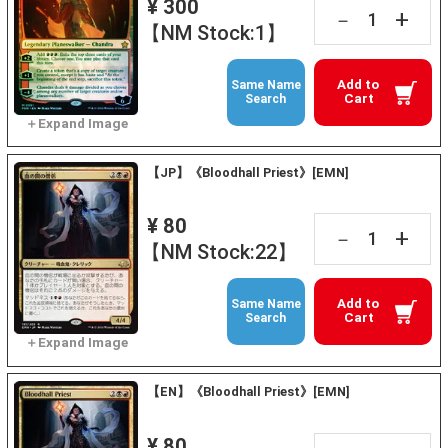
¥ 300
+
－
【NM Stock:1】
Add to
Same Name
Cart
Search
【JP】《Bloodhall Priest》[EMN]
¥ 80
+
－
【NM Stock:22】
Add to
Same Name
Cart
Search
【EN】《Bloodhall Priest》[EMN]
¥ 80