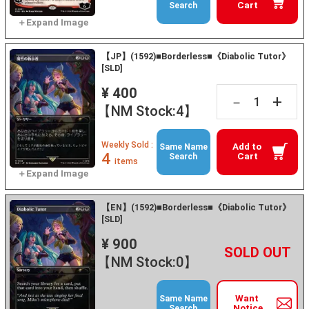
Cart
Search
【JP】(1592)■Borderless■《Diabolic Tutor》
[SLD]
¥ 400
+
－
【NM Stock:4】
Weekly Sold :
Add to
Same Name
4
Cart
Search
items
【EN】(1592)■Borderless■《Diabolic Tutor》
[SLD]
¥ 900
+
－
【NM Stock:0】
Want
Same Name
Notice
Search