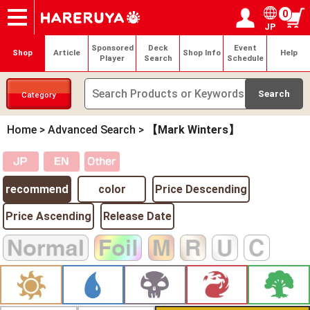
0
JP
Onlineshop
Articles
Deck Search
Sponsored Players
Shop Info
Event Schedule
Help
Contact
Login / Register
My page
Sponsored
Deck
Event
Shop
Article
Shop Info
Help
Player
Search
Schedule
Category
Home
>
Advanced Search
>
【Mark Winters】
recommend
color
Price Descending
Price Ascending
Release Date