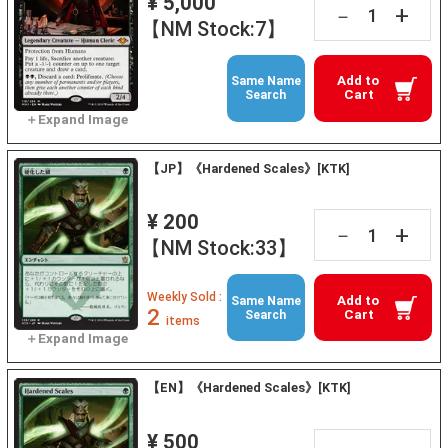
¥ 5,000
+
－
【NM Stock:7】
Add to
Same Name
Cart
Search
【JP】《Hardened Scales》[KTK]
¥ 200
+
－
【NM Stock:33】
Weekly Sold :
Add to
Same Name
2
Cart
Search
items
【EN】《Hardened Scales》[KTK]
¥ 500