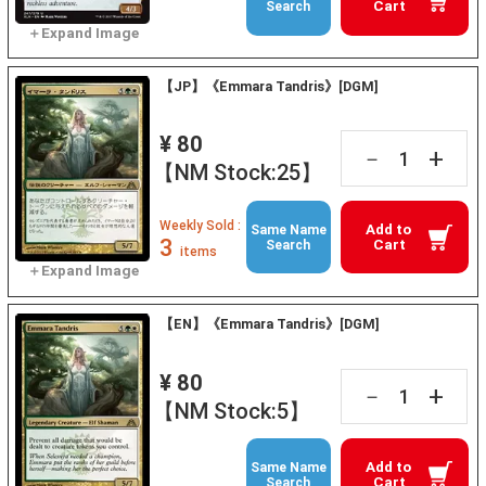
Cart
Search
【JP】《Emmara Tandris》[DGM]
¥ 80
+
－
【NM Stock:25】
Weekly Sold :
Add to
Same Name
3
Cart
Search
items
【EN】《Emmara Tandris》[DGM]
¥ 80
+
－
【NM Stock:5】
Add to
Same Name
Cart
Search