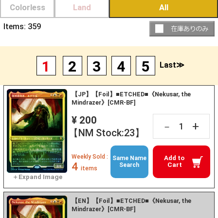
Colorless
Land
All
Items:
359
1
2
3
4
5
Last≫
【JP】【Foil】■ETCHED■《Nekusar, the
Mindrazer》[CMR-BF]
¥ 200
+
－
【NM Stock:23】
Weekly Sold :
Add to
Same Name
4
Cart
Search
items
【EN】【Foil】■ETCHED■《Nekusar, the
Mindrazer》[CMR-BF]