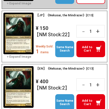
【JP】《Nekusar, the Mindrazer》[C13]
¥ 150
+
－
【NM Stock:22】
Weekly Sold :
Add to
Same Name
1
Cart
Search
items
【EN】《Nekusar, the Mindrazer》[C13]
¥ 400
+
－
【NM Stock:2】
Add to
Same Name
Cart
Search