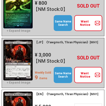
¥ 800
+
－
【NM Stock:0】
Want
Same Name
Notice
Search
【JP】《Yawgmoth, Thran Physician》[MH1]
¥ 3,000
+
－
【NM Stock:0】
Weekly Sold :
Want
Same Name
9
Notice
Search
items
【EN】《Yawgmoth, Thran Physician》[MH1]