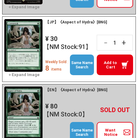
【JP】《Aspect of Hydra》[BNG]
¥ 30
+
－
【NM Stock:91】
Weekly Sold :
Add to
Same Name
8
Cart
Search
items
【EN】《Aspect of Hydra》[BNG]
¥ 80
+
－
【NM Stock:0】
Want
Same Name
Notice
Search