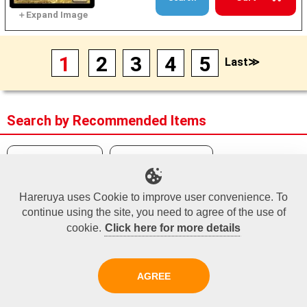
1
2
3
4
5
Last≫
Search by Recommended Items
Japanese Value
High-End Singles
Recommend Items
Price Down Items
Legacy
Hareruya uses Cookie to improve user convenience. To
continue using the site, you need to agree of the use of
Modern
Japanese Supply
Foil Corner
cookie.
Click here for more details
Standard
Promo
AGREE