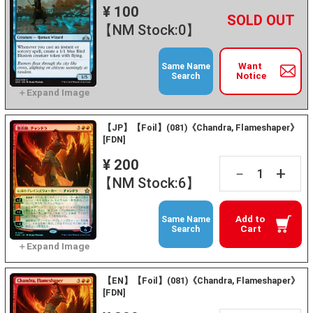
¥ 100
+
－
【NM Stock:0】
Want
Same Name
Notice
Search
【JP】【Foil】(081)《Chandra, Flameshaper》
[FDN]
¥ 200
+
－
【NM Stock:6】
Add to
Same Name
Cart
Search
【EN】【Foil】(081)《Chandra, Flameshaper》
[FDN]