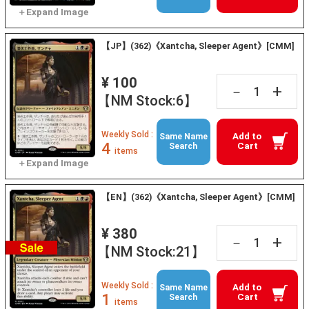
【JP】(362)《Xantcha, Sleeper Agent》[CMM]
¥ 100
+
－
【NM Stock:6】
Weekly Sold :
Add to
Same Name
4
Cart
Search
items
【EN】(362)《Xantcha, Sleeper Agent》[CMM]
¥ 380
+
－
【NM Stock:21】
Weekly Sold :
Add to
Same Name
1
Cart
Search
items