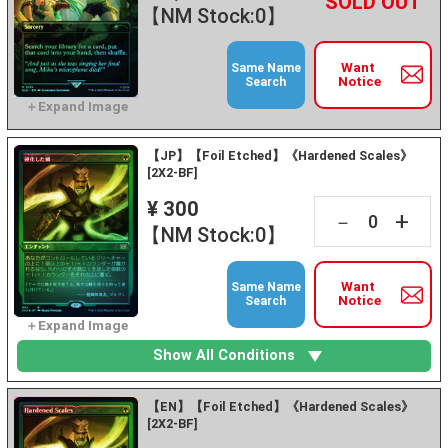
+
－
【NM Stock:0】
Want
Same Name
Notice
Search
【JP】【Foil Etched】《Hardened Scales》
[2X2-BF]
¥ 300
+
－
【NM Stock:0】
Want
Same Name
Notice
Search
Show All Conditions
【EN】【Foil Etched】《Hardened Scales》
[2X2-BF]