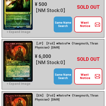
¥ 500
+
－
【NM Stock:0】
Want
Same Name
Notice
Search
【JP】【Foil】■RetroF■《Yawgmoth, Thran
Physician》[DMR]
¥ 6,000
+
－
【NM Stock:0】
Want
Same Name
Notice
Search
【EN】【Foil】■RetroF■《Yawgmoth, Thran
Physician》[DMR]