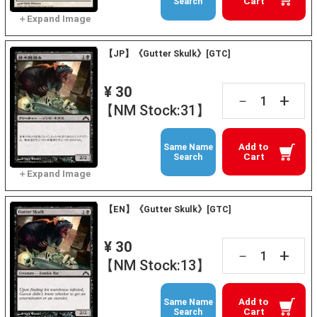
Cart
Search
【JP】《Gutter Skulk》[GTC]
¥ 30
+
－
【NM Stock:31】
Add to
Same Name
Cart
Search
【EN】《Gutter Skulk》[GTC]
¥ 30
+
－
【NM Stock:13】
Add to
Same Name
Cart
Search