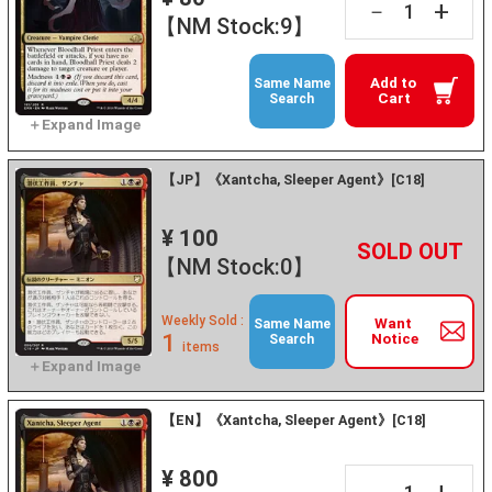
+
－
【NM Stock:9】
Add to
Same Name
Cart
Search
【JP】《Xantcha, Sleeper Agent》[C18]
¥ 100
+
－
【NM Stock:0】
Weekly Sold :
Want
Same Name
1
Notice
Search
items
【EN】《Xantcha, Sleeper Agent》[C18]
¥ 800