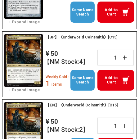
Add to
Same Name
Cart
Search
【JP】《Underworld Coinsmith》[C15]
¥ 50
+
－
【NM Stock:4】
Weekly Sold :
Add to
Same Name
1
Cart
Search
items
【EN】《Underworld Coinsmith》[C15]
¥ 50
+
－
【NM Stock:2】