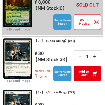
¥ 8,000
+
－
【NM Stock:0】
Want
Same Name
Notice
Search
【JP】《Gods Willing》[2X2]
¥ 30
+
－
【NM Stock:33】
Weekly Sold :
Add to
Same Name
1
Cart
Search
items
【EN】《Gods Willing》[2X2]
¥ 30