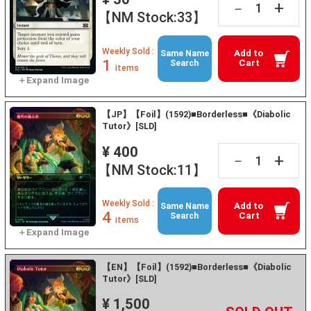
+
－
【NM Stock:33】
Weekly Sold :
Add to
Same Name
1
Cart
Search
items
【JP】【Foil】(1592)■Borderless■《Diabolic
Tutor》[SLD]
¥ 400
+
－
【NM Stock:11】
Weekly Sold :
Add to
Same Name
4
Cart
Search
items
【EN】【Foil】(1592)■Borderless■《Diabolic
Tutor》[SLD]
¥ 1,500