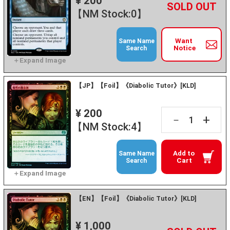
¥ 200
+
－
【NM Stock:0】
Want
Same Name
Notice
Search
【JP】【Foil】《Diabolic Tutor》[KLD]
¥ 200
+
－
【NM Stock:4】
Add to
Same Name
Cart
Search
【EN】【Foil】《Diabolic Tutor》[KLD]
¥ 1,000