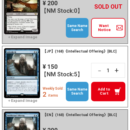
¥ 200
+
－
【NM Stock:0】
Want
Same Name
Notice
Search
【JP】(168)《Intellectual Offering》[BLC]
¥ 150
+
－
【NM Stock:5】
Weekly Sold :
Add to
Same Name
2
Cart
Search
items
【EN】(168)《Intellectual Offering》[BLC]