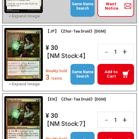
Want
Same Name
Notice
Search
【JP】《Zhur-Taa Druid》[DGM]
¥ 30
+
－
【NM Stock:4】
Weekly Sold :
Add to
Same Name
3
Cart
Search
items
【EN】《Zhur-Taa Druid》[DGM]
¥ 30
+
－
【NM Stock:7】