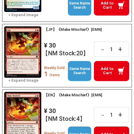
Add to
Same Name
Cart
Search
【JP】《Make Mischief》[EMN]
¥ 30
+
－
【NM Stock:20】
Weekly Sold :
Add to
Same Name
1
Cart
Search
items
【EN】《Make Mischief》[EMN]
¥ 30
+
－
【NM Stock:4】
Weekly Sold :