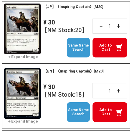
【JP】《Inspiring Captain》[M20]
¥ 30
+
－
【NM Stock:20】
Add to
Same Name
Cart
Search
【EN】《Inspiring Captain》[M20]
¥ 30
+
－
【NM Stock:18】
Add to
Same Name
Cart
Search