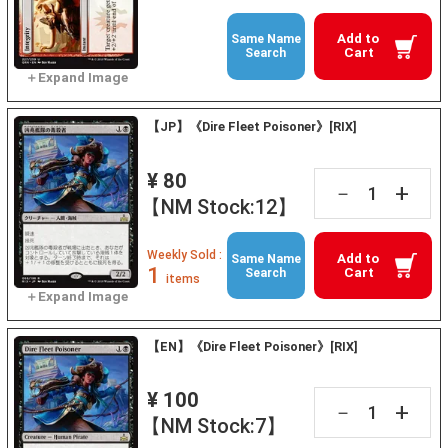
Add to
Same Name
Cart
Search
【JP】《Dire Fleet Poisoner》[RIX]
¥ 80
+
－
【NM Stock:12】
Weekly Sold :
Add to
Same Name
1
Cart
Search
items
【EN】《Dire Fleet Poisoner》[RIX]
¥ 100
+
－
【NM Stock:7】