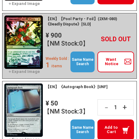
【EN】【Pool Party・Foil】(2XM-080)
《Deadly Dispute》[SLD]
¥ 900
+
－
【NM Stock:0】
Weekly Sold :
Want
Same Name
1
Notice
Search
items
【EN】《Autograph Book》[UNF]
¥ 50
+
－
【NM Stock:3】
Add to
Same Name
Cart
Search