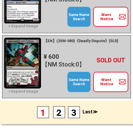
Want
Same Name
Notice
Search
【EN】(2XM-080)《Deadly Dispute》[SLD]
¥ 600
+
－
【NM Stock:0】
Want
Same Name
Notice
Search
1
2
3
Last≫