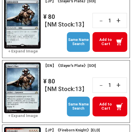
【JP】《Slayer's Plate》[SOI]
¥ 80
+
－
【NM Stock:13】
Add to
Same Name
Cart
Search
【EN】《Slayer's Plate》[SOI]
¥ 80
+
－
【NM Stock:13】
Add to
Same Name
Cart
Search
【JP】《Fireborn Knight》[ELD]