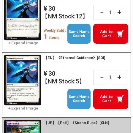
¥ 30
+
－
【NM Stock:12】
Weekly Sold :
Add to
Same Name
1
Cart
Search
items
【EN】《Ethereal Guidance》[SOI]
¥ 30
+
－
【NM Stock:5】
Add to
Same Name
Cart
Search
【JP】【Foil】《Siren's Ruse》[XLN]