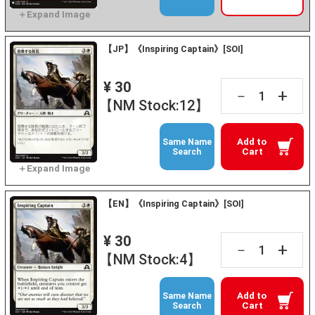
【JP】《Inspiring Captain》[SOI]
¥ 30
+
－
【NM Stock:12】
Add to
Same Name
Cart
Search
【EN】《Inspiring Captain》[SOI]
¥ 30
+
－
【NM Stock:4】
Add to
Same Name
Cart
Search