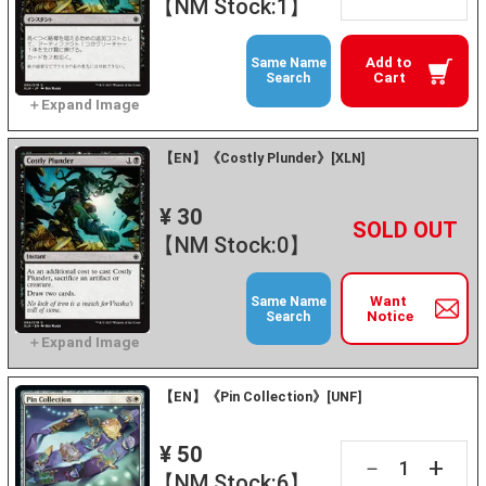
【NM Stock:1】
Add to
Same Name
Cart
Search
【EN】《Costly Plunder》[XLN]
¥ 30
+
－
【NM Stock:0】
Want
Same Name
Notice
Search
【EN】《Pin Collection》[UNF]
¥ 50
+
－
【NM Stock:6】