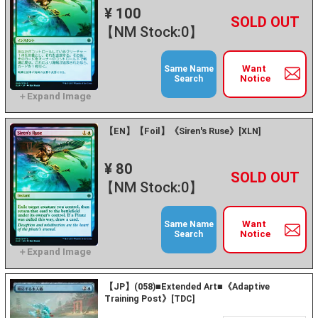
¥ 100
+
－
【NM Stock:0】
Want
Same Name
Notice
Search
【EN】【Foil】《Siren's Ruse》[XLN]
¥ 80
+
－
【NM Stock:0】
Want
Same Name
Notice
Search
【JP】(058)■Extended Art■《Adaptive
Training Post》[TDC]