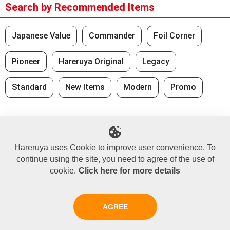
Search by Recommended Items
Japanese Value
Commander
Foil Corner
Pioneer
Hareruya Original
Legacy
Standard
New Items
Modern
Promo
Recently Viewed
No Recently Seen Items
Hareruya uses Cookie to improve user convenience. To
continue using the site, you need to agree of the use of
cookie.
Click here for more details
Did you find what you were looking for?
At the Hareruya webstore, we have over 100,000 items
AGREE
ready for purchase.
For more detailed search, use the Advanced Search.