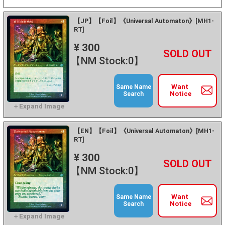
【JP】【Foil】《Universal Automaton》[MH1-
RT]
¥ 300
+
－
【NM Stock:0】
Want
Same Name
Notice
Search
【EN】【Foil】《Universal Automaton》[MH1-
RT]
¥ 300
+
－
【NM Stock:0】
Want
Same Name
Notice
Search