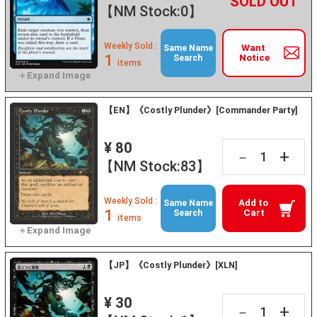
+
－
【NM Stock:0】
Weekly Sold :
Want
Same Name
1
Notice
Search
items
【EN】《Costly Plunder》[Commander Party]
¥ 80
+
－
【NM Stock:83】
Weekly Sold :
Add to
Same Name
1
Cart
Search
items
【JP】《Costly Plunder》[XLN]
¥ 30
+
－