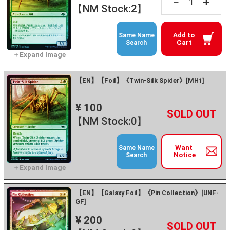
+
－
【NM Stock:2】
Add to
Same Name
Cart
Search
【EN】【Foil】《Twin-Silk Spider》[MH1]
¥ 100
+
－
【NM Stock:0】
Want
Same Name
Notice
Search
【EN】【Galaxy Foil】《Pin Collection》[UNF-
GF]
¥ 200
+
－