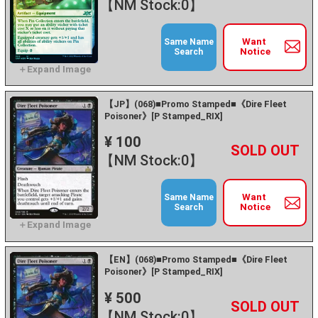
【NM Stock:0】
Want
Same Name
Notice
Search
【JP】(068)■Promo Stamped■《Dire Fleet
Poisoner》[P Stamped_RIX]
¥ 100
+
－
【NM Stock:0】
Want
Same Name
Notice
Search
【EN】(068)■Promo Stamped■《Dire Fleet
Poisoner》[P Stamped_RIX]
¥ 500
+
－
【NM Stock:0】