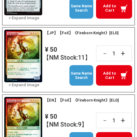
Add to
Same Name
Cart
Search
【JP】【Foil】《Fireborn Knight》[ELD]
¥ 50
+
－
【NM Stock:11】
Add to
Same Name
Cart
Search
【EN】【Foil】《Fireborn Knight》[ELD]
¥ 50
+
－
【NM Stock:9】