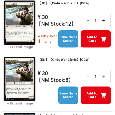
【JP】《Ondu War Cleric》[OGW]
¥ 30
+
－
【NM Stock:12】
Weekly Sold :
Add to
Same Name
1
Cart
Search
items
【EN】《Ondu War Cleric》[OGW]
¥ 30
+
－
【NM Stock:8】
Add to
Same Name
Cart
Search