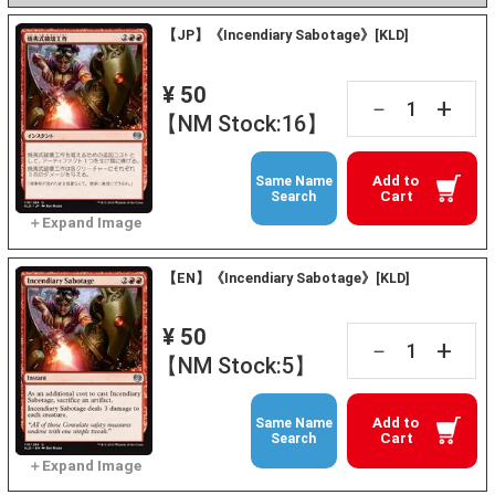
【JP】《Incendiary Sabotage》[KLD]
¥ 50
+
－
【NM Stock:16】
Add to
Same Name
Cart
Search
【EN】《Incendiary Sabotage》[KLD]
¥ 50
+
－
【NM Stock:5】
Add to
Same Name
Cart
Search