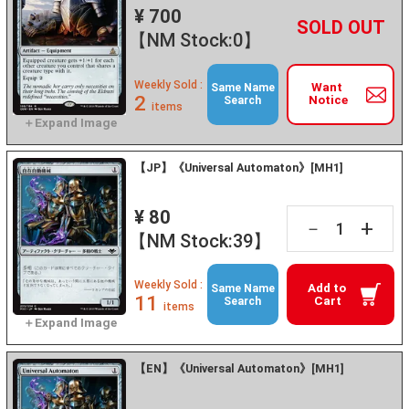
¥ 700
+
－
【NM Stock:0】
Weekly Sold :
Want
Same Name
2
Notice
Search
items
【JP】《Universal Automaton》[MH1]
¥ 80
+
－
【NM Stock:39】
Weekly Sold :
Add to
Same Name
11
Cart
Search
items
【EN】《Universal Automaton》[MH1]