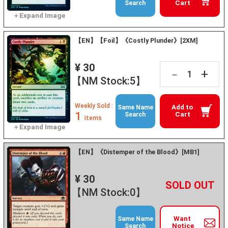
Cart
Search
【EN】【Foil】《Costly Plunder》[2XM]
¥ 30
+
－
【NM Stock:5】
Weekly Sold :
Add to
Same Name
1
Cart
Search
items
【EN】《Distemper of the Blood》[MB1]
¥ 30
+
－
【NM Stock:0】
Want
Same Name
Notice
Search