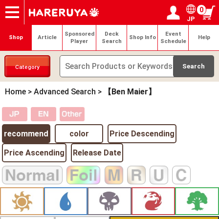
0
JP
Onlineshop
Articles
Deck Search
Sponsored Players
Shop Info
Event Schedule
Help
Contact
Login / Register
My page
Sponsored
Deck
Event
Shop
Article
Shop Info
Help
Player
Search
Schedule
Category
Home
>
Advanced Search
>
【Ben Maier】
recommend
color
Price Descending
Price Ascending
Release Date