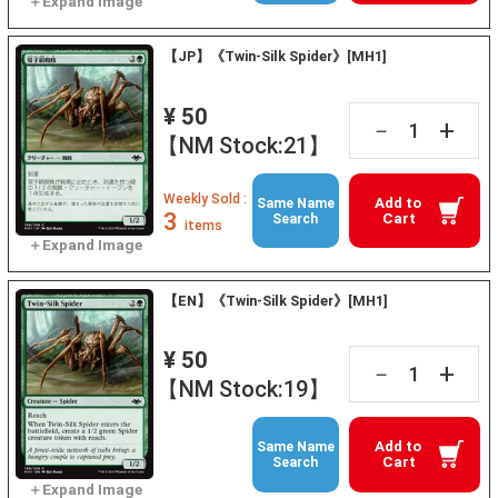
【JP】《Twin-Silk Spider》[MH1]
¥ 50
+
－
【NM Stock:21】
Weekly Sold :
Add to
Same Name
3
Cart
Search
items
【EN】《Twin-Silk Spider》[MH1]
¥ 50
+
－
【NM Stock:19】
Add to
Same Name
Cart
Search