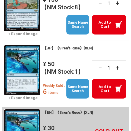
+
－
【NM Stock:8】
Add to
Same Name
Cart
Search
【JP】《Siren's Ruse》[XLN]
¥ 50
+
－
【NM Stock:1】
Weekly Sold :
Add to
Same Name
6
Cart
Search
items
【EN】《Siren's Ruse》[XLN]
¥ 30