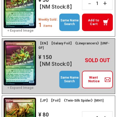
¥ 50
+
－
【NM Stock:8】
Weekly Sold :
Add to
Same Name
1
Cart
Search
items
【EN】【Galaxy Foil】《Lineprancers》[UNF-
GF]
¥ 150
+
－
【NM Stock:0】
Want
Same Name
Notice
Search
【JP】【Foil】《Twin-Silk Spider》[MH1]
¥ 80