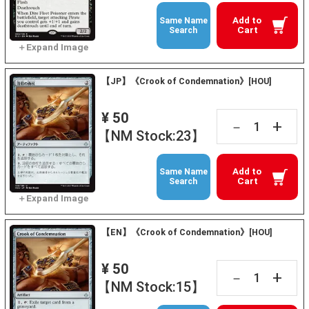
Add to
Same Name
Cart
Search
【JP】《Crook of Condemnation》[HOU]
¥ 50
+
－
【NM Stock:23】
Add to
Same Name
Cart
Search
【EN】《Crook of Condemnation》[HOU]
¥ 50
+
－
【NM Stock:15】