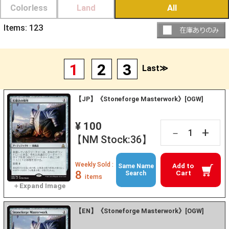
Colorless
Land
All
Items:
123
1
2
3
Last≫
【JP】《Stoneforge Masterwork》[OGW]
¥ 100
+
－
【NM Stock:36】
Weekly Sold :
Add to
Same Name
8
Cart
Search
items
【EN】《Stoneforge Masterwork》[OGW]