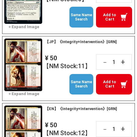
Add to
Same Name
Cart
Search
【JP】《Integrity+Intervention》[GRN]
¥ 50
+
－
【NM Stock:11】
Add to
Same Name
Cart
Search
【EN】《Integrity+Intervention》[GRN]
¥ 50
+
－
【NM Stock:12】