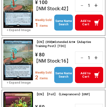
¥ 100
+
－
【NM Stock:42】
Weekly Sold :
Add to
Same Name
1
Cart
Search
items
【EN】(058)■Extended Art■《Adaptive
Training Post》[TDC]
¥ 80
+
－
【NM Stock:16】
Weekly Sold :
Add to
Same Name
2
Cart
Search
items
【EN】【Foil】《Lineprancers》[UNF]