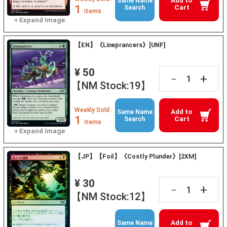
Add to
Same Name
1
Cart
Search
items
【EN】《Lineprancers》[UNF]
¥ 50
+
－
【NM Stock:19】
Weekly Sold :
Add to
Same Name
1
Cart
Search
items
【JP】【Foil】《Costly Plunder》[2XM]
¥ 30
+
－
【NM Stock:12】
Add to
Same Name