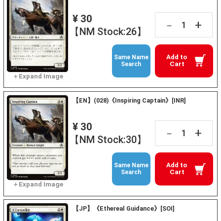
¥ 30
+
－
【NM Stock:26】
Add to
Same Name
Cart
Search
【EN】(028)《Inspiring Captain》[INR]
¥ 30
+
－
【NM Stock:30】
Add to
Same Name
Cart
Search
【JP】《Ethereal Guidance》[SOI]