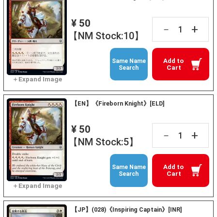
¥ 50
+
－
【NM Stock:10】
Add to
Same Name
Cart
Search
【EN】《Fireborn Knight》[ELD]
¥ 50
+
－
【NM Stock:5】
Add to
Same Name
Cart
Search
【JP】(028)《Inspiring Captain》[INR]