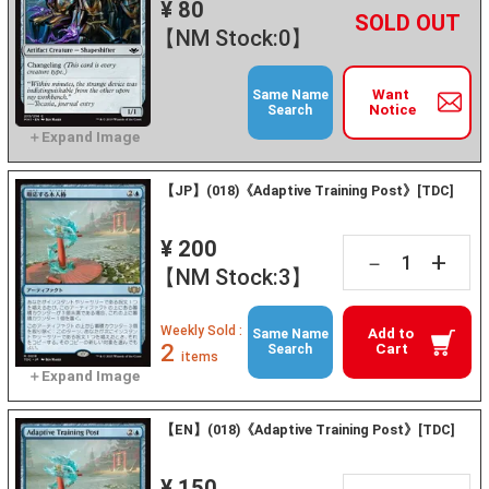
¥ 80
+
－
【NM Stock:0】
Want
Same Name
Notice
Search
【JP】(018)《Adaptive Training Post》[TDC]
¥ 200
+
－
【NM Stock:3】
Weekly Sold :
Add to
Same Name
2
Cart
Search
items
【EN】(018)《Adaptive Training Post》[TDC]
¥ 150