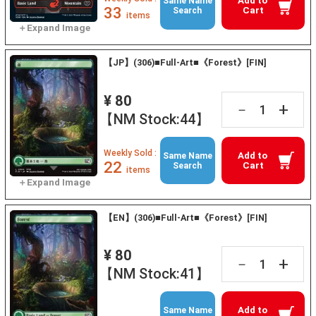
Add to
Same Name
33
Cart
Search
items
【JP】(306)■Full-Art■《Forest》[FIN]
¥ 80
+
－
【NM Stock:44】
Weekly Sold :
Add to
Same Name
22
Cart
Search
items
【EN】(306)■Full-Art■《Forest》[FIN]
¥ 80
+
－
【NM Stock:41】
Add to
Same Name