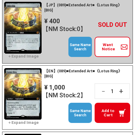
【JP】(089)■Extended Art■《Lotus Ring》
[BIG]
¥ 400
+
－
【NM Stock:0】
Want
Same Name
Notice
Search
【EN】(089)■Extended Art■《Lotus Ring》
[BIG]
¥ 1,000
+
－
【NM Stock:2】
Add to
Same Name
Cart
Search