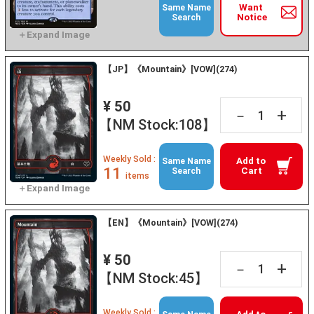
Want
Same Name
Notice
Search
【JP】《Mountain》[VOW](274)
¥ 50
+
－
【NM Stock:108】
Weekly Sold :
Add to
Same Name
11
Cart
Search
items
【EN】《Mountain》[VOW](274)
¥ 50
+
－
【NM Stock:45】
Weekly Sold :