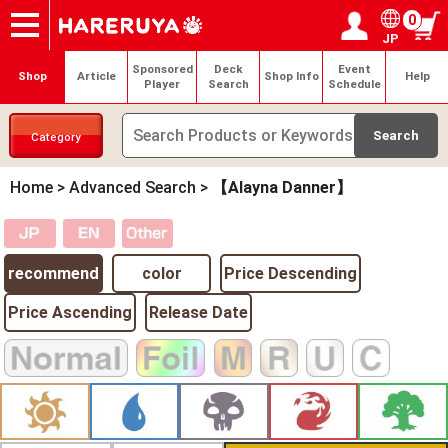
0
JP
Onlineshop
Articles
Deck Search
Sponsored Players
Shop Info
Event Schedule
Help
Contact
Login / Register
My page
Sponsored
Deck
Event
Shop
Article
Shop Info
Help
Player
Search
Schedule
Category
Home
>
Advanced Search
>
【Alayna Danner】
recommend
color
Price Descending
Price Ascending
Release Date