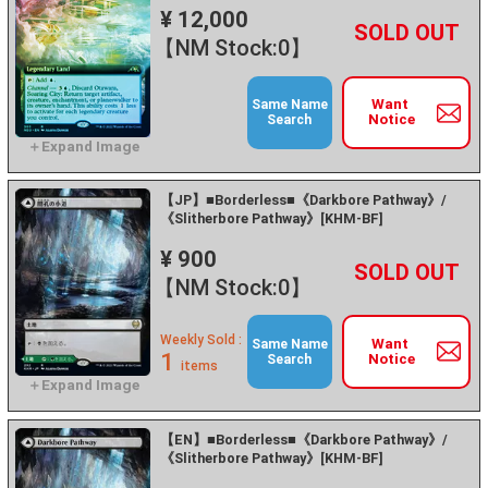
¥ 12,000
+
－
【NM Stock:0】
Want
Same Name
Notice
Search
【JP】■Borderless■《Darkbore Pathway》/
《Slitherbore Pathway》[KHM-BF]
¥ 900
+
－
【NM Stock:0】
Weekly Sold :
Want
Same Name
1
Notice
Search
items
【EN】■Borderless■《Darkbore Pathway》/
《Slitherbore Pathway》[KHM-BF]