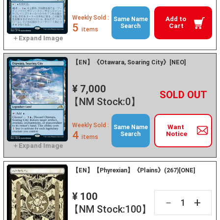
Weekly Sold :
Add to
Same Name
5
Cart
Search
items
【EN】《Otawara, Soaring City》[NEO]
¥ 7,000
+
－
【NM Stock:0】
Weekly Sold :
Want
Same Name
4
Notice
Search
items
【EN】【Phyrexian】《Plains》(267)[ONE]
¥ 100
+
－
【NM Stock:100】