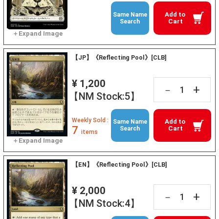
Add to
Same Name
Cart
Search
【JP】《Reflecting Pool》[CLB]
¥ 1,200
+
－
【NM Stock:5】
Weekly Sold :
Add to
Same Name
7
Cart
Search
items
【EN】《Reflecting Pool》[CLB]
¥ 2,000
+
－
【NM Stock:4】