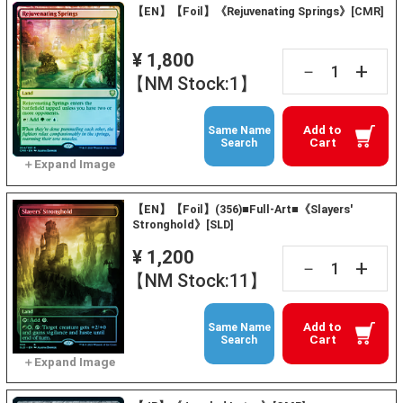
【EN】【Foil】《Rejuvenating Springs》[CMR]
¥ 1,800
+
－
【NM Stock:1】
Add to
Same Name
Cart
Search
【EN】【Foil】(356)■Full-Art■《Slayers'
Stronghold》[SLD]
¥ 1,200
+
－
【NM Stock:11】
Add to
Same Name
Cart
Search