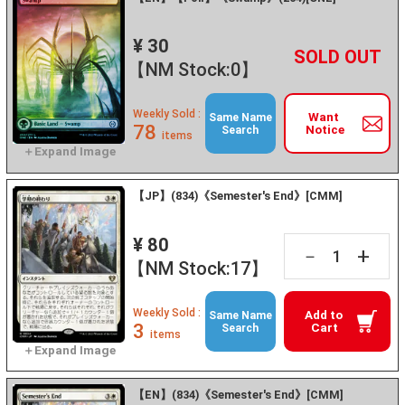
¥ 30
+
－
【NM Stock:0】
Weekly Sold :
Want
Same Name
78
Notice
Search
items
【JP】(834)《Semester's End》[CMM]
¥ 80
+
－
【NM Stock:17】
Weekly Sold :
Add to
Same Name
3
Cart
Search
items
【EN】(834)《Semester's End》[CMM]