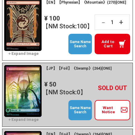
【EN】【Phyrexian】《Mountain》(270)[ONE]
¥ 100
+
－
【NM Stock:100】
Add to
Same Name
Cart
Search
【JP】【Foil】《Swamp》(264)[ONE]
¥ 50
+
－
【NM Stock:0】
Want
Same Name
Notice
Search
【EN】【Foil】《Swamp》(264)[ONE]