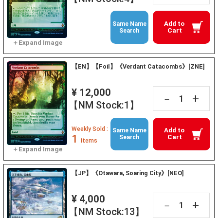
Add to
Same Name
Cart
Search
【EN】【Foil】《Verdant Catacombs》[ZNE]
¥ 12,000
+
－
【NM Stock:1】
Weekly Sold :
Add to
Same Name
1
Cart
Search
items
【JP】《Otawara, Soaring City》[NEO]
¥ 4,000
+
－
【NM Stock:13】