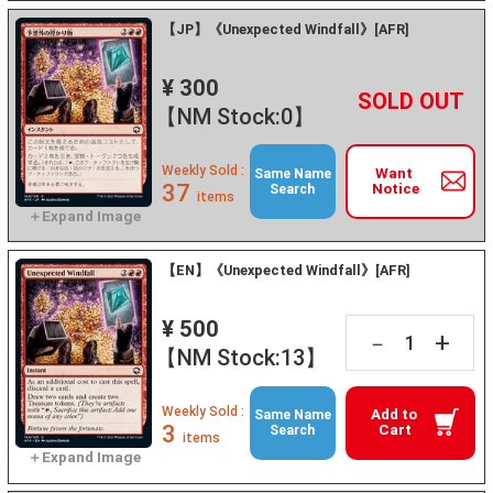
【JP】《Unexpected Windfall》[AFR]
¥ 300
+
－
【NM Stock:0】
Weekly Sold :
Want
Same Name
37
Notice
Search
items
【EN】《Unexpected Windfall》[AFR]
¥ 500
+
－
【NM Stock:13】
Weekly Sold :
Add to
Same Name
3
Cart
Search
items