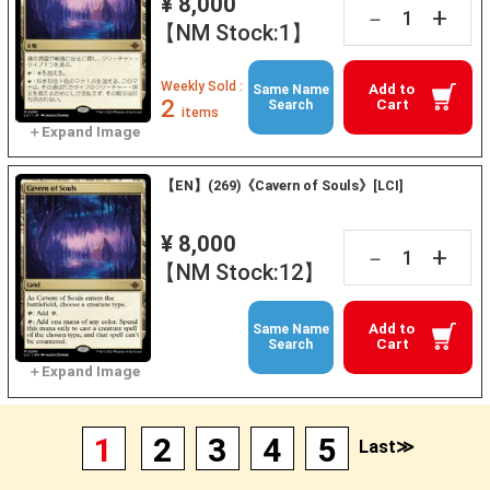
¥ 8,000
+
－
【NM Stock:1】
Weekly Sold :
Add to
Same Name
2
Cart
Search
items
【EN】(269)《Cavern of Souls》[LCI]
¥ 8,000
+
－
【NM Stock:12】
Add to
Same Name
Cart
Search
1
2
3
4
5
Last≫