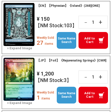
【EN】【Phyrexian】《Island》(268)[ONE]
¥ 150
+
－
【NM Stock:103】
Weekly Sold :
Add to
Same Name
27
Cart
Search
items
【JP】【Foil】《Rejuvenating Springs》[CMR]
¥ 1,200
+
－
【NM Stock:3】
Weekly Sold :
Add to
Same Name
1
Cart
Search
items