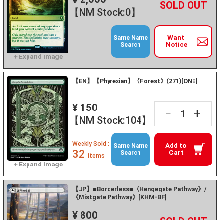
+
－
【NM Stock:0】
Want
Same Name
Notice
Search
【EN】【Phyrexian】《Forest》(271)[ONE]
¥ 150
+
－
【NM Stock:104】
Weekly Sold :
Add to
Same Name
32
Cart
Search
items
【JP】■Borderless■《Hengegate Pathway》/
《Mistgate Pathway》[KHM-BF]
¥ 800