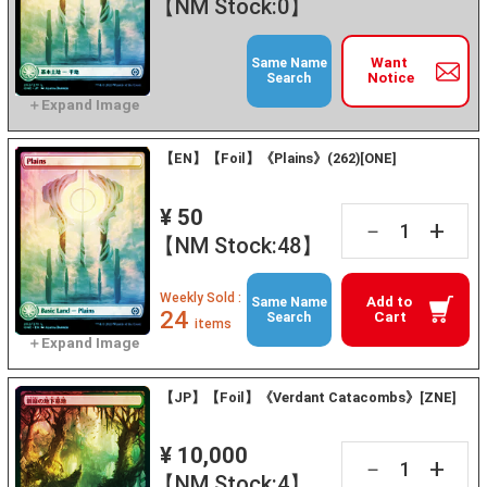
【NM Stock:0】
Want
Same Name
Notice
Search
【EN】【Foil】《Plains》(262)[ONE]
¥ 50
+
－
【NM Stock:48】
Weekly Sold :
Add to
Same Name
24
Cart
Search
items
【JP】【Foil】《Verdant Catacombs》[ZNE]
¥ 10,000
+
－
【NM Stock:4】