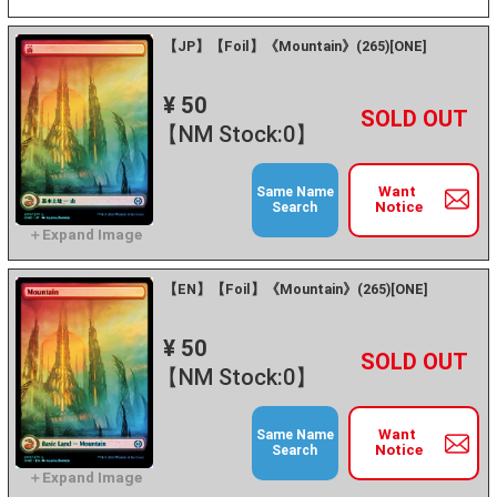
【JP】【Foil】《Mountain》(265)[ONE]
¥ 50
+
－
【NM Stock:0】
Want
Same Name
Notice
Search
【EN】【Foil】《Mountain》(265)[ONE]
¥ 50
+
－
【NM Stock:0】
Want
Same Name
Notice
Search