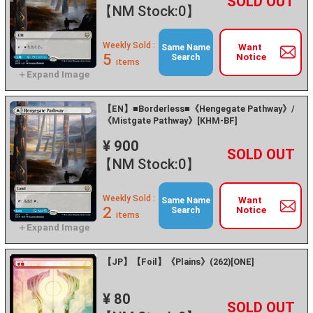
+
－
【NM Stock:0】
Weekly Sold :
Want
Same Name
5
Notice
Search
items
【EN】■Borderless■《Hengegate Pathway》/
《Mistgate Pathway》[KHM-BF]
¥ 900
+
－
【NM Stock:0】
Weekly Sold :
Want
Same Name
2
Notice
Search
items
【JP】【Foil】《Plains》(262)[ONE]
¥ 80
+
－