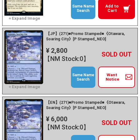
Add to
Same Name
Cart
Search
【JP】(271)■Promo Stamped■《Otawara,
Soaring City》[P Stamped_NEO]
¥ 2,800
+
－
【NM Stock:0】
Want
Same Name
Notice
Search
【EN】(271)■Promo Stamped■《Otawara,
Soaring City》[P Stamped_NEO]
¥ 6,000
+
－
【NM Stock:0】