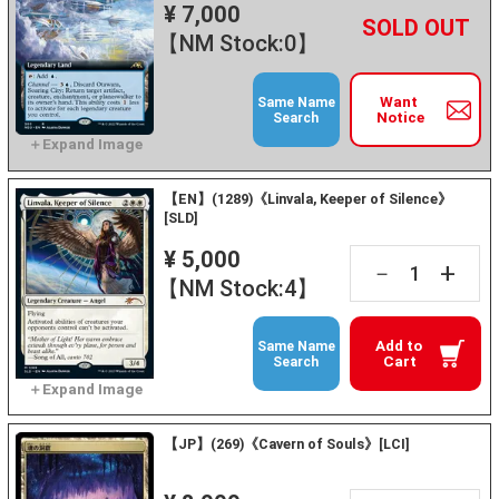
¥ 7,000
+
－
【NM Stock:0】
Want
Same Name
Notice
Search
【EN】(1289)《Linvala, Keeper of Silence》
[SLD]
¥ 5,000
+
－
【NM Stock:4】
Add to
Same Name
Cart
Search
【JP】(269)《Cavern of Souls》[LCI]