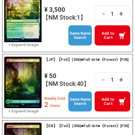
¥ 3,500
+
－
【NM Stock:1】
Add to
Same Name
Cart
Search
【JP】【Foil】(306)■Full-Art■《Forest》[FIN]
¥ 50
+
－
【NM Stock:40】
Weekly Sold :
Add to
Same Name
2
Cart
Search
items
【EN】【Foil】(306)■Full-Art■《Forest》[FIN]