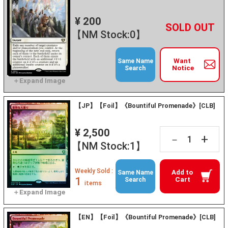
¥ 200
+
－
【NM Stock:0】
Want
Same Name
Notice
Search
【JP】【Foil】《Bountiful Promenade》[CLB]
¥ 2,500
+
－
【NM Stock:1】
Weekly Sold :
Add to
Same Name
1
Cart
Search
items
【EN】【Foil】《Bountiful Promenade》[CLB]