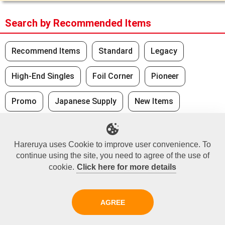
Search by Recommended Items
Recommend Items
Standard
Legacy
High-End Singles
Foil Corner
Pioneer
Promo
Japanese Supply
New Items
Japanese Value
Hareruya uses Cookie to improve user convenience. To
continue using the site, you need to agree of the use of
Recently Viewed
cookie.
Click here for more details
No Recently Seen Items
AGREE
Did you find what you were looking for?