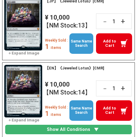
【JP】《Jeweled Lotus》[CMR]
¥ 10,000
+
－
【NM Stock:13】
Weekly Sold :
Add to
Same Name
1
Cart
Search
items
【EN】《Jeweled Lotus》[CMR]
¥ 10,000
+
－
【NM Stock:14】
Weekly Sold :
Add to
Same Name
1
Cart
Search
items
Show All Conditions