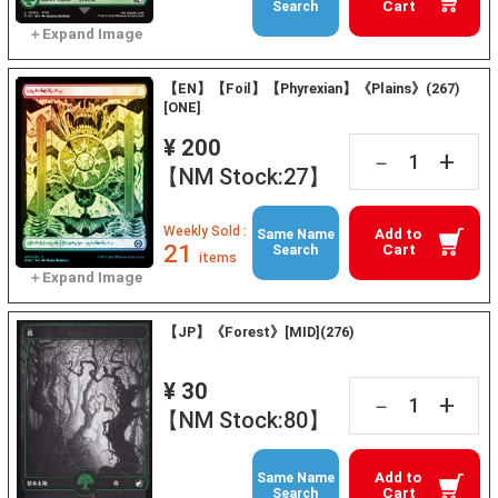
Cart
Search
【EN】【Foil】【Phyrexian】《Plains》(267)
[ONE]
¥ 200
+
－
【NM Stock:27】
Weekly Sold :
Add to
Same Name
21
Cart
Search
items
【JP】《Forest》[MID](276)
¥ 30
+
－
【NM Stock:80】
Add to
Same Name
Cart
Search