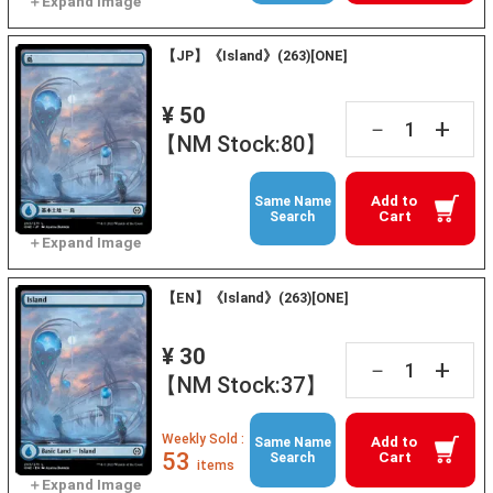
【JP】《Island》(263)[ONE]
¥ 50
+
－
【NM Stock:80】
Add to
Same Name
Cart
Search
【EN】《Island》(263)[ONE]
¥ 30
+
－
【NM Stock:37】
Weekly Sold :
Add to
Same Name
53
Cart
Search
items