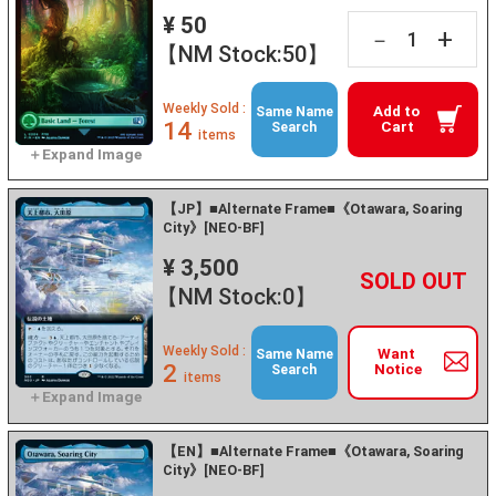
¥ 50
+
－
【NM Stock:50】
Weekly Sold :
Add to
Same Name
14
Cart
Search
items
【JP】■Alternate Frame■《Otawara, Soaring
City》[NEO-BF]
¥ 3,500
+
－
【NM Stock:0】
Weekly Sold :
Want
Same Name
2
Notice
Search
items
【EN】■Alternate Frame■《Otawara, Soaring
City》[NEO-BF]