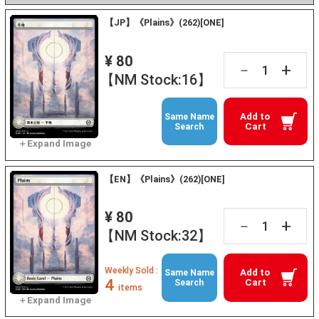
【JP】《Plains》(262)[ONE]
¥ 80
+
－
【NM Stock:16】
Add to
Same Name
Cart
Search
【EN】《Plains》(262)[ONE]
¥ 80
+
－
【NM Stock:32】
Weekly Sold :
Add to
Same Name
4
Cart
Search
items