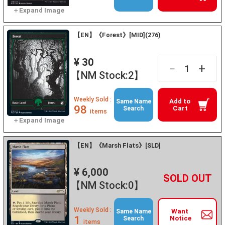
【EN】《Forest》[MID](276)
¥ 30
+
－
【NM Stock:2】
Weekly Sold :
Add to
Same Name
98
Cart
Search
items
【EN】《Marsh Flats》[SLD]
¥ 6,000
+
－
【NM Stock:0】
Weekly Sold :
Want
Same Name
1
Notice
Search
items