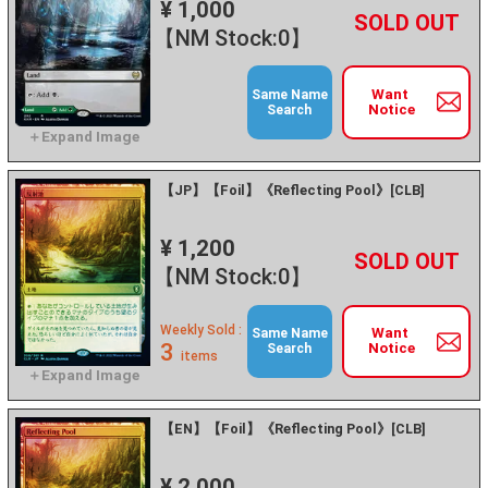
¥ 1,000
+
－
【NM Stock:0】
Want
Same Name
Notice
Search
【JP】【Foil】《Reflecting Pool》[CLB]
¥ 1,200
+
－
【NM Stock:0】
Weekly Sold :
Want
Same Name
3
Notice
Search
items
【EN】【Foil】《Reflecting Pool》[CLB]
¥ 2,000