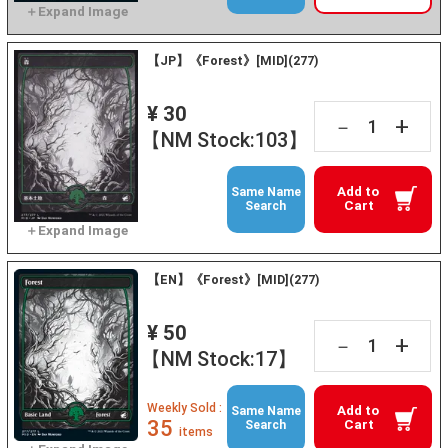
【JP】《Forest》[MID](277)
¥ 30
+
－
【NM Stock:103】
Add to
Same Name
Cart
Search
【EN】《Forest》[MID](277)
¥ 50
+
－
【NM Stock:17】
Weekly Sold :
Add to
Same Name
35
Cart
Search
items