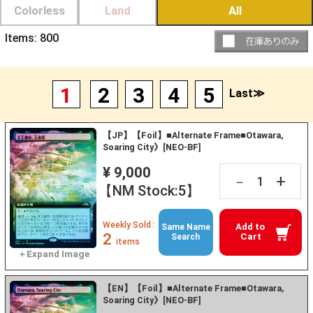
Colorless
Land
All
Items:
800
1
2
3
4
5
Last≫
【JP】【Foil】■Alternate Frame■Otawara,
Soaring City》[NEO-BF]
¥ 9,000
+
－
【NM Stock:5】
Weekly Sold :
Add to
Same Name
2
Cart
Search
items
【EN】【Foil】■Alternate Frame■Otawara,
Soaring City》[NEO-BF]