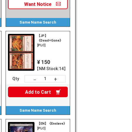
Want
Notice
Same Name
Search
【JP】
《Dead+Gone》
[PLC]
¥ 150
【NM Stock:14】
+
－
Qty
Add to
Cart
Same Name
Search
【EN】《Enslave》
[PLC]