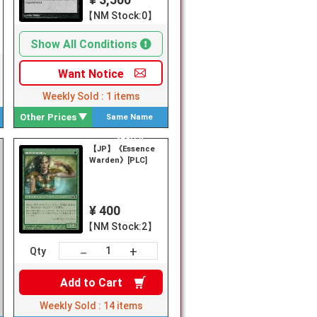
【NM Stock:0】
Show All Conditions
Want
Notice
Weekly Sold :
1
items
Other Prices
Same Name
Search
【JP】《Essence
Warden》[PLC]
¥ 400
【NM Stock:2】
+
－
Qty
Add to
Cart
Weekly Sold :
14
items