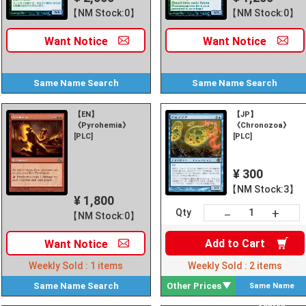
【NM Stock:0】
【NM Stock:0】
Want
Notice
Want
Notice
Same Name
Search
Same Name
Search
【EN】
【JP】
《Pyrohemia》
《Chronozoa》
[PLC]
[PLC]
¥ 300
【NM Stock:3】
¥ 1,800
+
－
Qty
【NM Stock:0】
Add to
Cart
Want
Notice
Weekly Sold :
1
items
Weekly Sold :
2
items
Same Name
Search
Other Prices
Same Name