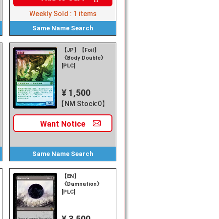
Weekly Sold :
1
items
Same Name
Search
【JP】【Foil】
《Body Double》
[PLC]
¥ 1,500
【NM Stock:0】
Want
Notice
Same Name
Search
【EN】
《Damnation》
[PLC]
¥ 3,500