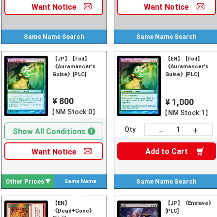
Want
Notice
Want
Notice
Same Name
Search
Same Name
Search
【JP】【Foil】
【EN】【Foil】
《Auramancer's
《Auramancer's
Guise》[PLC]
Guise》[PLC]
¥ 800
¥ 1,000
【NM Stock:0】
【NM Stock:1】
+
－
Qty
Show All Conditions
Add to
Cart
Want
Notice
Other Prices
Same Name
Search
Same Name
Search
【EN】
【JP】《Enslave》
《Dead+Gone》
[PLC]