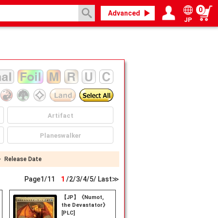
0
Advanced
JP
Login / Register
My page
Artifact
Planeswalker
・
Release Date
Page
1
/
11
1
/
2
/
3
/
4
/
5
/
Last≫
【JP】《Numot,
the Devastator》
[PLC]