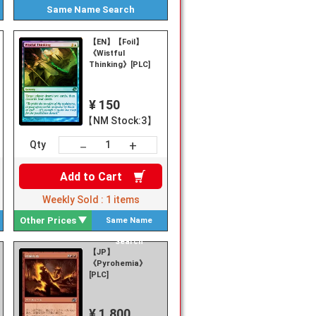
Same Name
Search
【EN】【Foil】
《Wistful
Thinking》[PLC]
¥ 150
【NM Stock:3】
+
－
Qty
Add to
Cart
Weekly Sold :
1
items
Other Prices
Same Name
Search
【JP】
an》
《Pyrohemia》
[PLC]
¥ 1,800