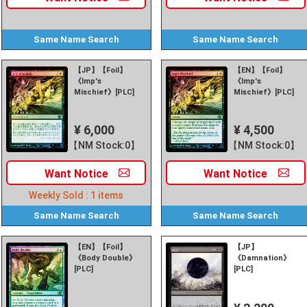
Same Name
Search
Same Name
Search
【JP】【Foil】
【EN】【Foil】
《Imp's
《Imp's
Mischief》[PLC]
Mischief》[PLC]
¥ 6,000
¥ 4,500
【NM Stock:0】
【NM Stock:0】
Want
Notice
Want
Notice
Weekly Sold :
1
items
Same Name
Search
Same Name
Search
【EN】【Foil】
【JP】
《Body Double》
《Damnation》
[PLC]
[PLC]