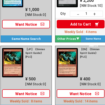
¥ 2,200
【NM Stock:10】
¥ 1,000
+
－
Qty
【NM Stock:0】
Add to
Cart
Want
Notice
Weekly Sold :
4
items
Same Name
Search
Other Prices
Same Name
Search
【JP】《Simian
【EN】《Simian
Spirit Guide》
Spirit Guide》
[PLC]
[PLC]
¥ 500
¥ 400
【NM Stock:0】
【NM Stock:0】
Want
Notice
Want
Notice
Weekly Sold :
8
items
Weekly Sold :
14
items