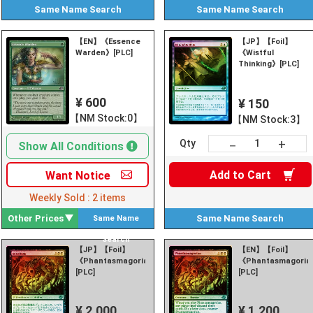
Same Name
Search
Same Name
Search
【EN】《Essence
【JP】【Foil】
Warden》[PLC]
《Wistful
Thinking》[PLC]
¥ 600
¥ 150
【NM Stock:0】
【NM Stock:3】
+
－
Qty
Show All Conditions
Add to
Cart
Want
Notice
Weekly Sold :
2
items
Other Prices
Same Name
Search
Same Name
Search
【JP】【Foil】
【EN】【Foil】
《Phantasmagorian》
《Phantasmagori
[PLC]
[PLC]
¥ 2,000
¥ 1,200