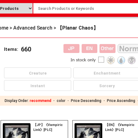
ome
>
Advanced Search
>
【Planar Chaos】
660
Items:
Creature
Enchantment
Instant
Sorcery
Display Order:
recommend
・
color
・
Price Descending
・
Price Ascending
【JP】《Vampiric
【EN】《Vampiric
Link》[PLC]
Link》[PLC]