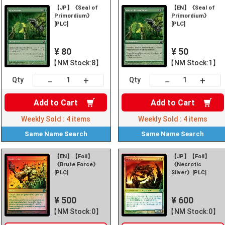
Search
【JP】《Seal of
【EN】《Seal of
Primordium》
Primordium》
[PLC]
[PLC]
¥ 80
¥ 50
【NM Stock:8】
【NM Stock:1】
+
+
－
－
Qty
Qty
Add to
Cart
Add to
Cart
Weekly Sold :
4
items
Weekly Sold :
4
items
Same Name
Search
Same Name
Search
【EN】【Foil】
【JP】【Foil】
《Brute Force》
《Necrotic
[PLC]
Sliver》[PLC]
¥ 500
¥ 600
【NM Stock:0】
【NM Stock:0】