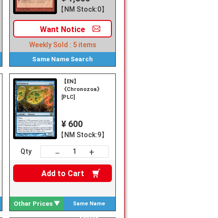
【NM Stock:0】
Want
Notice
Weekly Sold :
5
items
Same Name
Search
【EN】
《Chronozoa》
[PLC]
¥ 600
【NM Stock:9】
+
－
Qty
Add to
Cart
Other Prices
Same Name