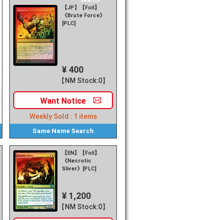
Search
【JP】【Foil】
《Brute Force》
[PLC]
¥ 400
【NM Stock:0】
Want
Notice
Weekly Sold :
1
items
Same Name
Search
【EN】【Foil】
《Necrotic
Sliver》[PLC]
¥ 1,200
【NM Stock:0】