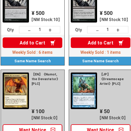
¥ 500
¥ 500
【NM Stock:10】
【NM Stock:10】
+
+
－
－
Qty
Qty
Add to
Cart
Add to
Cart
Weekly Sold :
6
items
Weekly Sold :
1
items
Same Name
Search
Same Name
Search
【EN】《Numot,
【JP】
the Devastator》
《Dreamscape
[PLC]
Artist》[PLC]
¥ 100
¥ 50
【NM Stock:0】
【NM Stock:0】
Want
Notice
Want
Notice