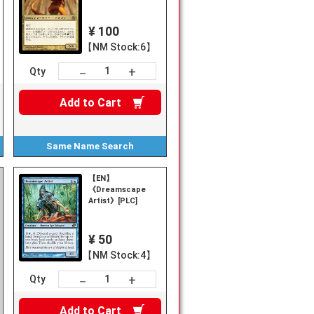
¥ 100
【NM Stock:6】
+
－
Qty
Add to
Cart
Same Name
Search
【EN】
《Dreamscape
Artist》[PLC]
¥ 50
【NM Stock:4】
+
－
Qty
Add to
Cart